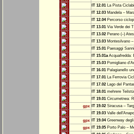
IT 12.01
La Pista Ciclabi
IT 12.03
Mandela – Mar
IT 12.04
Percorso ciclop
IT 13.01
Via Verde dei T
IT 13.02
Perano (–) Ate
IT 13.03
Montesilvano –
IT 15.01
Paesaggi Sannit
IT 15.01a
Acquafredda: 
IT 15.03
Pomigliano d’A
IT 16.01
Palagianello un
IT 17.01
La Ferrovia Cic
IT 17.02
Lago del Pantan
IT 18.01
mehrere Teilstü
IT 19.01
Circumetnea: Ro
IT 19.02
Siracusa – Targ
gpx
IT 19.03
Valle dell'Anapo
IT 19.04
Greenway degli 
gpx
IT 19.05
Porto Palo – Me
gpx