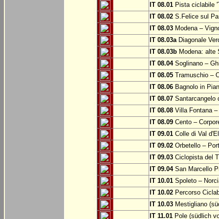
IT 08.01
Pista ciclabile 
IT 08.02
S.Felice sul Pa
IT 08.03
Modena – Vign
IT 08.03a
Diagonale Verd
IT 08.03b
Modena: alte 
IT 08.04
Soglinano – Ghi
IT 08.05
Tramuschio – O
IT 08.06
Bagnolo in Pia
IT 08.07
Santarcangelo 
IT 08.08
Villa Fontana –
IT 08.09
Cento – Corpor
IT 09.01
Colle di Val d'E
IT 09.02
Orbetello – Por
IT 09.03
Ciclopista del T
IT 09.04
San Marcello P
IT 10.01
Spoleto – Norci
IT 10.02
Percorso Ciclab
IT 10.03
Mestigliano (sü
IT 11.01
Pole (südlich v