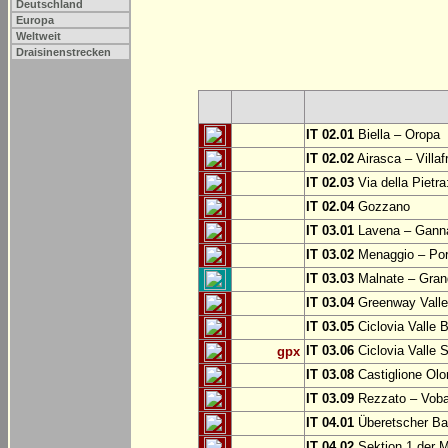
Deutschland
Europa
Weltweit
Draisinenstrecken
IT 02.01
Biella – Oropa
IT 02.02
Airasca – Villaf
IT 02.03
Via della Pietra
IT 02.04
Gozzano
IT 03.01
Lavena – Gann
IT 03.02
Menaggio – Por
IT 03.03
Malnate – Grand
IT 03.04
Greenway Valle 
IT 03.05
Ciclovia Valle
IT 03.06
Ciclovia Valle 
gpx
IT 03.08
Castiglione Olo
IT 03.09
Rezzato – Vobar
IT 04.01
Überetscher Ba
IT 04.02
Sektion 1 der M