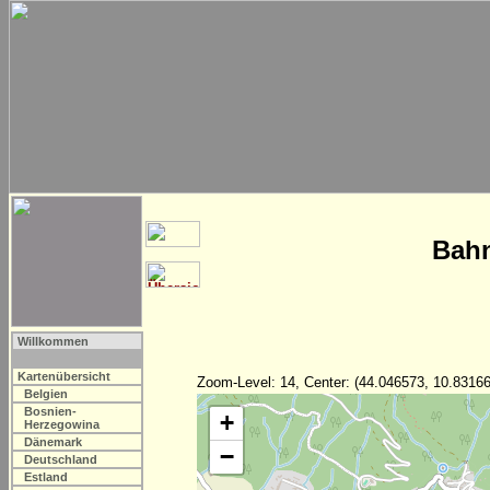
Bahn
Willkommen
Kartenübersicht
Zoom-Level: 14, Center: (44.046573, 10.83166
Belgien
Bosnien-
+
Herzegowina
Dänemark
−
Deutschland
Estland