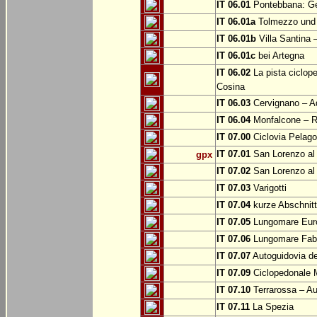
IT 06.01
Pontebbana: Gem
IT 06.01a
Tolmezzo und b
IT 06.01b
Villa Santina 
IT 06.01c
bei Artegna
IT 06.02
La pista ciclope
Cosina
IT 06.03
Cervignano – Aq
IT 06.04
Monfalcone – Ro
IT 07.00
Ciclovia Pelago
IT 07.01
San Lorenzo al 
gpx
IT 07.02
San Lorenzo al
IT 07.03
Varigotti
IT 07.04
kurze Abschnitte
IT 07.05
Lungomare Euro
IT 07.06
Lungomare Fabr
IT 07.07
Autoguidovia de
IT 07.09
Ciclopedonale 
IT 07.10
Terrarossa – Au
IT 07.11
La Spezia