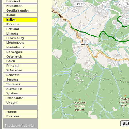
Finnland
Frankreich
Großbritannien
Irland
Italien
Kroatien
Lettland
Litauen
Luxemburg
Montenegro
Niederlande
Norwegen
Österreich
Polen
Portugal
Schweden
Schweiz
Serbien
Slowakei
Slowenien
Spanien
Tschechien
Ungarn
Tunnel
Brücken
Streckenverzeichnis