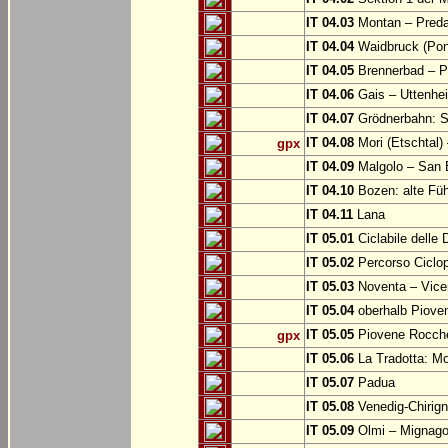
IT 04.03
Montan – Predaz
IT 04.04
Waidbruck (Pont
IT 04.05
Brennerbad – Pf
IT 04.06
Gais – Uttenhe
IT 04.07
Grödnerbahn: St
IT 04.08
Mori (Etschtal)
gpx
IT 04.09
Malgolo – San 
IT 04.10
Bozen: alte Fü
IT 04.11
Lana
IT 05.01
Ciclabile delle
IT 05.02
Percorso Ciclop
IT 05.03
Noventa – Vice
IT 05.04
oberhalb Piove
IT 05.05
Piovene Rocchet
gpx
IT 05.06
La Tradotta: M
IT 05.07
Padua
IT 05.08
Venedig-Chirig
IT 05.09
Olmi – Mignago