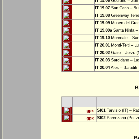
IT 19.06
Godrano – San 
IT 19.07
San Carlo – Bu
IT 19.08
Greenway Terre 
IT 19.09
Museo del Grand
IT 19.09a
Santa Ninfa – 
IT 19.10
Monreale – San 
IT 20.01
Monti-Telti – Lu
IT 20.02
Gairo – Jerzu 
IT 20.03
Sarcidano – Las
IT 20.04
Ales – Baradili
B
SI01
Tarvisio (IT) – Ra
gpx
SI02
Parenzana (Pot zd
gpx
B