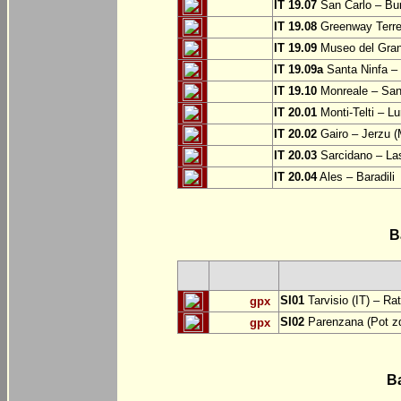
IT 19.07
San Carlo – Bu
IT 19.08
Greenway Terre 
IT 19.09
Museo del Grand
IT 19.09a
Santa Ninfa – 
IT 19.10
Monreale – San 
IT 20.01
Monti-Telti – Lu
IT 20.02
Gairo – Jerzu 
IT 20.03
Sarcidano – Las
IT 20.04
Ales – Baradili
B
SI01
Tarvisio (IT) – Ra
gpx
SI02
Parenzana (Pot zd
gpx
B