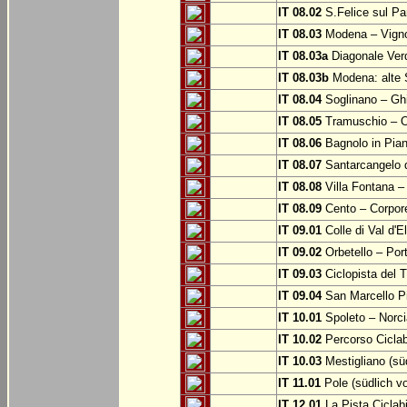
IT 08.02
S.Felice sul Pa
IT 08.03
Modena – Vign
IT 08.03a
Diagonale Verd
IT 08.03b
Modena: alte 
IT 08.04
Soglinano – Ghi
IT 08.05
Tramuschio – O
IT 08.06
Bagnolo in Pia
IT 08.07
Santarcangelo 
IT 08.08
Villa Fontana –
IT 08.09
Cento – Corpor
IT 09.01
Colle di Val d'E
IT 09.02
Orbetello – Por
IT 09.03
Ciclopista del T
IT 09.04
San Marcello P
IT 10.01
Spoleto – Norci
IT 10.02
Percorso Ciclab
IT 10.03
Mestigliano (sü
IT 11.01
Pole (südlich v
IT 12.01
La Pista Ciclabi