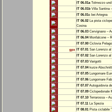
IT 06.01a
Tolmezzo und b
IT 06.01b
Villa Santina 
IT 06.01c
bei Artegna
IT 06.02
La pista ciclope
Cosina
IT 06.03
Cervignano – Aq
IT 06.04
Monfalcone – Ro
IT 07.00
Ciclovia Pelago
IT 07.01
San Lorenzo al 
gpx
IT 07.02
San Lorenzo al
IT 07.03
Varigotti
IT 07.04
kurze Abschnitte
IT 07.05
Lungomare Euro
IT 07.06
Lungomare Fabr
IT 07.07
Autoguidovia de
IT 07.09
Ciclopedonale 
IT 07.10
Terrarossa – Au
IT 07.11
La Spezia
IT 08.01
Pista ciclabile 