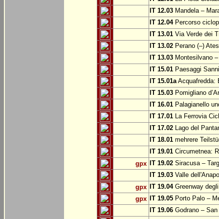
IT 12.03
Mandela – Mar
IT 12.04
Percorso ciclop
IT 13.01
Via Verde dei T
IT 13.02
Perano (–) Ate
IT 13.03
Montesilvano –
IT 15.01
Paesaggi Sannit
IT 15.01a
Acquafredda: 
IT 15.03
Pomigliano d’A
IT 16.01
Palagianello un
IT 17.01
La Ferrovia Cic
IT 17.02
Lago del Pantan
IT 18.01
mehrere Teilstü
IT 19.01
Circumetnea: Ro
IT 19.02
Siracusa – Targ
gpx
IT 19.03
Valle dell'Anapo
IT 19.04
Greenway degli 
gpx
IT 19.05
Porto Palo – Me
gpx
IT 19.06
Godrano – San 