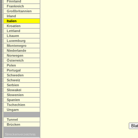
Finnland
Frankreich
Großbritannien
Irland
Italien
Kroatien
Lettland
Litauen
Luxemburg
Montenegro
Niederlande
Norwegen
Österreich
Polen
Portugal
Schweden
Schweiz
Serbien
Slowakei
Slowenien
Spanien
Tschechien
Ungarn
Tunnel
Brücken
Streckenverzeichnis