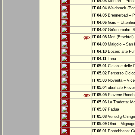
IT 04.03
Montan – Predaz
IT 04.04
Waidbruck (Pont
IT 04.05
Brennerbad – Pf
IT 04.06
Gais – Uttenhe
IT 04.07
Grödnerbahn: St
IT 04.08
Mori (Etschtal)
gpx
IT 04.09
Malgolo – San 
IT 04.10
Bozen: alte Fü
IT 04.11
Lana
IT 05.01
Ciclabile delle
IT 05.02
Percorso Ciclop
IT 05.03
Noventa – Vice
IT 05.04
oberhalb Piove
IT 05.05
Piovene Rocchet
gpx
IT 05.06
La Tradotta: M
IT 05.07
Padua
IT 05.08
Venedig-Chirig
IT 05.09
Olmi – Mignago
IT 06.01
Pontebbana: Gem