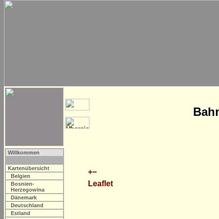
Bahn
Willkommen
Kartenübersicht
+
−
Belgien
Leaflet
Bosnien-
Herzegowina
Dänemark
Deutschland
Estland