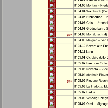
IT 04.03
Montan – Predaz
IT 04.04
Waidbruck (Pont
IT 04.05
Brennerbad – Pf
IT 04.06
Gais – Uttenhe
IT 04.07
Grödnerbahn: St
IT 04.08
Mori (Etschtal)
gpx
IT 04.09
Malgolo – San 
IT 04.10
Bozen: alte Fü
IT 04.11
Lana
IT 05.01
Ciclabile delle
IT 05.02
Percorso Ciclop
IT 05.03
Noventa – Vice
IT 05.04
oberhalb Piove
IT 05.05
Piovene Rocchet
gpx
IT 05.06
La Tradotta: M
IT 05.07
Padua
IT 05.08
Venedig-Chirig
IT 05.09
Olmi – Mignago