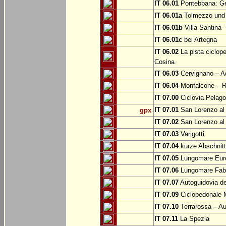
IT 06.01
Pontebbana: Gem
IT 06.01a
Tolmezzo und b
IT 06.01b
Villa Santina 
IT 06.01c
bei Artegna
IT 06.02
La pista ciclope
Cosina
IT 06.03
Cervignano – Aq
IT 06.04
Monfalcone – Ro
IT 07.00
Ciclovia Pelago
IT 07.01
San Lorenzo al 
gpx
IT 07.02
San Lorenzo al
IT 07.03
Varigotti
IT 07.04
kurze Abschnitte
IT 07.05
Lungomare Euro
IT 07.06
Lungomare Fabr
IT 07.07
Autoguidovia de
IT 07.09
Ciclopedonale 
IT 07.10
Terrarossa – Au
IT 07.11
La Spezia