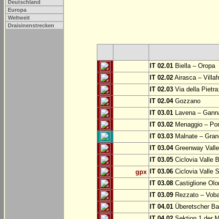
Deutschland
Europa
Weltweit
Draisinenstrecken
IT 02.01
Biella – Oropa
IT 02.02
Airasca – Villaf
IT 02.03
Via della Pietra
IT 02.04
Gozzano
IT 03.01
Lavena – Gann
IT 03.02
Menaggio – Por
IT 03.03
Malnate – Grand
IT 03.04
Greenway Valle 
IT 03.05
Ciclovia Valle
IT 03.06
Ciclovia Valle 
gpx
IT 03.08
Castiglione Olo
IT 03.09
Rezzato – Vobar
IT 04.01
Überetscher Ba
IT 04.02
Sektion 1 der M