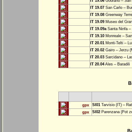
IT 19.06
Godrano – San 
IT 19.07
San Carlo – Bu
IT 19.08
Greenway Terre 
IT 19.09
Museo del Grand
IT 19.09a
Santa Ninfa – 
IT 19.10
Monreale – San 
IT 20.01
Monti-Telti – Lu
IT 20.02
Gairo – Jerzu 
IT 20.03
Sarcidano – Las
IT 20.04
Ales – Baradili
B
SI01
Tarvisio (IT) – Ra
gpx
SI02
Parenzana (Pot zd
gpx
B