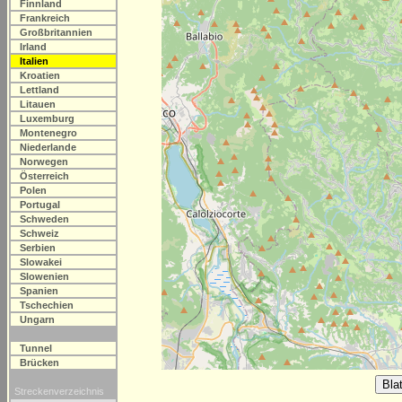
Finnland
Frankreich
Großbritannien
Irland
Italien
Kroatien
Lettland
Litauen
Luxemburg
Montenegro
Niederlande
Norwegen
Österreich
Polen
Portugal
Schweden
Schweiz
Serbien
Slowakei
Slowenien
Spanien
Tschechien
Ungarn
Tunnel
Brücken
Streckenverzeichnis