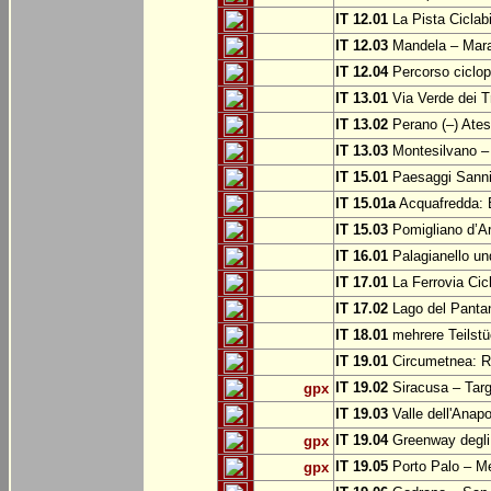
IT 12.01
La Pista Ciclabi
IT 12.03
Mandela – Mar
IT 12.04
Percorso ciclop
IT 13.01
Via Verde dei T
IT 13.02
Perano (–) Ate
IT 13.03
Montesilvano –
IT 15.01
Paesaggi Sannit
IT 15.01a
Acquafredda: 
IT 15.03
Pomigliano d’A
IT 16.01
Palagianello un
IT 17.01
La Ferrovia Cic
IT 17.02
Lago del Pantan
IT 18.01
mehrere Teilstü
IT 19.01
Circumetnea: Ro
IT 19.02
Siracusa – Targ
gpx
IT 19.03
Valle dell'Anapo
IT 19.04
Greenway degli 
gpx
IT 19.05
Porto Palo – Me
gpx