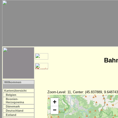
Bahn
Willkommen
Kartenübersicht
Zoom-Level: 11, Center: (45.837889, 9.648743
Belgien
Bosnien-
+
Herzegowina
Dänemark
−
Deutschland
Estland