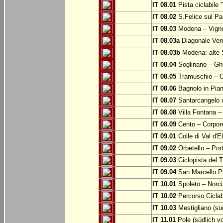
IT 08.01
Pista ciclabile 
IT 08.02
S.Felice sul Pa
IT 08.03
Modena – Vign
IT 08.03a
Diagonale Verd
IT 08.03b
Modena: alte 
IT 08.04
Soglinano – Ghi
IT 08.05
Tramuschio – O
IT 08.06
Bagnolo in Pia
IT 08.07
Santarcangelo 
IT 08.08
Villa Fontana –
IT 08.09
Cento – Corpor
IT 09.01
Colle di Val d'E
IT 09.02
Orbetello – Por
IT 09.03
Ciclopista del T
IT 09.04
San Marcello P
IT 10.01
Spoleto – Norci
IT 10.02
Percorso Ciclab
IT 10.03
Mestigliano (sü
IT 11.01
Pole (südlich v