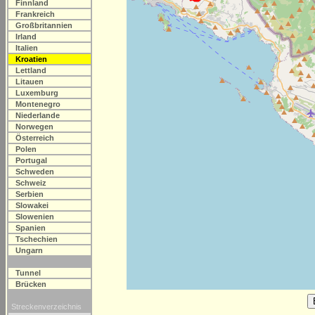
Finnland
Frankreich
Großbritannien
Irland
Italien
Kroatien
Lettland
Litauen
Luxemburg
Montenegro
Niederlande
Norwegen
Österreich
Polen
Portugal
Schweden
Schweiz
Serbien
Slowakei
Slowenien
Spanien
Tschechien
Ungarn
Tunnel
Brücken
Streckenverzeichnis