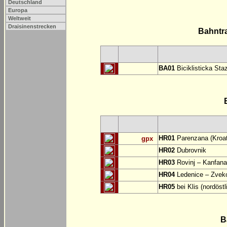
Deutschland
Europa
Weltweit
Draisinenstrecken
Bahntr
BA01
Biciklisticka Sta
HR01
Parenzana (Kroat
gpx
HR02
Dubrovnik
HR03
Rovinj – Kanfana
HR04
Ledenice – Zvek
HR05
bei Klis (nordöstl
B