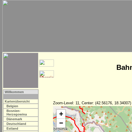
Bahn
Willkommen
Kartenübersicht
Zoom-Level: 11, Center: (42.56176, 18.34007)
Belgien
Bosnien-
+
Herzegowina
Dänemark
−
Deutschland
Estland