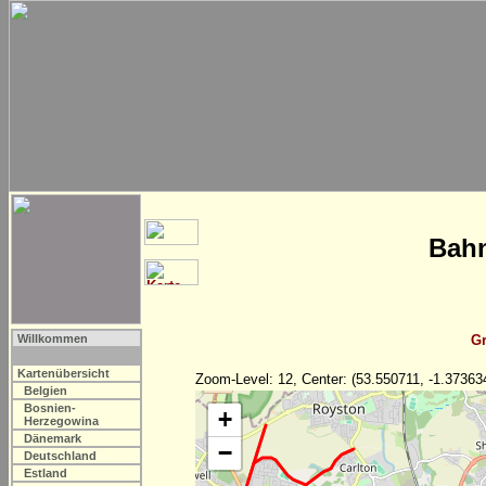
Bahn
Willkommen
Gr
Kartenübersicht
Zoom-Level: 12, Center: (53.550711, -1.37363
Belgien
Bosnien-
+
Herzegowina
Dänemark
−
Deutschland
Estland