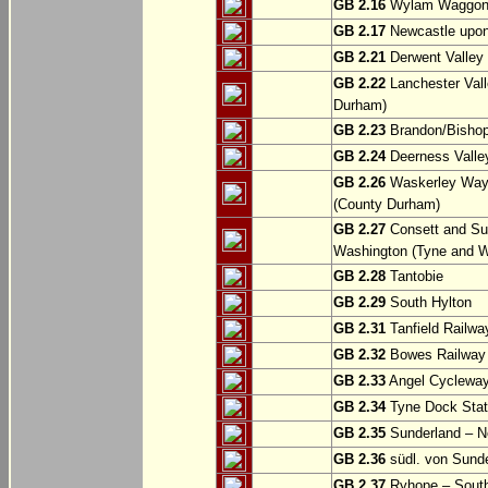
GB 2.16
Wylam Waggonw
GB 2.17
Newcastle upon
GB 2.21
Derwent Valley 
GB 2.22
Lanchester Vall
Durham)
GB 2.23
Brandon/Bishop
GB 2.24
Deerness Valle
GB 2.26
Waskerley Way: 
(County Durham)
GB 2.27
Consett and Su
Washington (Tyne and W
GB 2.28
Tantobie
GB 2.29
South Hylton
GB 2.31
Tanfield Railwa
GB 2.32
Bowes Railway P
GB 2.33
Angel Cycleway
GB 2.34
Tyne Dock Stati
GB 2.35
Sunderland – No
GB 2.36
südl. von Sund
GB 2.37
Ryhope – South