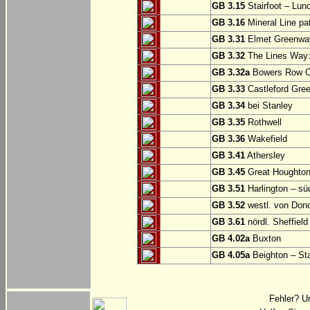
GB 3.15
Stairfoot – Lun
GB 3.16
Mineral Line pat
GB 3.31
Elmet Greenway
GB 3.32
The Lines Way: 
GB 3.32a
Bowers Row Op
GB 3.33
Castleford Gree
GB 3.34
bei Stanley
GB 3.35
Rothwell
GB 3.36
Wakefield
GB 3.41
Athersley
GB 3.45
Great Houghton
GB 3.51
Harlington – sü
GB 3.52
westl. von Don
GB 3.61
nördl. Sheffield
GB 4.02a
Buxton
GB 4.05a
Beighton – St
Fehler? U