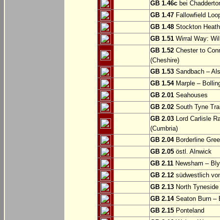
GB 1.46c
bei Chadderto
GB 1.47
Fallowfield Loo
GB 1.48
Stockton Heath
GB 1.51
Wirral Way: Wil
GB 1.52
Chester to Con
(Cheshire)
GB 1.53
Sandbach – Als
GB 1.54
Marple – Bollin
GB 2.01
Seahouses
GB 2.02
South Tyne Trai
GB 2.03
Lord Carlisle R
(Cumbria)
GB 2.04
Borderline Gree
GB 2.05
östl. Alnwick
GB 2.11
Newsham – Bly
GB 2.12
südwestlich v
GB 2.13
North Tyneside
GB 2.14
Seaton Burn – 
GB 2.15
Ponteland