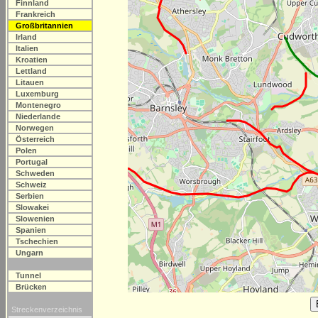
Finnland
Frankreich
Großbritannien
Irland
Italien
Kroatien
Lettland
Litauen
Luxemburg
Montenegro
Niederlande
Norwegen
Österreich
Polen
Portugal
Schweden
Schweiz
Serbien
Slowakei
Slowenien
Spanien
Tschechien
Ungarn
Tunnel
Brücken
Streckenverzeichnis