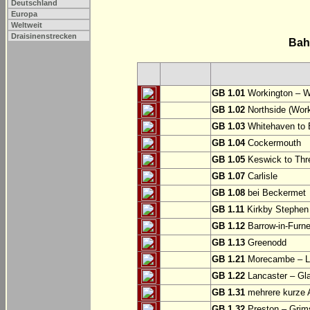
Deutschland
Europa
Weltweit
Draisinenstrecken
Bah
GB 1.01
Workington – W
GB 1.02
Northside (Work
GB 1.03
Whitehaven to 
GB 1.04
Cockermouth
GB 1.05
Keswick to Thre
GB 1.07
Carlisle
GB 1.08
bei Beckermet
GB 1.11
Kirkby Stephen
GB 1.12
Barrow-in-Furne
GB 1.13
Greenodd
GB 1.21
Morecambe – La
GB 1.22
Lancaster – Gl
GB 1.31
mehrere kurze A
GB 1.32
Preston – Grim