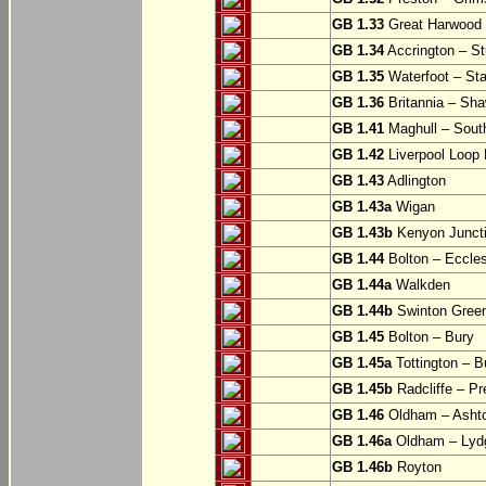
GB 1.33
Great Harwood
GB 1.34
Accrington – St
GB 1.35
Waterfoot – St
GB 1.36
Britannia – Sha
GB 1.41
Maghull – Sout
GB 1.42
Liverpool Loop L
GB 1.43
Adlington
GB 1.43a
Wigan
GB 1.43b
Kenyon Juncti
GB 1.44
Bolton – Eccle
GB 1.44a
Walkden
GB 1.44b
Swinton Gree
GB 1.45
Bolton – Bury
GB 1.45a
Tottington – B
GB 1.45b
Radcliffe – Pr
GB 1.46
Oldham – Ashto
GB 1.46a
Oldham – Lyd
GB 1.46b
Royton