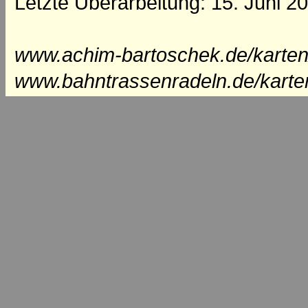
Letzte Überarbeitung: 15. Juni 2
www.achim-bartoschek.de/karten
www.bahntrassenradeln.de/karte