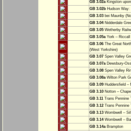
GB 3.02a
Kingston upon
GB 3.02b
Hudson Way: B
GB 3.03
bei Maunby (Nor
GB 3.04
Nidderdale Gree
GB 3.05
Wetherby Railwa
GB 3.05a
York – Riccall
GB 3.06
The Great North
(West Yorkshire)
GB 3.07
Spen Valley Gr
GB 3.07a
Dewsbury-Osse
GB 3.08
Spen Valley Ri
GB 3.08a
Wilton Park Gr
GB 3.09
Huddersfield – M
GB 3.10
Notton – Chapel
GB 3.11
Trans Pennine T
GB 3.12
Trans Pennine T
GB 3.13
Wombwell – Si
GB 3.14
Wombwell – Ba
GB 3.14a
Brampton