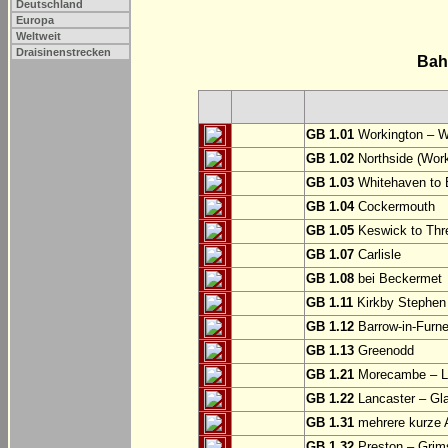
Deutschland
Europa
Weltweit
Draisinenstrecken
Bah
GB 1.01
Workington – W
GB 1.02
Northside (Work
GB 1.03
Whitehaven to 
GB 1.04
Cockermouth
GB 1.05
Keswick to Thre
GB 1.07
Carlisle
GB 1.08
bei Beckermet
GB 1.11
Kirkby Stephen
GB 1.12
Barrow-in-Furne
GB 1.13
Greenodd
GB 1.21
Morecambe – La
GB 1.22
Lancaster – Gl
GB 1.31
mehrere kurze A
GB 1.32
Preston – Grim