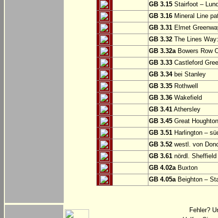
GB 3.15
Stairfoot – Lun
GB 3.16
Mineral Line pat
GB 3.31
Elmet Greenway
GB 3.32
The Lines Way: 
GB 3.32a
Bowers Row Op
GB 3.33
Castleford Gree
GB 3.34
bei Stanley
GB 3.35
Rothwell
GB 3.36
Wakefield
GB 3.41
Athersley
GB 3.45
Great Houghton
GB 3.51
Harlington – sü
GB 3.52
westl. von Don
GB 3.61
nördl. Sheffield
GB 4.02a
Buxton
GB 4.05a
Beighton – St
Fehler? U