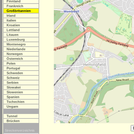
Finnland
Frankreich
Großbritannien
Irland
Italien
Kroatien
Lettland
Litauen
Luxemburg
Montenegro
Niederlande
Norwegen
Österreich
Polen
Portugal
Schweden
Schweiz
Serbien
Slowakei
Slowenien
Spanien
Tschechien
Ungarn
Tunnel
Brücken
Streckenverzeichnis