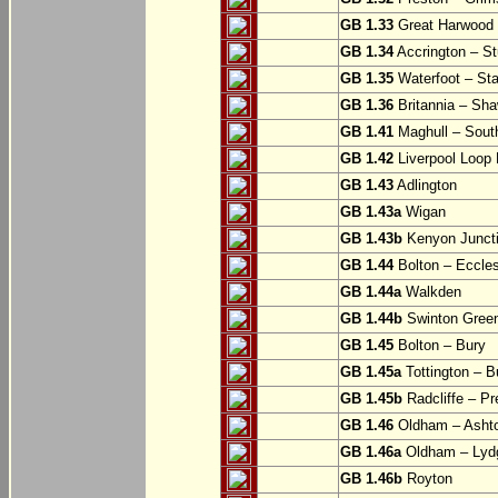
GB 1.33
Great Harwood
GB 1.34
Accrington – St
GB 1.35
Waterfoot – St
GB 1.36
Britannia – Sha
GB 1.41
Maghull – Sout
GB 1.42
Liverpool Loop L
GB 1.43
Adlington
GB 1.43a
Wigan
GB 1.43b
Kenyon Juncti
GB 1.44
Bolton – Eccle
GB 1.44a
Walkden
GB 1.44b
Swinton Gree
GB 1.45
Bolton – Bury
GB 1.45a
Tottington – B
GB 1.45b
Radcliffe – Pr
GB 1.46
Oldham – Ashto
GB 1.46a
Oldham – Lyd
GB 1.46b
Royton