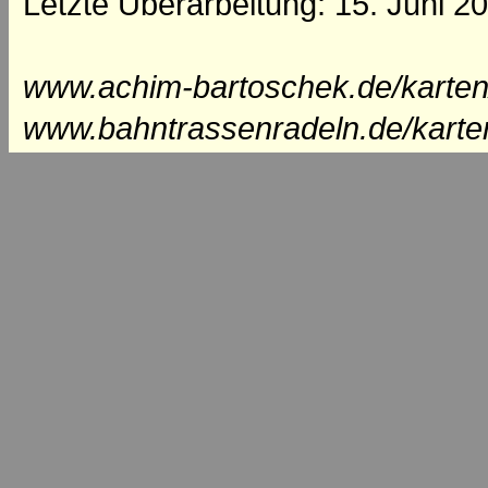
Letzte Überarbeitung: 15. Juni 2
www.achim-bartoschek.de/karten
www.bahntrassenradeln.de/karte