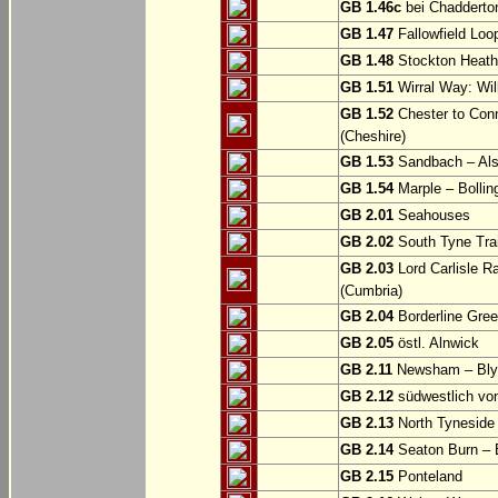
GB 1.46c
bei Chadderto
GB 1.47
Fallowfield Loo
GB 1.48
Stockton Heath
GB 1.51
Wirral Way: Wil
GB 1.52
Chester to Con
(Cheshire)
GB 1.53
Sandbach – Als
GB 1.54
Marple – Bollin
GB 2.01
Seahouses
GB 2.02
South Tyne Trai
GB 2.03
Lord Carlisle R
(Cumbria)
GB 2.04
Borderline Gree
GB 2.05
östl. Alnwick
GB 2.11
Newsham – Bly
GB 2.12
südwestlich v
GB 2.13
North Tyneside
GB 2.14
Seaton Burn – 
GB 2.15
Ponteland