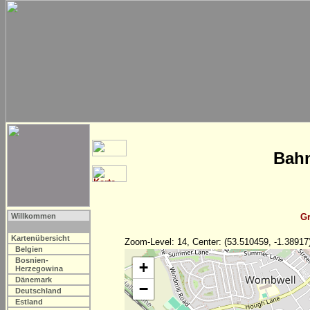
Bahn
Willkommen
Gr
Kartenübersicht
Zoom-Level: 14, Center: (53.510459, -1.38917
Belgien
Bosnien-
+
Herzegowina
Dänemark
−
Deutschland
Estland