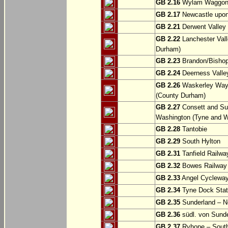
GB 2.16
Wylam Waggonw
GB 2.17
Newcastle upon
GB 2.21
Derwent Valley 
GB 2.22
Lanchester Vall
Durham)
GB 2.23
Brandon/Bishop
GB 2.24
Deerness Valle
GB 2.26
Waskerley Way: 
(County Durham)
GB 2.27
Consett and Su
Washington (Tyne and W
GB 2.28
Tantobie
GB 2.29
South Hylton
GB 2.31
Tanfield Railwa
GB 2.32
Bowes Railway P
GB 2.33
Angel Cycleway
GB 2.34
Tyne Dock Stati
GB 2.35
Sunderland – No
GB 2.36
südl. von Sund
GB 2.37
Ryhope – South