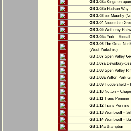
GB 3.02a
Kingston upon
GB 3.02b
Hudson Way: B
GB 3.03
bei Maunby (Nor
GB 3.04
Nidderdale Gree
GB 3.05
Wetherby Railwa
GB 3.05a
York – Riccall
GB 3.06
The Great North
(West Yorkshire)
GB 3.07
Spen Valley Gr
GB 3.07a
Dewsbury-Osse
GB 3.08
Spen Valley Ri
GB 3.08a
Wilton Park Gr
GB 3.09
Huddersfield – M
GB 3.10
Notton – Chapel
GB 3.11
Trans Pennine T
GB 3.12
Trans Pennine T
GB 3.13
Wombwell – Si
GB 3.14
Wombwell – Ba
GB 3.14a
Brampton