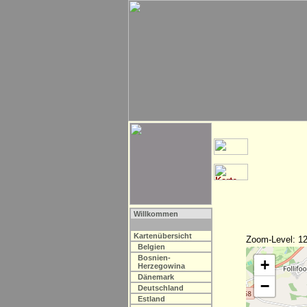
Willkommen
Kartenübersicht
Zoom-Level: 12
Belgien
Bosnien-
+
Herzegowina
Dänemark
−
Deutschland
Estland