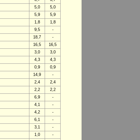
5,0
5,0
5,9
5,9
1,8
1,8
9,5
-
18,7
-
16,5
16,5
3,0
3,0
4,3
4,3
0,9
0,9
14,9
-
2,4
2,4
2,2
2,2
6,9
-
4,1
-
4,2
-
6,1
-
3,1
-
1,0
-