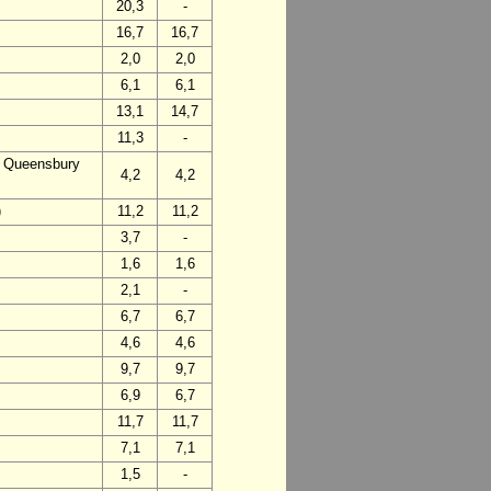
20,3
-
16,7
16,7
2,0
2,0
6,1
6,1
13,1
14,7
11,3
-
 – Queensbury
4,2
4,2
)
11,2
11,2
3,7
-
1,6
1,6
2,1
-
6,7
6,7
4,6
4,6
9,7
9,7
6,9
6,7
11,7
11,7
7,1
7,1
1,5
-