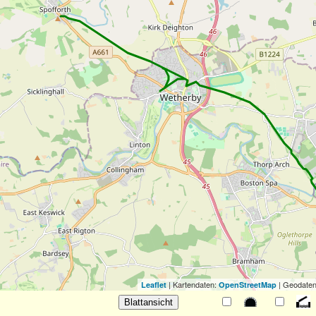
| Kartendaten:
| Geodaten
Leaflet
OpenStreetMap