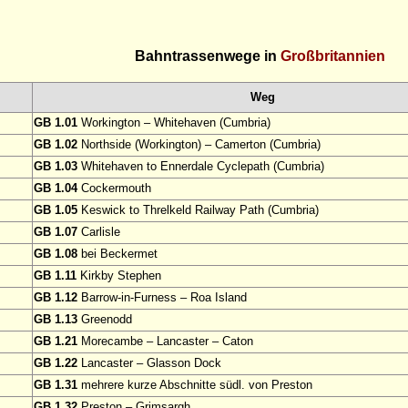
Bahntrassenwege in
Großbritannien
Weg
GB 1.01
Workington – Whitehaven (Cumbria)
GB 1.02
Northside (Workington) – Camerton (Cumbria)
GB 1.03
Whitehaven to Ennerdale Cyclepath (Cumbria)
GB 1.04
Cockermouth
GB 1.05
Keswick to Threlkeld Railway Path (Cumbria)
GB 1.07
Carlisle
GB 1.08
bei Beckermet
GB 1.11
Kirkby Stephen
GB 1.12
Barrow-in-Furness – Roa Island
GB 1.13
Greenodd
GB 1.21
Morecambe – Lancaster – Caton
GB 1.22
Lancaster – Glasson Dock
GB 1.31
mehrere kurze Abschnitte südl. von Preston
GB 1.32
Preston – Grimsargh