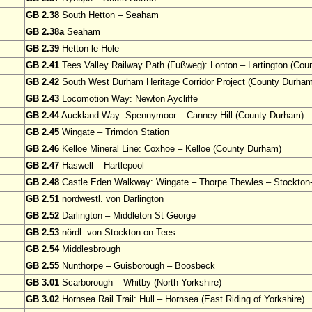
GB 2.38
South Hetton – Seaham
GB 2.38a
Seaham
GB 2.39
Hetton-le-Hole
GB 2.41
Tees Valley Railway Path (Fußweg): Lonton – Lartington (Cou
GB 2.42
South West Durham Heritage Corridor Project (County Durham)
GB 2.43
Locomotion Way: Newton Aycliffe
GB 2.44
Auckland Way: Spennymoor – Canney Hill (County Durham)
GB 2.45
Wingate – Trimdon Station
GB 2.46
Kelloe Mineral Line: Coxhoe – Kelloe (County Durham)
GB 2.47
Haswell – Hartlepool
GB 2.48
Castle Eden Walkway: Wingate – Thorpe Thewles – Stockton
GB 2.51
nordwestl. von Darlington
GB 2.52
Darlington – Middleton St George
GB 2.53
nördl. von Stockton-on-Tees
GB 2.54
Middlesbrough
GB 2.55
Nunthorpe – Guisborough – Boosbeck
GB 3.01
Scarborough – Whitby (North Yorkshire)
GB 3.02
Hornsea Rail Trail: Hull – Hornsea (East Riding of Yorkshire)