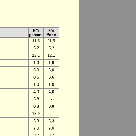
km
km
gesamt
Bahn
11,6
11,6
5,2
5,2
12,1
12,1
1,9
1,9
5,0
5,0
0,6
0,6
1,0
1,0
4,0
4,0
5,8
-
0,8
0,8
13,9
-
5,3
5,3
7,0
7,0
3,7
3,7