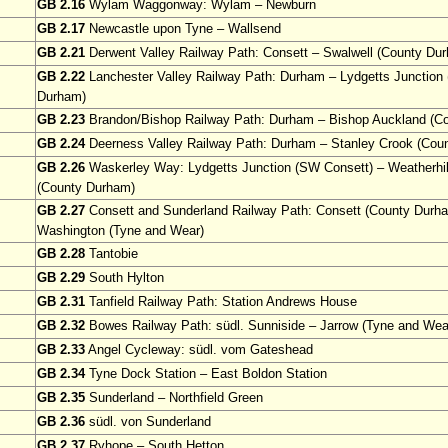
GB 2.16
Wylam Waggonway: Wylam – Newburn
GB 2.17
Newcastle upon Tyne – Wallsend
GB 2.21
Derwent Valley Railway Path: Consett – Swalwell (County Du
GB 2.22
Lanchester Valley Railway Path: Durham – Lydgetts Junction
Durham)
GB 2.23
Brandon/Bishop Railway Path: Durham – Bishop Auckland (C
GB 2.24
Deerness Valley Railway Path: Durham – Stanley Crook (Cou
GB 2.26
Waskerley Way: Lydgetts Junction (SW Consett) – Weatherhil
(County Durham)
GB 2.27
Consett and Sunderland Railway Path: Consett (County Durh
Washington (Tyne and Wear)
GB 2.28
Tantobie
GB 2.29
South Hylton
GB 2.31
Tanfield Railway Path: Station Andrews House
GB 2.32
Bowes Railway Path: südl. Sunniside – Jarrow (Tyne and Wea
GB 2.33
Angel Cycleway: südl. vom Gateshead
GB 2.34
Tyne Dock Station – East Boldon Station
GB 2.35
Sunderland – Northfield Green
GB 2.36
südl. von Sunderland
GB 2.37
Ryhope – South Hetton