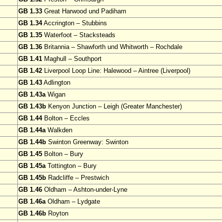
GB 1.33
Great Harwood und Padiham
GB 1.34
Accrington – Stubbins
GB 1.35
Waterfoot – Stacksteads
GB 1.36
Britannia – Shawforth und Whitworth – Rochdale
GB 1.41
Maghull – Southport
GB 1.42
Liverpool Loop Line: Halewood – Aintree (Liverpool)
GB 1.43
Adlington
GB 1.43a
Wigan
GB 1.43b
Kenyon Junction – Leigh (Greater Manchester)
GB 1.44
Bolton – Eccles
GB 1.44a
Walkden
GB 1.44b
Swinton Greenway: Swinton
GB 1.45
Bolton – Bury
GB 1.45a
Tottington – Bury
GB 1.45b
Radcliffe – Prestwich
GB 1.46
Oldham – Ashton-under-Lyne
GB 1.46a
Oldham – Lydgate
GB 1.46b
Royton