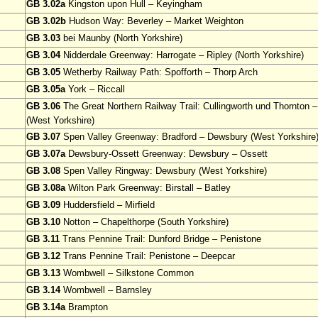
GB 3.02a
Kingston upon Hull – Keyingham
GB 3.02b
Hudson Way: Beverley – Market Weighton
GB 3.03
bei Maunby (North Yorkshire)
GB 3.04
Nidderdale Greenway: Harrogate – Ripley (North Yorkshire)
GB 3.05
Wetherby Railway Path: Spofforth – Thorp Arch
GB 3.05a
York – Riccall
GB 3.06
The Great Northern Railway Trail: Cullingworth und Thornton
(West Yorkshire)
GB 3.07
Spen Valley Greenway: Bradford – Dewsbury (West Yorkshire
GB 3.07a
Dewsbury-Ossett Greenway: Dewsbury – Ossett
GB 3.08
Spen Valley Ringway: Dewsbury (West Yorkshire)
GB 3.08a
Wilton Park Greenway: Birstall – Batley
GB 3.09
Huddersfield – Mirfield
GB 3.10
Notton – Chapelthorpe (South Yorkshire)
GB 3.11
Trans Pennine Trail: Dunford Bridge – Penistone
GB 3.12
Trans Pennine Trail: Penistone – Deepcar
GB 3.13
Wombwell – Silkstone Common
GB 3.14
Wombwell – Barnsley
GB 3.14a
Brampton