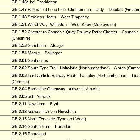
GB 1.46c
bei Chadderton
GB 1.47
Fallowfield Loop Line: Chorlton cum Hardy – Debdale (Greate
GB 1.48
Stockton Heath – West Timperley
GB 1.51
Wirral Way: Willaston – West Kirby (Merseyside)
GB 1.52
Chester to Connah’s Quay Railway Path: Chester – Connah’s
(Cheshire)
GB 1.53
Sandbach – Alsager
GB 1.54
Marple – Bollington
GB 2.01
Seahouses
GB 2.02
South Tyne Trail: Haltwistle (Northumberland) – Alston (Cumbr
GB 2.03
Lord Carlisle Railway Route: Lambley (Northumberland) – Bra
(Cumbria)
GB 2.04
Borderline Greenway: südwestl. Alnwick
GB 2.05
östl. Alnwick
GB 2.11
Newsham – Blyth
GB 2.12
südwestlich von Newsham
GB 2.13
North Tyneside (Tyne and Wear)
GB 2.14
Seaton Burn – Burradon
GB 2.15
Ponteland