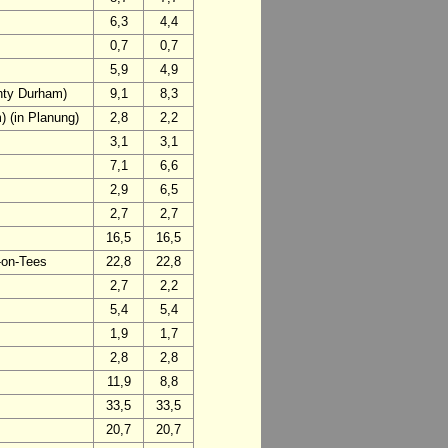
6,3
4,4
0,7
0,7
5,9
4,9
nty Durham)
9,1
8,3
 (in Planung)
2,8
2,2
3,1
3,1
7,1
6,6
2,9
6,5
2,7
2,7
16,5
16,5
-on-Tees
22,8
22,8
2,7
2,2
5,4
5,4
1,9
1,7
2,8
2,8
11,9
8,8
33,5
33,5
20,7
20,7