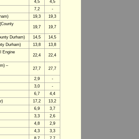
4,5
4,5
7,2
-
rham)
19,3
19,3
 (County
19,7
19,7
ounty Durham)
14,5
14,5
nty Durham)
13,8
13,8
l Engine
22,4
22,4
am) –
27,7
27,7
2,9
-
3,0
-
6,7
4,4
r)
17,2
13,2
6,9
3,7
3,3
2,6
4,8
2,9
4,3
3,3
8,7
7,7