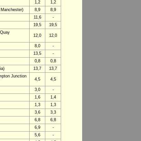
1,2
1,2
r Manchester)
8,9
8,9
11,6
-
19,5
19,5
 Quay
12,0
12,0
8,0
-
13,5
-
0,8
0,8
ia)
13,7
13,7
mpton Junction
4,5
4,5
3,0
-
1,6
1,4
1,3
1,3
3,6
3,3
6,8
6,8
6,9
-
5,6
-