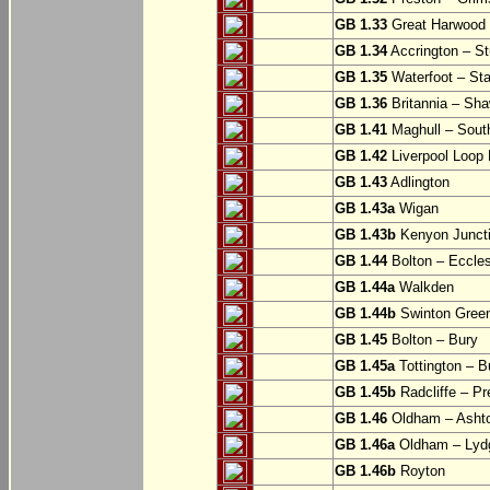
GB 1.33
Great Harwood
GB 1.34
Accrington – St
GB 1.35
Waterfoot – St
GB 1.36
Britannia – Sha
GB 1.41
Maghull – Sout
GB 1.42
Liverpool Loop L
GB 1.43
Adlington
GB 1.43a
Wigan
GB 1.43b
Kenyon Juncti
GB 1.44
Bolton – Eccle
GB 1.44a
Walkden
GB 1.44b
Swinton Gree
GB 1.45
Bolton – Bury
GB 1.45a
Tottington – B
GB 1.45b
Radcliffe – Pr
GB 1.46
Oldham – Ashto
GB 1.46a
Oldham – Lyd
GB 1.46b
Royton