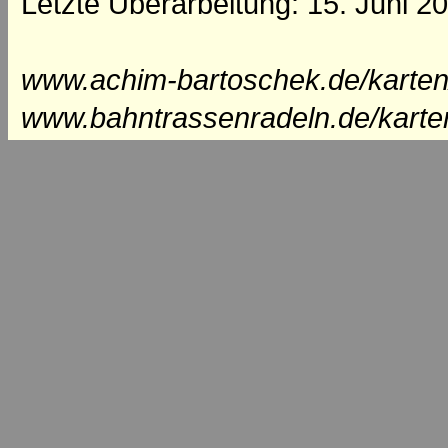
Letzte Überarbeitung: 15. Juni 2
www.achim-bartoschek.de/karten
www.bahntrassenradeln.de/karte