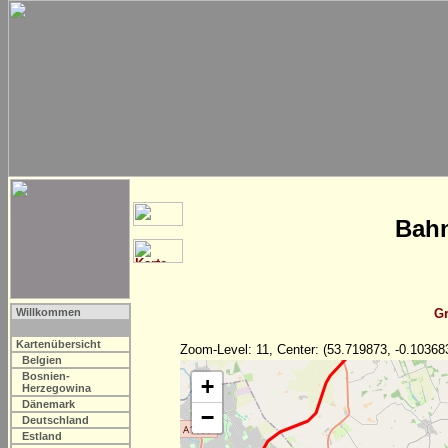
Bahn
Willkommen
Gr
Kartenübersicht
Zoom-Level: 11, Center: (53.719873, -0.10368
Belgien
Bosnien-
+
Herzegowina
Dänemark
−
Deutschland
Estland