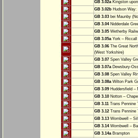
GB 3.02a
Kingston upon
GB 3.02b
Hudson Way: B
GB 3.03
bei Maunby (Nor
GB 3.04
Nidderdale Gree
GB 3.05
Wetherby Railwa
GB 3.05a
York – Riccall
GB 3.06
The Great North
(West Yorkshire)
GB 3.07
Spen Valley Gr
GB 3.07a
Dewsbury-Osse
GB 3.08
Spen Valley Ri
GB 3.08a
Wilton Park Gr
GB 3.09
Huddersfield – M
GB 3.10
Notton – Chapel
GB 3.11
Trans Pennine T
GB 3.12
Trans Pennine T
GB 3.13
Wombwell – Si
GB 3.14
Wombwell – Ba
GB 3.14a
Brampton