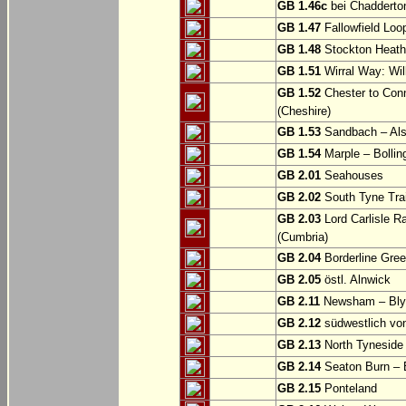
GB 1.46c
bei Chadderto
GB 1.47
Fallowfield Loo
GB 1.48
Stockton Heath
GB 1.51
Wirral Way: Wil
GB 1.52
Chester to Con
(Cheshire)
GB 1.53
Sandbach – Als
GB 1.54
Marple – Bollin
GB 2.01
Seahouses
GB 2.02
South Tyne Trai
GB 2.03
Lord Carlisle R
(Cumbria)
GB 2.04
Borderline Gree
GB 2.05
östl. Alnwick
GB 2.11
Newsham – Bly
GB 2.12
südwestlich v
GB 2.13
North Tyneside
GB 2.14
Seaton Burn – 
GB 2.15
Ponteland