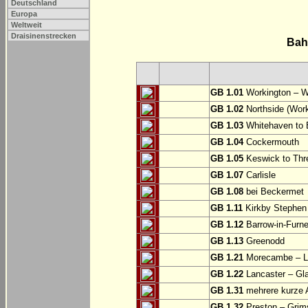
Deutschland
Europa
Weltweit
Draisinenstrecken
Bah
GB 1.01
Workington – W
GB 1.02
Northside (Work
GB 1.03
Whitehaven to 
GB 1.04
Cockermouth
GB 1.05
Keswick to Thre
GB 1.07
Carlisle
GB 1.08
bei Beckermet
GB 1.11
Kirkby Stephen
GB 1.12
Barrow-in-Furne
GB 1.13
Greenodd
GB 1.21
Morecambe – La
GB 1.22
Lancaster – Gl
GB 1.31
mehrere kurze A
GB 1.32
Preston – Grim