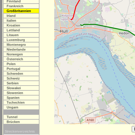
Finnland
Frankreich
Großbritannien
Irland
Italien
Kroatien
Lettland
Litauen
Luxemburg
Montenegro
Niederlande
Norwegen
Österreich
Polen
Portugal
Schweden
Schweiz
Serbien
Slowakei
Slowenien
Spanien
Tschechien
Ungarn
Tunnel
Brücken
Streckenverzeichnis