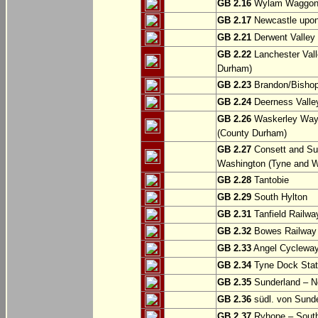
GB 2.16
Wylam Waggonw
GB 2.17
Newcastle upon
GB 2.21
Derwent Valley 
GB 2.22
Lanchester Vall
Durham)
GB 2.23
Brandon/Bishop
GB 2.24
Deerness Valle
GB 2.26
Waskerley Way: 
(County Durham)
GB 2.27
Consett and Su
Washington (Tyne and W
GB 2.28
Tantobie
GB 2.29
South Hylton
GB 2.31
Tanfield Railwa
GB 2.32
Bowes Railway P
GB 2.33
Angel Cycleway
GB 2.34
Tyne Dock Stati
GB 2.35
Sunderland – No
GB 2.36
südl. von Sund
GB 2.37
Ryhope – South