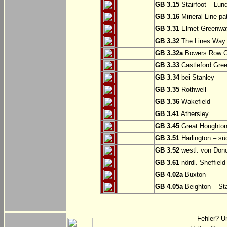
GB 3.15
Stairfoot – Lun
GB 3.16
Mineral Line pat
GB 3.31
Elmet Greenway
GB 3.32
The Lines Way: 
GB 3.32a
Bowers Row Op
GB 3.33
Castleford Gree
GB 3.34
bei Stanley
GB 3.35
Rothwell
GB 3.36
Wakefield
GB 3.41
Athersley
GB 3.45
Great Houghton
GB 3.51
Harlington – sü
GB 3.52
westl. von Don
GB 3.61
nördl. Sheffield
GB 4.02a
Buxton
GB 4.05a
Beighton – St
Fehler? U