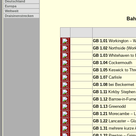
Deutschland
Europa
Weltweit
Draisinenstrecken
Bah
GB 1.01
Workington – W
GB 1.02
Northside (Work
GB 1.03
Whitehaven to 
GB 1.04
Cockermouth
GB 1.05
Keswick to Thre
GB 1.07
Carlisle
GB 1.08
bei Beckermet
GB 1.11
Kirkby Stephen
GB 1.12
Barrow-in-Furne
GB 1.13
Greenodd
GB 1.21
Morecambe – La
GB 1.22
Lancaster – Gl
GB 1.31
mehrere kurze A
GB 1.32
Preston – Grim