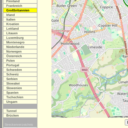
Finnland
Frankreich
Großbritannien
Irland
Italien
Kroatien
Lettland
Litauen
Luxemburg
Montenegro
Niederlande
Norwegen
Österreich
Polen
Portugal
Schweden
Schweiz
Serbien
Slowakei
Slowenien
Spanien
Tschechien
Ungarn
Tunnel
Brücken
Streckenverzeichnis