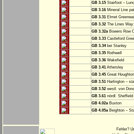
GB 3.15
Stairfoot – Lun
GB 3.16
Mineral Line pat
GB 3.31
Elmet Greenway
GB 3.32
The Lines Way: 
GB 3.32a
Bowers Row Op
GB 3.33
Castleford Gree
GB 3.34
bei Stanley
GB 3.35
Rothwell
GB 3.36
Wakefield
GB 3.41
Athersley
GB 3.45
Great Houghton
GB 3.51
Harlington – sü
GB 3.52
westl. von Don
GB 3.61
nördl. Sheffield
GB 4.02a
Buxton
GB 4.05a
Beighton – St
Fehler? U