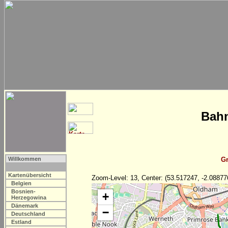
Bahn
Willkommen
Gr
Kartenübersicht
Zoom-Level: 13, Center: (53.517247, -2.08877
Belgien
Bosnien-
+
Herzegowina
Dänemark
−
Deutschland
Estland