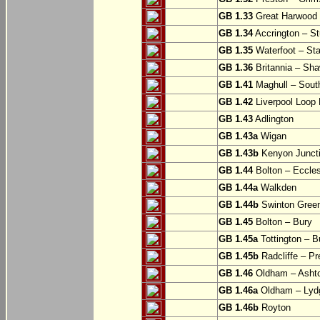
GB 1.33
Great Harwood
GB 1.34
Accrington – St
GB 1.35
Waterfoot – St
GB 1.36
Britannia – Sha
GB 1.41
Maghull – Sout
GB 1.42
Liverpool Loop L
GB 1.43
Adlington
GB 1.43a
Wigan
GB 1.43b
Kenyon Juncti
GB 1.44
Bolton – Eccle
GB 1.44a
Walkden
GB 1.44b
Swinton Gree
GB 1.45
Bolton – Bury
GB 1.45a
Tottington – B
GB 1.45b
Radcliffe – Pr
GB 1.46
Oldham – Ashto
GB 1.46a
Oldham – Lyd
GB 1.46b
Royton