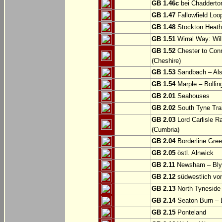
GB 1.46c
bei Chadderto
GB 1.47
Fallowfield Loo
GB 1.48
Stockton Heath
GB 1.51
Wirral Way: Wil
GB 1.52
Chester to Con
(Cheshire)
GB 1.53
Sandbach – Als
GB 1.54
Marple – Bollin
GB 2.01
Seahouses
GB 2.02
South Tyne Trai
GB 2.03
Lord Carlisle R
(Cumbria)
GB 2.04
Borderline Gree
GB 2.05
östl. Alnwick
GB 2.11
Newsham – Bly
GB 2.12
südwestlich v
GB 2.13
North Tyneside
GB 2.14
Seaton Burn – 
GB 2.15
Ponteland