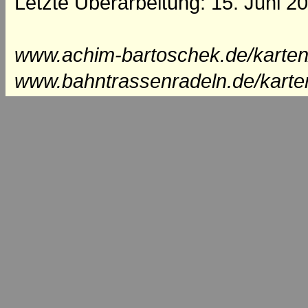
Letzte Überarbeitung: 15. Juni 2
www.achim-bartoschek.de/karten
www.bahntrassenradeln.de/karte