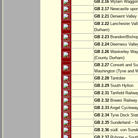
GB 2.16
Wylam Waggonw
GB 2.17
Newcastle upon
GB 2.21
Derwent Valley 
GB 2.22
Lanchester Vall
Durham)
GB 2.23
Brandon/Bishop
GB 2.24
Deerness Valle
GB 2.26
Waskerley Way: 
(County Durham)
GB 2.27
Consett and Su
Washington (Tyne and W
GB 2.28
Tantobie
GB 2.29
South Hylton
GB 2.31
Tanfield Railwa
GB 2.32
Bowes Railway P
GB 2.33
Angel Cycleway
GB 2.34
Tyne Dock Stati
GB 2.35
Sunderland – No
GB 2.36
südl. von Sund
GB 2.37
Ryhope – South