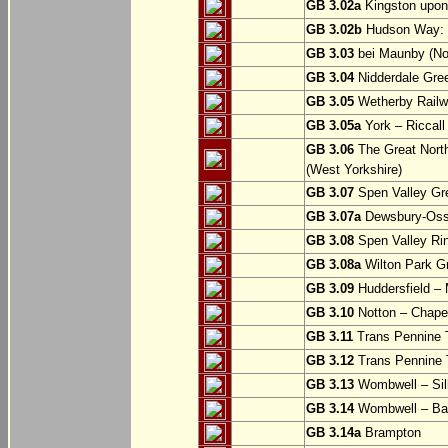
GB 3.02a
Kingston upon
GB 3.02b
Hudson Way: B
GB 3.03
bei Maunby (Nor
GB 3.04
Nidderdale Gree
GB 3.05
Wetherby Railwa
GB 3.05a
York – Riccall
GB 3.06
The Great North
(West Yorkshire)
GB 3.07
Spen Valley Gr
GB 3.07a
Dewsbury-Osse
GB 3.08
Spen Valley Ri
GB 3.08a
Wilton Park Gr
GB 3.09
Huddersfield – M
GB 3.10
Notton – Chapel
GB 3.11
Trans Pennine T
GB 3.12
Trans Pennine T
GB 3.13
Wombwell – Si
GB 3.14
Wombwell – Ba
GB 3.14a
Brampton