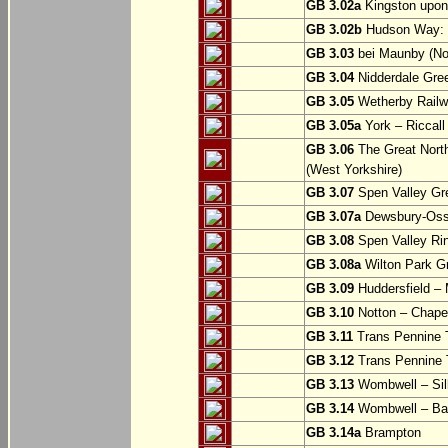
GB 3.02a
Kingston upon
GB 3.02b
Hudson Way: B
GB 3.03
bei Maunby (Nor
GB 3.04
Nidderdale Gree
GB 3.05
Wetherby Railwa
GB 3.05a
York – Riccall
GB 3.06
The Great North
(West Yorkshire)
GB 3.07
Spen Valley Gr
GB 3.07a
Dewsbury-Osse
GB 3.08
Spen Valley Ri
GB 3.08a
Wilton Park Gr
GB 3.09
Huddersfield – M
GB 3.10
Notton – Chapel
GB 3.11
Trans Pennine T
GB 3.12
Trans Pennine T
GB 3.13
Wombwell – Si
GB 3.14
Wombwell – Ba
GB 3.14a
Brampton