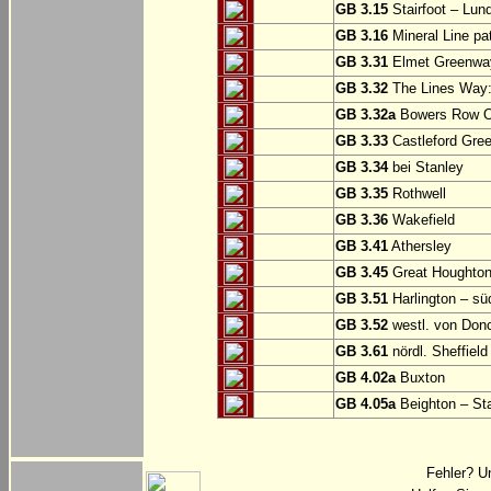
GB 3.15
Stairfoot – Lun
GB 3.16
Mineral Line pat
GB 3.31
Elmet Greenway
GB 3.32
The Lines Way: 
GB 3.32a
Bowers Row Op
GB 3.33
Castleford Gree
GB 3.34
bei Stanley
GB 3.35
Rothwell
GB 3.36
Wakefield
GB 3.41
Athersley
GB 3.45
Great Houghton
GB 3.51
Harlington – sü
GB 3.52
westl. von Don
GB 3.61
nördl. Sheffield
GB 4.02a
Buxton
GB 4.05a
Beighton – St
Fehler? U