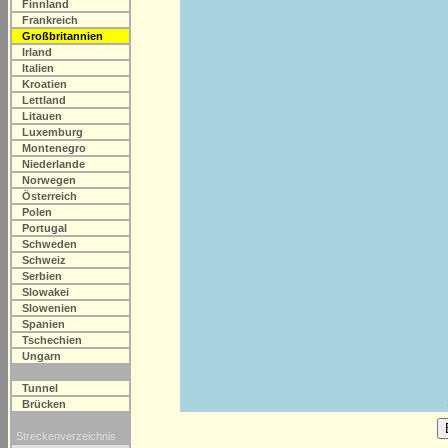
Finnland
Frankreich
Großbritannien
Irland
Italien
Kroatien
Lettland
Litauen
Luxemburg
Montenegro
Niederlande
Norwegen
Österreich
Polen
Portugal
Schweden
Schweiz
Serbien
Slowakei
Slowenien
Spanien
Tschechien
Ungarn
Tunnel
Brücken
Streckenverzeichnis