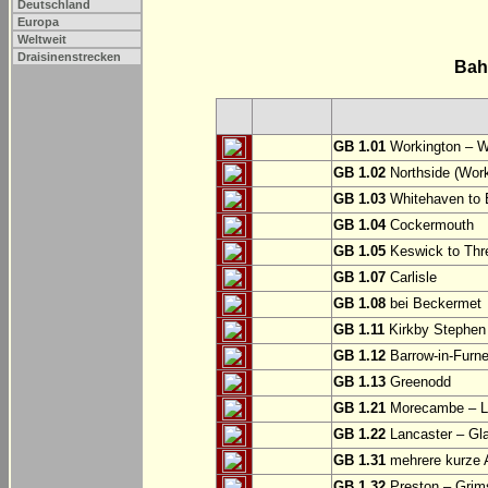
Deutschland
Europa
Weltweit
Draisinenstrecken
Bah
GB 1.01
Workington – W
GB 1.02
Northside (Work
GB 1.03
Whitehaven to 
GB 1.04
Cockermouth
GB 1.05
Keswick to Thre
GB 1.07
Carlisle
GB 1.08
bei Beckermet
GB 1.11
Kirkby Stephen
GB 1.12
Barrow-in-Furne
GB 1.13
Greenodd
GB 1.21
Morecambe – La
GB 1.22
Lancaster – Gl
GB 1.31
mehrere kurze A
GB 1.32
Preston – Grim