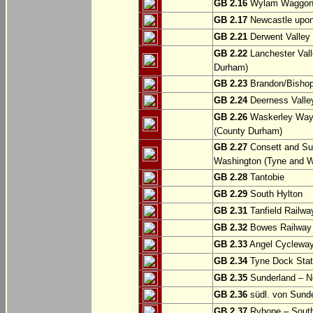
GB 2.16
Wylam Waggonw
GB 2.17
Newcastle upon
GB 2.21
Derwent Valley 
GB 2.22
Lanchester Vall
Durham)
GB 2.23
Brandon/Bishop
GB 2.24
Deerness Valle
GB 2.26
Waskerley Way: 
(County Durham)
GB 2.27
Consett and Su
Washington (Tyne and W
GB 2.28
Tantobie
GB 2.29
South Hylton
GB 2.31
Tanfield Railwa
GB 2.32
Bowes Railway P
GB 2.33
Angel Cycleway
GB 2.34
Tyne Dock Stati
GB 2.35
Sunderland – No
GB 2.36
südl. von Sund
GB 2.37
Ryhope – South