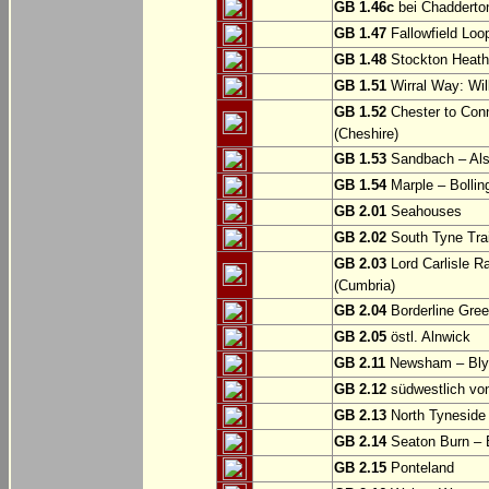
GB 1.46c
bei Chadderto
GB 1.47
Fallowfield Loo
GB 1.48
Stockton Heath
GB 1.51
Wirral Way: Wil
GB 1.52
Chester to Con
(Cheshire)
GB 1.53
Sandbach – Als
GB 1.54
Marple – Bollin
GB 2.01
Seahouses
GB 2.02
South Tyne Trai
GB 2.03
Lord Carlisle R
(Cumbria)
GB 2.04
Borderline Gree
GB 2.05
östl. Alnwick
GB 2.11
Newsham – Bly
GB 2.12
südwestlich v
GB 2.13
North Tyneside
GB 2.14
Seaton Burn – 
GB 2.15
Ponteland