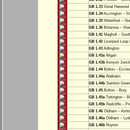
GB 1.33
Great Harwood
GB 1.34
Accrington – St
GB 1.35
Waterfoot – St
GB 1.36
Britannia – Sha
GB 1.41
Maghull – Sout
GB 1.42
Liverpool Loop L
GB 1.43
Adlington
GB 1.43a
Wigan
GB 1.43b
Kenyon Juncti
GB 1.44
Bolton – Eccle
GB 1.44a
Walkden
GB 1.44b
Swinton Gree
GB 1.45
Bolton – Bury
GB 1.45a
Tottington – B
GB 1.45b
Radcliffe – Pr
GB 1.46
Oldham – Ashto
GB 1.46a
Oldham – Lyd
GB 1.46b
Royton