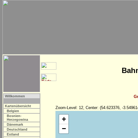
Bahn
Willkommen
Gr
Kartenübersicht
Zoom-Level: 12, Center: (54.623376, -3.54961
Belgien
Bosnien-
+
Herzegowina
Dänemark
−
Deutschland
Estland