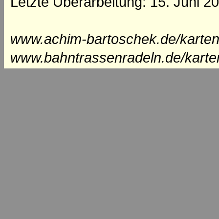
Letzte Überarbeitung: 15. Juni 2
www.achim-bartoschek.de/karten
www.bahntrassenradeln.de/karte