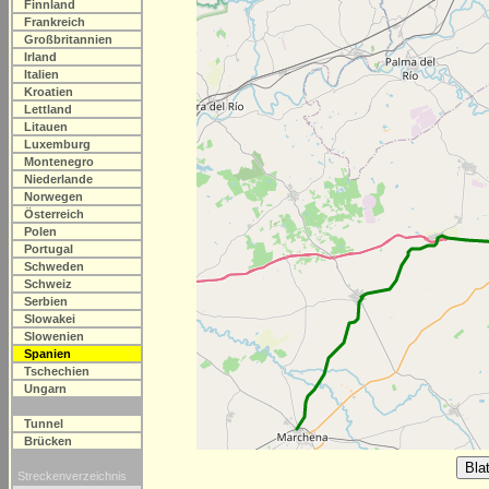
Finnland
Frankreich
Großbritannien
Irland
Italien
Kroatien
Lettland
Litauen
Luxemburg
Montenegro
Niederlande
Norwegen
Österreich
Polen
Portugal
Schweden
Schweiz
Serbien
Slowakei
Slowenien
Spanien
Tschechien
Ungarn
Tunnel
Brücken
Streckenverzeichnis