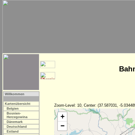
Bahn
Willkommen
Kartenübersicht
Zoom-Level: 10, Center: (37.587031, -5.03448
Belgien
Bosnien-
+
Herzegowina
Dänemark
−
Deutschland
Estland