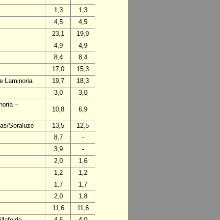
1,3
1,3
4,5
4,5
23,1
19,9
4,9
4,9
8,4
8,4
17,0
15,3
de Laminoria
19,7
18,3
3,0
3,0
noria –
10,8
6,9
mas/Soraluze
13,5
12,5
8,7
-
3,9
-
2,0
1,6
1,2
1,2
1,7
1,7
2,0
1,8
11,6
11,6
llafeide
4,6
4,0