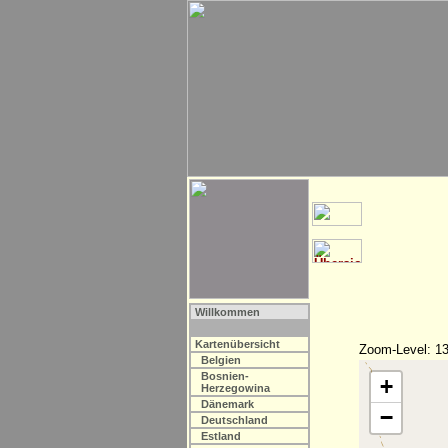
Willkommen
Kartenübersicht
Zoom-Level: 13
Belgien
Bosnien-
+
Herzegowina
Dänemark
−
Deutschland
Estland