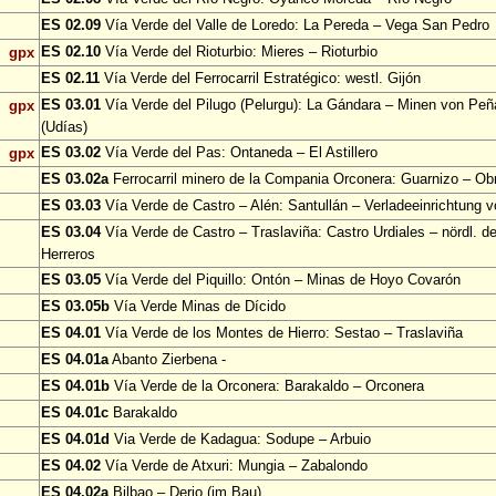
ES 02.09
Vía Verde del Valle de Loredo: La Pereda – Vega San Pedro
ES 02.10
Vía Verde del Rioturbio: Mieres – Rioturbio
gpx
ES 02.11
Vía Verde del Ferrocarril Estratégico: westl. Gijón
ES 03.01
Vía Verde del Pilugo (Pelurgu): La Gándara – Minen von Pe
gpx
(Udías)
ES 03.02
Vía Verde del Pas: Ontaneda – El Astillero
gpx
ES 03.02a
Ferrocarril minero de la Compania Orconera: Guarnizo – Ob
ES 03.03
Vía Verde de Castro – Alén: Santullán – Verladeeinrichtung v
ES 03.04
Vía Verde de Castro – Traslaviña: Castro Urdiales – nördl. d
Herreros
ES 03.05
Vía Verde del Piquillo: Ontón – Minas de Hoyo Covarón
ES 03.05b
Vía Verde Minas de Dícido
ES 04.01
Vía Verde de los Montes de Hierro: Sestao – Traslaviña
ES 04.01a
Abanto Zierbena -
ES 04.01b
Vía Verde de la Orconera: Barakaldo – Orconera
ES 04.01c
Barakaldo
ES 04.01d
Via Verde de Kadagua: Sodupe – Arbuio
ES 04.02
Vía Verde de Atxuri: Mungia – Zabalondo
ES 04.02a
Bilbao – Derio (im Bau)