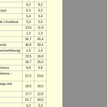
8,2
8,2
Espui
5,3
5,3
5,4
5,4
e L'Avellanet
5,4
5,4
13,6
11,9
1,3
1,3
56,7
45,4
ixols
40,8
30,4
treckenführung)
1,5
1,5
23,5
16,0
26,7
25,0
Tortosa
6,8
6,8
 Serena –
57,5
53,6
anga und
19,5
19,5
17,7
12,0
51,7
50,6
6,2
5,4