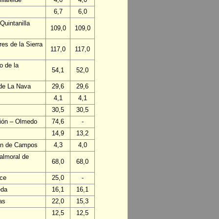
6,7
6,0
Quintanilla
109,0
109,0
es de la Sierra
117,0
117,0
o de la
54,1
52,0
 de La Nava
29,6
29,6
4,1
4,1
30,5
30,5
ción – Olmedo
74,6
-
14,9
13,2
lón de Campos
4,3
4,0
almoral de
68,0
68,0
nce
25,0
-
eda
16,1
16,1
as
22,0
15,3
12,5
12,5