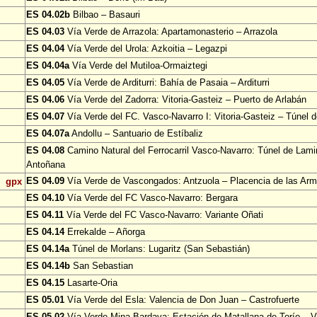
ES 04.02b
Bilbao – Basauri
ES 04.03
Vía Verde de Arrazola: Apartamonasterio – Arrazola
ES 04.04
Vía Verde del Urola: Azkoitia – Legazpi
ES 04.04a
Vía Verde del Mutiloa-Ormaiztegi
ES 04.05
Vía Verde de Arditurri: Bahía de Pasaia – Arditurri
ES 04.06
Vía Verde del Zadorra: Vitoria-Gasteiz – Puerto de Arlabán
ES 04.07
Vía Verde del FC. Vasco-Navarro I: Vitoria-Gasteiz – Túnel 
ES 04.07a
Andollu – Santuario de Estíbaliz
ES 04.08
Camino Natural del Ferrocarril Vasco-Navarro: Túnel de Lami
Antoñana
ES 04.09
Vía Verde de Vascongados: Antzuola – Placencia de las Ar
gpx
ES 04.10
Vía Verde del FC Vasco-Navarro: Bergara
ES 04.11
Vía Verde del FC Vasco-Navarro: Variante Oñati
ES 04.14
Errekalde – Añorga
ES 04.14a
Túnel de Morlans: Lugaritz (San Sebastián)
ES 04.14b
San Sebastian
ES 04.15
Lasarte-Oria
ES 05.01
Vía Verde del Esla: Valencia de Don Juan – Castrofuerte
ES 05.02
Vía Verde Mina Bardaya: Estación de Matallana de Torío – Vi