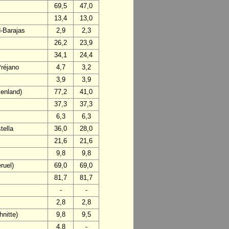
69,5
47,0
13,4
13,0
d-Barajas
2,9
2,3
26,2
23,9
34,1
24,4
Préjano
4,7
3,2
3,9
3,9
enland)
77,2
41,0
37,3
37,3
6,3
6,3
tella
36,0
28,0
21,6
21,6
9,8
9,8
ruel)
69,0
69,0
81,7
81,7
-
-
2,8
2,8
nitte)
9,8
9,5
4,8
-