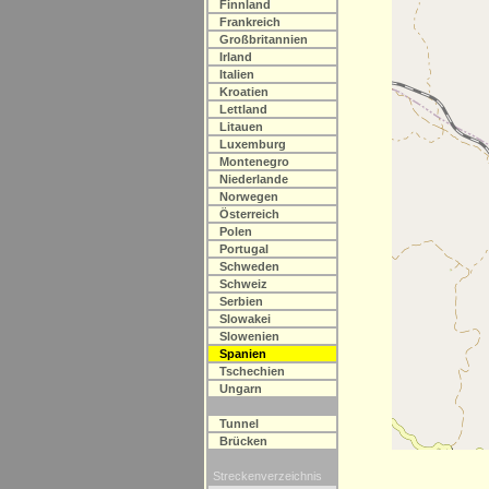
Finnland
Frankreich
Großbritannien
Irland
Italien
Kroatien
Lettland
Litauen
Luxemburg
Montenegro
Niederlande
Norwegen
Österreich
Polen
Portugal
Schweden
Schweiz
Serbien
Slowakei
Slowenien
Spanien
Tschechien
Ungarn
Tunnel
Brücken
Streckenverzeichnis