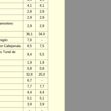
4,1
4,1
2,8
2,8
2,9
2,9
ñamontero
2,9
2,9
36,1
34,0
regón
7,0
-
on Callejamala
8,5
7,5
es Tunel de
8,4
5,5
1,9
1,9
0,8
0,8
32,8
25,0
6,7
-
7,7
7,7
4,4
4,4
5,1
5,1
3,9
3,9
-
-