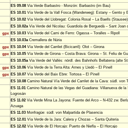
ES 09.08
Via Verde Barbastro - Monzón: Barbastro (im Bau)
ES 10.01
Vía Verde de la Vall Fosca (Wanderweg): Estany – Gento y 
ES 10.02
Vía Verde del Llobregat: Colonia Rosal – La Baells (Stausee)
ES 10.02a
Via Verde del Nicolau: Guardiola de Berguedà – Sant Joan d
ES 10.03
Vía Verde del Cami de Ferro: Ogassa – Toralles – Ripoll
gpx
ES 10.03a
Cremallera de Núria
ES 10.04
Vía Verde del Carrilet (Bicicarril): Olot – Girona
gpx
ES 10.05
Vía Verde de Girona – Costa Brava: Girona – St. Feliu de Gu
gpx
ES 10.05a
Via Verde del Vallès: nördl. des Bahnhofs Bellaterra (alte S
ES 10.06
Vía Verde de la Terra Alta: Arnes y Lledó – El Pinell
gpx
ES 10.07
Vía Verde del Baix Ebre: Tortosa – El Pinell
gpx
ES 10.08
Camino Natural Vía Verde del Carrilet de la Cava: südl. von 
ES 11.01
Camino Natural de las Vegas del Guadiana: Villanueva de la
Logrosán
ES 11.02
Via Verde Mina La Jayona: Fuente del Arco – N-432 zw. Berl
Azuaga
ES 11.03
Monfragüe: südl. von Malpartida de Plasencia
ES 12.01
Vía Verde de la Jara: Calera y Chozas – Santa Quiteria
ES 12.02
Vía Verde de El Horcajo: Puerto de Niefla – El Horcajo