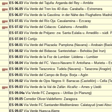
ES 06.03
Vía Verde del Tajuña: Arganda del Rey – Ambite
gpx
ES 06.05
Vía Verde del Tren los 40 días: Carabaña – Estremera
gpx
ES 06.07
Vìa Verde de la Gasolina: in der Nähe des Flughafens Madri
ES 07.01
Vía Verde del Río Oja: Casalarreina – Ezcaray
gpx
ES 07.02
Vía Verde del Cidacos: Calahorra – Arnedillo
gpx
ES 07.03
Vía Verde de Préjano: zw. Santa Eulalia u. Arnedillo – südl. 
ES 07.04
El Cortijo
ES 08.01
Vía Verde del Plazaola: Pamplona (Navarra) – Andoain (Bask
ES 08.02
Vía Verde del Bidasoa: Santesteban – Behobia (bei Irun)
ES 08.03
Vía Verde de la Foz de Lumbier: Liédena – Lumbier
ES 08.04
Vía Verde del FC. Vasco-Navarro II: Antoñana – Murieta – Es
ES 08.05
Vía Verde Tarazonica: Tudela (Navarra) – Tarazona (Aragón)
gpx
ES 09.01
Vía Verde del Campo de Borja: Borja – Agón
ES 09.02
Vía Verde de Ojos Negros II: Barracas (Castellón) – Cella (Te
ES 09.03
Vía Verde de la Val de Zafán: Alcañiz – Arnes y Lledó
gpx
ES 09.04a
Vía Verde FC Zaragoza – Utrillas (in Planung)
ES 09.05
Corredor Oliver-Valdefierro: Zaragoza
ES 09.06
Via Verde FC.Santander-Mediterráneo: Calatayud (zwei Absch
ES 09.07
Vía Verde Huesca-Alerre