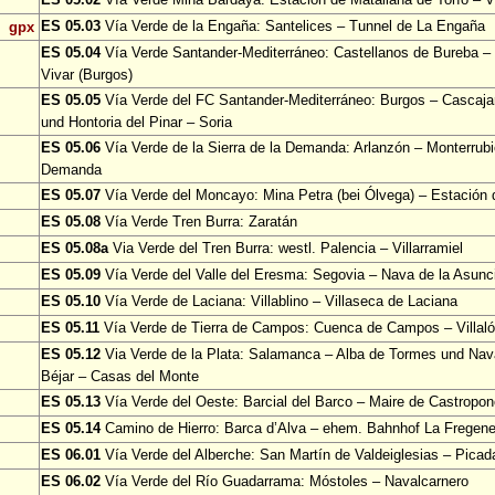
ES 05.03
Vía Verde de la Engaña: Santelices – Tunnel de La Engaña
gpx
ES 05.04
Vía Verde Santander-Mediterráneo: Castellanos de Bureba – 
Vivar (Burgos)
ES 05.05
Vía Verde del FC Santander-Mediterráneo: Burgos – Cascajar
und Hontoria del Pinar – Soria
ES 05.06
Vía Verde de la Sierra de la Demanda: Arlanzón – Monterrubi
Demanda
ES 05.07
Vía Verde del Moncayo: Mina Petra (bei Ólvega) – Estación
ES 05.08
Vía Verde Tren Burra: Zaratán
ES 05.08a
Via Verde del Tren Burra: westl. Palencia – Villarramiel
ES 05.09
Vía Verde del Valle del Eresma: Segovia – Nava de la Asun
ES 05.10
Vía Verde de Laciana: Villablino – Villaseca de Laciana
ES 05.11
Vía Verde de Tierra de Campos: Cuenca de Campos – Villa
ES 05.12
Via Verde de la Plata: Salamanca – Alba de Tormes und Nav
Béjar – Casas del Monte
ES 05.13
Vía Verde del Oeste: Barcial del Barco – Maire de Castropo
ES 05.14
Camino de Hierro: Barca d’Alva – ehem. Bahnhof La Fregen
ES 06.01
Vía Verde del Alberche: San Martín de Valdeiglesias – Picad
ES 06.02
Vía Verde del Río Guadarrama: Móstoles – Navalcarnero