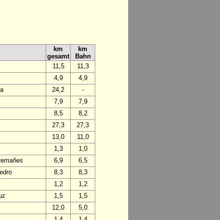
km
km
gesamt
Bahn
11,5
11,3
4,9
4,9
da
24,2
-
7,9
7,9
8,5
8,2
27,3
27,3
13,0
11,0
1,3
1,0
Tremañes
6,9
6,5
edro
8,3
8,3
1,2
1,2
uz
1,5
1,5
12,0
5,0
1,4
1,4