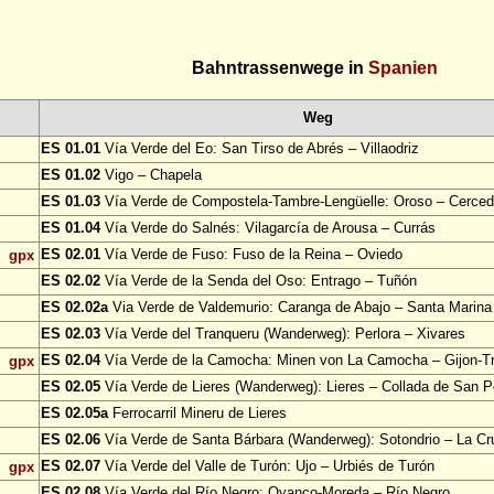
Bahntrassenwege in
Spanien
Weg
ES 01.01
Vía Verde del Eo: San Tirso de Abrés – Villaodriz
ES 01.02
Vigo – Chapela
ES 01.03
Vía Verde de Compostela-Tambre-Lengüelle: Oroso – Cerce
ES 01.04
Vía Verde do Salnés: Vilagarcía de Arousa – Currás
ES 02.01
Vía Verde de Fuso: Fuso de la Reina – Oviedo
gpx
ES 02.02
Vía Verde de la Senda del Oso: Entrago – Tuñón
ES 02.02a
Via Verde de Valdemurio: Caranga de Abajo – Santa Marina
ES 02.03
Vía Verde del Tranqueru (Wanderweg): Perlora – Xivares
ES 02.04
Vía Verde de la Camocha: Minen von La Camocha – Gijon-
gpx
ES 02.05
Vía Verde de Lieres (Wanderweg): Lieres – Collada de San P
ES 02.05a
Ferrocarril Mineru de Lieres
ES 02.06
Vía Verde de Santa Bárbara (Wanderweg): Sotondrio – La Cr
ES 02.07
Vía Verde del Valle de Turón: Ujo – Urbiés de Turón
gpx
ES 02.08
Vía Verde del Río Negro: Oyanco-Moreda – Río Negro