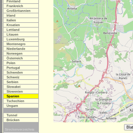
Finnland
Frankreich
Großbritannien
Irland
Italien
Kroatien
Lettland
Litauen
Luxemburg
Montenegro
Niederlande
Norwegen
Österreich
Polen
Portugal
Schweden
Schweiz
Serbien
Slowakei
Slowenien
Spanien
Tschechien
Ungarn
Tunnel
Brücken
Streckenverzeichnis