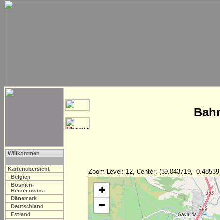
Bahn
Willkommen
Kartenübersicht
Zoom-Level: 12, Center: (39.043719, -0.48539
Belgien
Bosnien-
+
Herzegowina
Dänemark
−
Deutschland
Estland