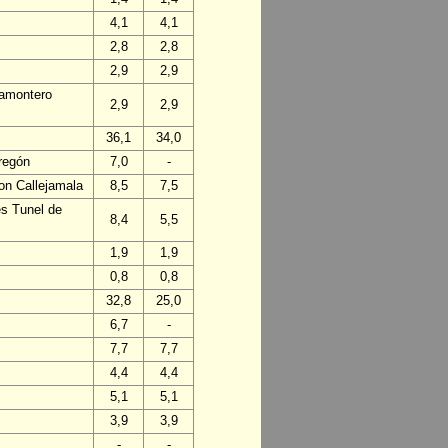
4,1
4,1
2,8
2,8
2,9
2,9
ñamontero
2,9
2,9
36,1
34,0
regón
7,0
-
on Callejamala
8,5
7,5
es Tunel de
8,4
5,5
1,9
1,9
0,8
0,8
32,8
25,0
6,7
-
7,7
7,7
4,4
4,4
5,1
5,1
3,9
3,9
-
-