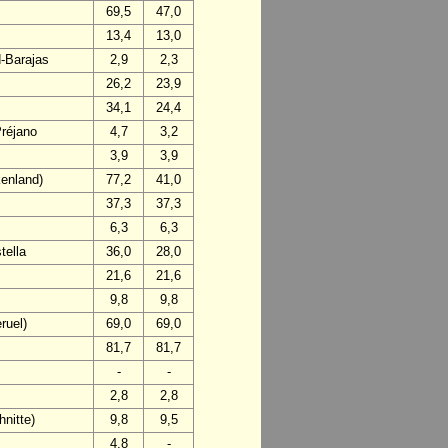
69,5
47,0
13,4
13,0
d-Barajas
2,9
2,3
26,2
23,9
34,1
24,4
Préjano
4,7
3,2
3,9
3,9
enland)
77,2
41,0
37,3
37,3
6,3
6,3
tella
36,0
28,0
21,6
21,6
9,8
9,8
ruel)
69,0
69,0
81,7
81,7
-
-
2,8
2,8
nitte)
9,8
9,5
4,8
-