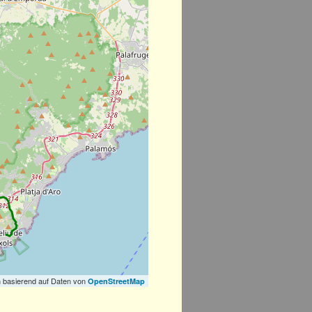
 basierend auf Daten von
OpenStreetMap