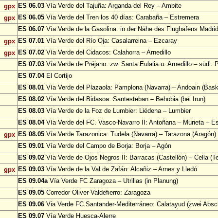
ES 06.03
Vía Verde del Tajuña: Arganda del Rey – Ambite
gpx
ES 06.05
Vía Verde del Tren los 40 días: Carabaña – Estremera
gpx
ES 06.07
Vìa Verde de la Gasolina: in der Nähe des Flughafens Madri
ES 07.01
Vía Verde del Río Oja: Casalarreina – Ezcaray
gpx
ES 07.02
Vía Verde del Cidacos: Calahorra – Arnedillo
gpx
ES 07.03
Vía Verde de Préjano: zw. Santa Eulalia u. Arnedillo – südl. 
ES 07.04
El Cortijo
ES 08.01
Vía Verde del Plazaola: Pamplona (Navarra) – Andoain (Bask
ES 08.02
Vía Verde del Bidasoa: Santesteban – Behobia (bei Irun)
ES 08.03
Vía Verde de la Foz de Lumbier: Liédena – Lumbier
ES 08.04
Vía Verde del FC. Vasco-Navarro II: Antoñana – Murieta – Es
ES 08.05
Vía Verde Tarazonica: Tudela (Navarra) – Tarazona (Aragón)
gpx
ES 09.01
Vía Verde del Campo de Borja: Borja – Agón
ES 09.02
Vía Verde de Ojos Negros II: Barracas (Castellón) – Cella (Te
ES 09.03
Vía Verde de la Val de Zafán: Alcañiz – Arnes y Lledó
gpx
ES 09.04a
Vía Verde FC Zaragoza – Utrillas (in Planung)
ES 09.05
Corredor Oliver-Valdefierro: Zaragoza
ES 09.06
Via Verde FC.Santander-Mediterráneo: Calatayud (zwei Absch
ES 09.07
Vía Verde Huesca-Alerre