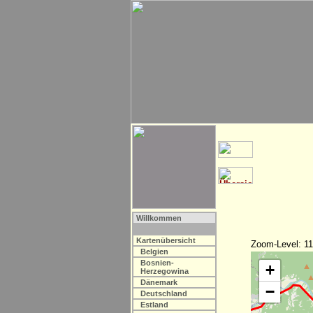
Willkommen
Kartenübersicht
Zoom-Level: 11
Belgien
Bosnien-
+
Herzegowina
Dänemark
−
Deutschland
Estland