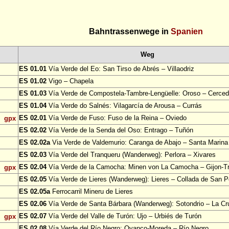
Bahntrassenwege in
Spanien
Weg
ES 01.01
Vía Verde del Eo: San Tirso de Abrés – Villaodriz
ES 01.02
Vigo – Chapela
ES 01.03
Vía Verde de Compostela-Tambre-Lengüelle: Oroso – Cerce
ES 01.04
Vía Verde do Salnés: Vilagarcía de Arousa – Currás
ES 02.01
Vía Verde de Fuso: Fuso de la Reina – Oviedo
gpx
ES 02.02
Vía Verde de la Senda del Oso: Entrago – Tuñón
ES 02.02a
Via Verde de Valdemurio: Caranga de Abajo – Santa Marina
ES 02.03
Vía Verde del Tranqueru (Wanderweg): Perlora – Xivares
ES 02.04
Vía Verde de la Camocha: Minen von La Camocha – Gijon-
gpx
ES 02.05
Vía Verde de Lieres (Wanderweg): Lieres – Collada de San P
ES 02.05a
Ferrocarril Mineru de Lieres
ES 02.06
Vía Verde de Santa Bárbara (Wanderweg): Sotondrio – La Cr
ES 02.07
Vía Verde del Valle de Turón: Ujo – Urbiés de Turón
gpx
ES 02.08
Vía Verde del Río Negro: Oyanco-Moreda – Río Negro