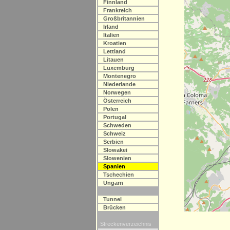
Finnland
Frankreich
Großbritannien
Irland
Italien
Kroatien
Lettland
Litauen
Luxemburg
Montenegro
Niederlande
Norwegen
Österreich
Polen
Portugal
Schweden
Schweiz
Serbien
Slowakei
Slowenien
Spanien
Tschechien
Ungarn
Tunnel
Brücken
Streckenverzeichnis