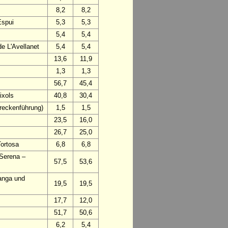
8,2
8,2
Espui
5,3
5,3
5,4
5,4
e L'Avellanet
5,4
5,4
13,6
11,9
1,3
1,3
56,7
45,4
ixols
40,8
30,4
treckenführung)
1,5
1,5
23,5
16,0
26,7
25,0
Tortosa
6,8
6,8
 Serena –
57,5
53,6
anga und
19,5
19,5
17,7
12,0
51,7
50,6
6,2
5,4