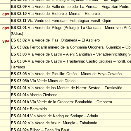
ES 02.09
Vía Verde del Valle de Loredo: La Pereda – Vega San Pedro
ES 02.10
Vía Verde del Rioturbio: Mieres – Rioturbio
gpx
ES 02.11
Vía Verde del Ferrocarril Estratégico: westl. Gijón
ES 03.01
Vía Verde del Pilugo (Pelurgu): La Gándara – Minen von Pe
gpx
(Udías)
ES 03.02
Vía Verde del Pas: Ontaneda – El Astillero
gpx
ES 03.02a
Ferrocarril minero de la Compania Orconera: Guarnizo – Ob
ES 03.03
Vía Verde de Castro – Alén: Santullán – Verladeeinrichtung v
ES 03.04
Vía Verde de Castro – Traslaviña: Castro Urdiales – nördl. d
Herreros
ES 03.05
Vía Verde del Piquillo: Ontón – Minas de Hoyo Covarón
ES 03.05b
Vía Verde Minas de Dícido
ES 04.01
Vía Verde de los Montes de Hierro: Sestao – Traslaviña
ES 04.01a
Abanto Zierbena -
ES 04.01b
Vía Verde de la Orconera: Barakaldo – Orconera
ES 04.01c
Barakaldo
ES 04.01d
Via Verde de Kadagua: Sodupe – Arbuio
ES 04.02
Vía Verde de Atxuri: Mungia – Zabalondo
ES 04.02a
Bilbao – Derio (im Bau)