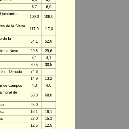
6,7
6,0
Quintanilla
109,0
109,0
es de la Sierra
117,0
117,0
o de la
54,1
52,0
 de La Nava
29,6
29,6
4,1
4,1
30,5
30,5
ción – Olmedo
74,6
-
14,9
13,2
lón de Campos
4,3
4,0
almoral de
68,0
68,0
nce
25,0
-
eda
16,1
16,1
as
22,0
15,3
12,5
12,5