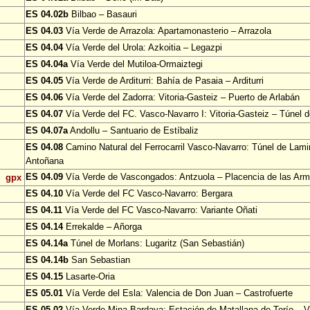
ES 04.02b
Bilbao – Basauri
ES 04.03
Vía Verde de Arrazola: Apartamonasterio – Arrazola
ES 04.04
Vía Verde del Urola: Azkoitia – Legazpi
ES 04.04a
Vía Verde del Mutiloa-Ormaiztegi
ES 04.05
Vía Verde de Arditurri: Bahía de Pasaia – Arditurri
ES 04.06
Vía Verde del Zadorra: Vitoria-Gasteiz – Puerto de Arlabán
ES 04.07
Vía Verde del FC. Vasco-Navarro I: Vitoria-Gasteiz – Túnel 
ES 04.07a
Andollu – Santuario de Estíbaliz
ES 04.08
Camino Natural del Ferrocarril Vasco-Navarro: Túnel de Lami
Antoñana
ES 04.09
Vía Verde de Vascongados: Antzuola – Placencia de las Ar
gpx
ES 04.10
Vía Verde del FC Vasco-Navarro: Bergara
ES 04.11
Vía Verde del FC Vasco-Navarro: Variante Oñati
ES 04.14
Errekalde – Añorga
ES 04.14a
Túnel de Morlans: Lugaritz (San Sebastián)
ES 04.14b
San Sebastian
ES 04.15
Lasarte-Oria
ES 05.01
Vía Verde del Esla: Valencia de Don Juan – Castrofuerte
ES 05.02
Vía Verde Mina Bardaya: Estación de Matallana de Torío – Vi