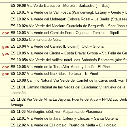
ES 09.08
Via Verde Barbastro - Monzón: Barbastro (im Bau)
ES 10.01
Vía Verde de la Vall Fosca (Wanderweg): Estany – Gento y 
ES 10.02
Vía Verde del Llobregat: Colonia Rosal – La Baells (Stausee)
ES 10.02a
Via Verde del Nicolau: Guardiola de Berguedà – Sant Joan d
ES 10.03
Vía Verde del Cami de Ferro: Ogassa – Toralles – Ripoll
gpx
ES 10.03a
Cremallera de Núria
ES 10.04
Vía Verde del Carrilet (Bicicarril): Olot – Girona
gpx
ES 10.05
Vía Verde de Girona – Costa Brava: Girona – St. Feliu de Gu
gpx
ES 10.05a
Via Verde del Vallès: nördl. des Bahnhofs Bellaterra (alte S
ES 10.06
Vía Verde de la Terra Alta: Arnes y Lledó – El Pinell
gpx
ES 10.07
Vía Verde del Baix Ebre: Tortosa – El Pinell
gpx
ES 10.08
Camino Natural Vía Verde del Carrilet de la Cava: südl. von 
ES 11.01
Camino Natural de las Vegas del Guadiana: Villanueva de la
Logrosán
ES 11.02
Via Verde Mina La Jayona: Fuente del Arco – N-432 zw. Berl
Azuaga
ES 11.03
Monfragüe: südl. von Malpartida de Plasencia
ES 12.01
Vía Verde de la Jara: Calera y Chozas – Santa Quiteria
ES 12.02
Vía Verde de El Horcajo: Puerto de Niefla – El Horcajo