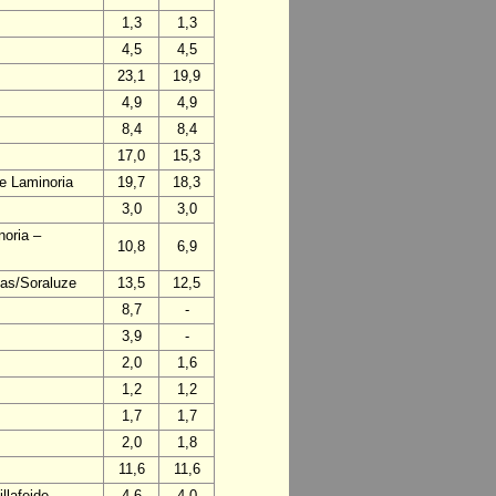
1,3
1,3
4,5
4,5
23,1
19,9
4,9
4,9
8,4
8,4
17,0
15,3
de Laminoria
19,7
18,3
3,0
3,0
noria –
10,8
6,9
mas/Soraluze
13,5
12,5
8,7
-
3,9
-
2,0
1,6
1,2
1,2
1,7
1,7
2,0
1,8
11,6
11,6
llafeide
4,6
4,0