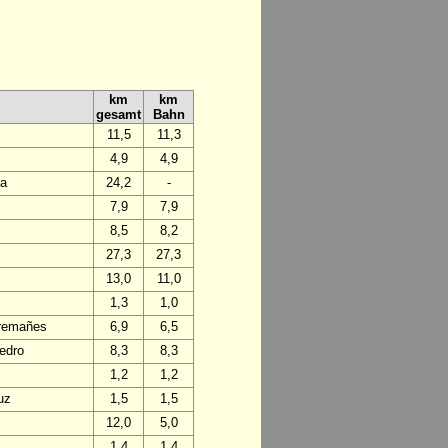
km
km
gesamt
Bahn
11,5
11,3
4,9
4,9
da
24,2
-
7,9
7,9
8,5
8,2
27,3
27,3
13,0
11,0
1,3
1,0
Tremañes
6,9
6,5
edro
8,3
8,3
1,2
1,2
uz
1,5
1,5
12,0
5,0
1,4
1,4