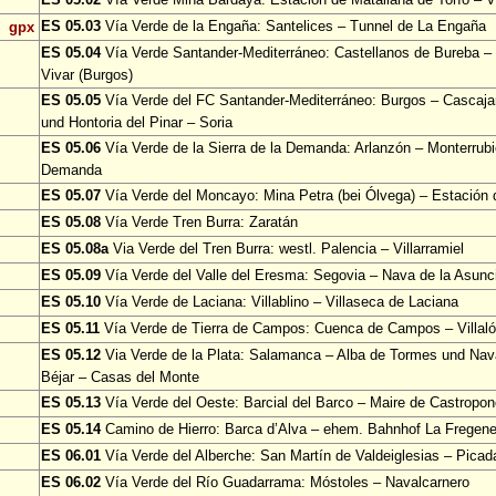
ES 05.03
Vía Verde de la Engaña: Santelices – Tunnel de La Engaña
gpx
ES 05.04
Vía Verde Santander-Mediterráneo: Castellanos de Bureba – 
Vivar (Burgos)
ES 05.05
Vía Verde del FC Santander-Mediterráneo: Burgos – Cascajar
und Hontoria del Pinar – Soria
ES 05.06
Vía Verde de la Sierra de la Demanda: Arlanzón – Monterrubi
Demanda
ES 05.07
Vía Verde del Moncayo: Mina Petra (bei Ólvega) – Estación
ES 05.08
Vía Verde Tren Burra: Zaratán
ES 05.08a
Via Verde del Tren Burra: westl. Palencia – Villarramiel
ES 05.09
Vía Verde del Valle del Eresma: Segovia – Nava de la Asun
ES 05.10
Vía Verde de Laciana: Villablino – Villaseca de Laciana
ES 05.11
Vía Verde de Tierra de Campos: Cuenca de Campos – Villa
ES 05.12
Via Verde de la Plata: Salamanca – Alba de Tormes und Nav
Béjar – Casas del Monte
ES 05.13
Vía Verde del Oeste: Barcial del Barco – Maire de Castropo
ES 05.14
Camino de Hierro: Barca d’Alva – ehem. Bahnhof La Fregen
ES 06.01
Vía Verde del Alberche: San Martín de Valdeiglesias – Picad
ES 06.02
Vía Verde del Río Guadarrama: Móstoles – Navalcarnero