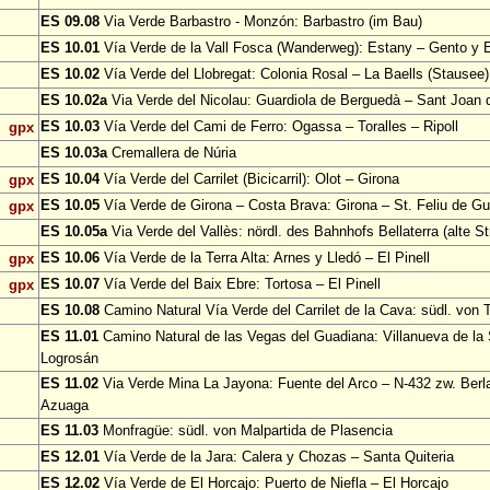
ES 09.08
Via Verde Barbastro - Monzón: Barbastro (im Bau)
ES 10.01
Vía Verde de la Vall Fosca (Wanderweg): Estany – Gento y 
ES 10.02
Vía Verde del Llobregat: Colonia Rosal – La Baells (Stausee)
ES 10.02a
Via Verde del Nicolau: Guardiola de Berguedà – Sant Joan d
ES 10.03
Vía Verde del Cami de Ferro: Ogassa – Toralles – Ripoll
gpx
ES 10.03a
Cremallera de Núria
ES 10.04
Vía Verde del Carrilet (Bicicarril): Olot – Girona
gpx
ES 10.05
Vía Verde de Girona – Costa Brava: Girona – St. Feliu de Gu
gpx
ES 10.05a
Via Verde del Vallès: nördl. des Bahnhofs Bellaterra (alte S
ES 10.06
Vía Verde de la Terra Alta: Arnes y Lledó – El Pinell
gpx
ES 10.07
Vía Verde del Baix Ebre: Tortosa – El Pinell
gpx
ES 10.08
Camino Natural Vía Verde del Carrilet de la Cava: südl. von 
ES 11.01
Camino Natural de las Vegas del Guadiana: Villanueva de la
Logrosán
ES 11.02
Via Verde Mina La Jayona: Fuente del Arco – N-432 zw. Berl
Azuaga
ES 11.03
Monfragüe: südl. von Malpartida de Plasencia
ES 12.01
Vía Verde de la Jara: Calera y Chozas – Santa Quiteria
ES 12.02
Vía Verde de El Horcajo: Puerto de Niefla – El Horcajo