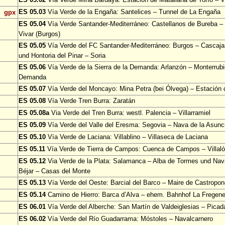
ES 05.03
Vía Verde de la Engaña: Santelices – Tunnel de La Engaña
gpx
ES 05.04
Vía Verde Santander-Mediterráneo: Castellanos de Bureba – 
Vivar (Burgos)
ES 05.05
Vía Verde del FC Santander-Mediterráneo: Burgos – Cascajar
und Hontoria del Pinar – Soria
ES 05.06
Vía Verde de la Sierra de la Demanda: Arlanzón – Monterrubi
Demanda
ES 05.07
Vía Verde del Moncayo: Mina Petra (bei Ólvega) – Estación
ES 05.08
Vía Verde Tren Burra: Zaratán
ES 05.08a
Via Verde del Tren Burra: westl. Palencia – Villarramiel
ES 05.09
Vía Verde del Valle del Eresma: Segovia – Nava de la Asun
ES 05.10
Vía Verde de Laciana: Villablino – Villaseca de Laciana
ES 05.11
Vía Verde de Tierra de Campos: Cuenca de Campos – Villa
ES 05.12
Via Verde de la Plata: Salamanca – Alba de Tormes und Nav
Béjar – Casas del Monte
ES 05.13
Vía Verde del Oeste: Barcial del Barco – Maire de Castropo
ES 05.14
Camino de Hierro: Barca d’Alva – ehem. Bahnhof La Fregen
ES 06.01
Vía Verde del Alberche: San Martín de Valdeiglesias – Picad
ES 06.02
Vía Verde del Río Guadarrama: Móstoles – Navalcarnero