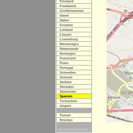
Finnland
Frankreich
Großbritannien
Irland
Italien
Kroatien
Lettland
Litauen
Luxemburg
Montenegro
Niederlande
Norwegen
Österreich
Polen
Portugal
Schweden
Schweiz
Serbien
Slowakei
Slowenien
Spanien
Tschechien
Ungarn
Tunnel
Brücken
Streckenverzeichnis