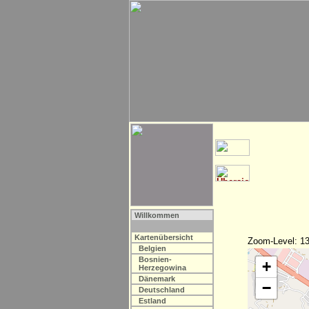
Willkommen
Kartenübersicht
Zoom-Level: 13
Belgien
Bosnien-
+
Herzegowina
Dänemark
−
Deutschland
Estland