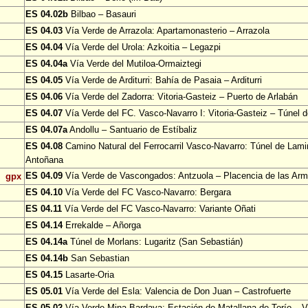
ES 04.02b
Bilbao – Basauri
ES 04.03
Vía Verde de Arrazola: Apartamonasterio – Arrazola
ES 04.04
Vía Verde del Urola: Azkoitia – Legazpi
ES 04.04a
Vía Verde del Mutiloa-Ormaiztegi
ES 04.05
Vía Verde de Arditurri: Bahía de Pasaia – Arditurri
ES 04.06
Vía Verde del Zadorra: Vitoria-Gasteiz – Puerto de Arlabán
ES 04.07
Vía Verde del FC. Vasco-Navarro I: Vitoria-Gasteiz – Túnel 
ES 04.07a
Andollu – Santuario de Estíbaliz
ES 04.08
Camino Natural del Ferrocarril Vasco-Navarro: Túnel de Lami
Antoñana
ES 04.09
Vía Verde de Vascongados: Antzuola – Placencia de las Ar
gpx
ES 04.10
Vía Verde del FC Vasco-Navarro: Bergara
ES 04.11
Vía Verde del FC Vasco-Navarro: Variante Oñati
ES 04.14
Errekalde – Añorga
ES 04.14a
Túnel de Morlans: Lugaritz (San Sebastián)
ES 04.14b
San Sebastian
ES 04.15
Lasarte-Oria
ES 05.01
Vía Verde del Esla: Valencia de Don Juan – Castrofuerte
ES 05.02
Vía Verde Mina Bardaya: Estación de Matallana de Torío – Vi