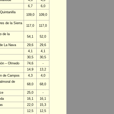
6,7
6,0
Quintanilla
109,0
109,0
es de la Sierra
117,0
117,0
o de la
54,1
52,0
 de La Nava
29,6
29,6
4,1
4,1
30,5
30,5
ción – Olmedo
74,6
-
14,9
13,2
lón de Campos
4,3
4,0
almoral de
68,0
68,0
nce
25,0
-
eda
16,1
16,1
as
22,0
15,3
12,5
12,5