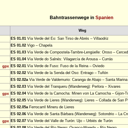
Bahntrassenwege in
Spanien
Weg
ES 01.01
Vía Verde del Eo: San Tirso de Abrés – Villaodriz
ES 01.02
Vigo – Chapela
ES 01.03
Vía Verde de Compostela-Tambre-Lengüelle: Oroso – Cerce
ES 01.04
Vía Verde do Salnés: Vilagarcía de Arousa – Currás
ES 02.01
Vía Verde de Fuso: Fuso de la Reina – Oviedo
gpx
ES 02.02
Vía Verde de la Senda del Oso: Entrago – Tuñón
ES 02.02a
Via Verde de Valdemurio: Caranga de Abajo – Santa Marina
ES 02.03
Vía Verde del Tranqueru (Wanderweg): Perlora – Xivares
ES 02.04
Vía Verde de la Camocha: Minen von La Camocha – Gijon-
gpx
ES 02.05
Vía Verde de Lieres (Wanderweg): Lieres – Collada de San P
ES 02.05a
Ferrocarril Mineru de Lieres
ES 02.06
Vía Verde de Santa Bárbara (Wanderweg): Sotondrio – La Cr
ES 02.07
Vía Verde del Valle de Turón: Ujo – Urbiés de Turón
gpx
ES 02.08
Vía Verde del Río Negro: Oyanco-Moreda – Río Negro