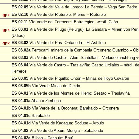
ES 02.09
Vía Verde del Valle de Loredo: La Pereda – Vega San Pedro
ES 02.10
Vía Verde del Rioturbio: Mieres – Rioturbio
gpx
ES 02.11
Vía Verde del Ferrocarril Estratégico: westl. Gijón
ES 03.01
Vía Verde del Pilugo (Pelurgu): La Gándara – Minen von Pe
gpx
(Udías)
ES 03.02
Vía Verde del Pas: Ontaneda – El Astillero
gpx
ES 03.02a
Ferrocarril minero de la Compania Orconera: Guarnizo – Ob
ES 03.03
Vía Verde de Castro – Alén: Santullán – Verladeeinrichtung v
ES 03.04
Vía Verde de Castro – Traslaviña: Castro Urdiales – nördl. d
Herreros
ES 03.05
Vía Verde del Piquillo: Ontón – Minas de Hoyo Covarón
ES 03.05b
Vía Verde Minas de Dícido
ES 04.01
Vía Verde de los Montes de Hierro: Sestao – Traslaviña
ES 04.01a
Abanto Zierbena -
ES 04.01b
Vía Verde de la Orconera: Barakaldo – Orconera
ES 04.01c
Barakaldo
ES 04.01d
Via Verde de Kadagua: Sodupe – Arbuio
ES 04.02
Vía Verde de Atxuri: Mungia – Zabalondo
ES 04.02a
Bilbao – Derio (im Bau)