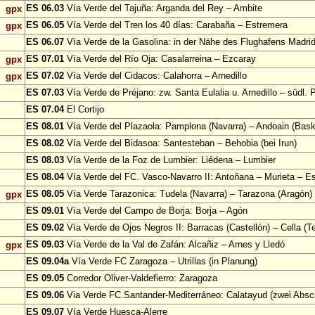
ES 06.03
Vía Verde del Tajuña: Arganda del Rey – Ambite
gpx
ES 06.05
Vía Verde del Tren los 40 días: Carabaña – Estremera
gpx
ES 06.07
Vìa Verde de la Gasolina: in der Nähe des Flughafens Madri
ES 07.01
Vía Verde del Río Oja: Casalarreina – Ezcaray
gpx
ES 07.02
Vía Verde del Cidacos: Calahorra – Arnedillo
gpx
ES 07.03
Vía Verde de Préjano: zw. Santa Eulalia u. Arnedillo – südl. 
ES 07.04
El Cortijo
ES 08.01
Vía Verde del Plazaola: Pamplona (Navarra) – Andoain (Bask
ES 08.02
Vía Verde del Bidasoa: Santesteban – Behobia (bei Irun)
ES 08.03
Vía Verde de la Foz de Lumbier: Liédena – Lumbier
ES 08.04
Vía Verde del FC. Vasco-Navarro II: Antoñana – Murieta – Es
ES 08.05
Vía Verde Tarazonica: Tudela (Navarra) – Tarazona (Aragón)
gpx
ES 09.01
Vía Verde del Campo de Borja: Borja – Agón
ES 09.02
Vía Verde de Ojos Negros II: Barracas (Castellón) – Cella (Te
ES 09.03
Vía Verde de la Val de Zafán: Alcañiz – Arnes y Lledó
gpx
ES 09.04a
Vía Verde FC Zaragoza – Utrillas (in Planung)
ES 09.05
Corredor Oliver-Valdefierro: Zaragoza
ES 09.06
Via Verde FC.Santander-Mediterráneo: Calatayud (zwei Absch
ES 09.07
Vía Verde Huesca-Alerre