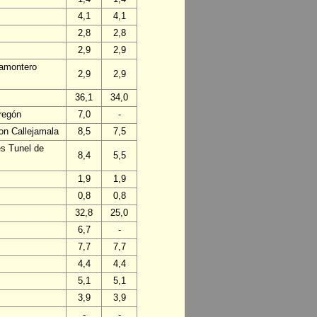
4,1
4,1
2,8
2,8
2,9
2,9
ñamontero
2,9
2,9
36,1
34,0
regón
7,0
-
on Callejamala
8,5
7,5
es Tunel de
8,4
5,5
1,9
1,9
0,8
0,8
32,8
25,0
6,7
-
7,7
7,7
4,4
4,4
5,1
5,1
3,9
3,9
-
-