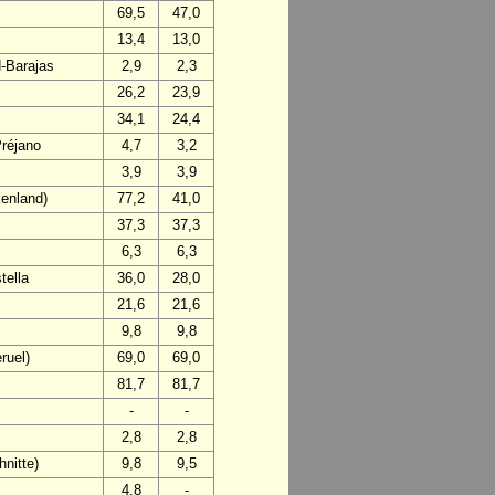
69,5
47,0
13,4
13,0
d-Barajas
2,9
2,3
26,2
23,9
34,1
24,4
Préjano
4,7
3,2
3,9
3,9
enland)
77,2
41,0
37,3
37,3
6,3
6,3
tella
36,0
28,0
21,6
21,6
9,8
9,8
ruel)
69,0
69,0
81,7
81,7
-
-
2,8
2,8
nitte)
9,8
9,5
4,8
-