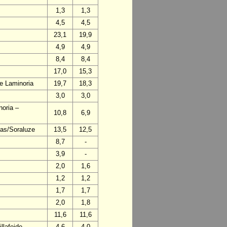
1,3
1,3
4,5
4,5
23,1
19,9
4,9
4,9
8,4
8,4
17,0
15,3
de Laminoria
19,7
18,3
3,0
3,0
noria –
10,8
6,9
mas/Soraluze
13,5
12,5
8,7
-
3,9
-
2,0
1,6
1,2
1,2
1,7
1,7
2,0
1,8
11,6
11,6
llafeide
4,6
4,0