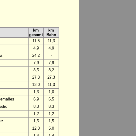
km
km
gesamt
Bahn
11,5
11,3
4,9
4,9
da
24,2
-
7,9
7,9
8,5
8,2
27,3
27,3
13,0
11,0
1,3
1,0
Tremañes
6,9
6,5
edro
8,3
8,3
1,2
1,2
uz
1,5
1,5
12,0
5,0
1,4
1,4