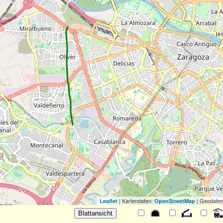
| Kartendaten:
| Geodaten
Leaflet
OpenStreetMap