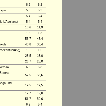
8,2
8,2
Espui
5,3
5,3
5,4
5,4
e L'Avellanet
5,4
5,4
13,6
11,9
1,3
1,3
56,7
45,4
ixols
40,8
30,4
treckenführung)
1,5
1,5
23,5
16,0
26,7
25,0
Tortosa
6,8
6,8
 Serena –
57,5
53,6
anga und
19,5
19,5
17,7
12,0
51,7
50,6
6,2
5,4