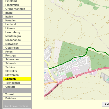
Finnland
Frankreich
Großbritannien
Irland
Italien
Kroatien
Lettland
Litauen
Luxemburg
Montenegro
Niederlande
Norwegen
Österreich
Polen
Portugal
Schweden
Schweiz
Serbien
Slowakei
Slowenien
Spanien
Tschechien
Ungarn
Tunnel
Brücken
Streckenverzeichnis