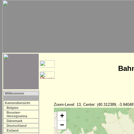
Bahn
Willkommen
Kartenübersicht
Zoom-Level: 13, Center: (40.312389, -3.94048
Belgien
Bosnien-
+
Herzegowina
Dänemark
−
Deutschland
Estland