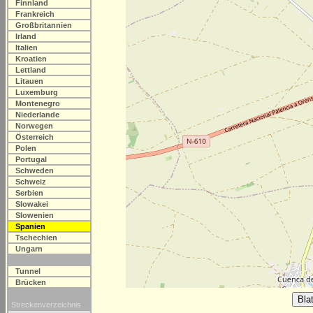
Finnland
Frankreich
Großbritannien
Irland
Italien
Kroatien
Lettland
Litauen
Luxemburg
Montenegro
Niederlande
Norwegen
Österreich
Polen
Portugal
Schweden
Schweiz
Serbien
Slowakei
Slowenien
Spanien
Tschechien
Ungarn
Tunnel
Brücken
Streckenverzeichnis