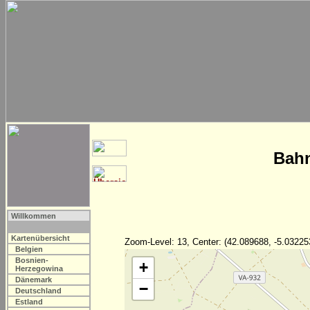
Bahn
Willkommen
Kartenübersicht
Zoom-Level: 13, Center: (42.089688, -5.03225
Belgien
Bosnien-
+
Herzegowina
Dänemark
−
Deutschland
Estland