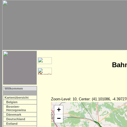
Bahn
Willkommen
Kartenübersicht
Zoom-Level: 10, Center: (41.101086, -4.39727
Belgien
Bosnien-
+
Herzegowina
Dänemark
−
Deutschland
Estland