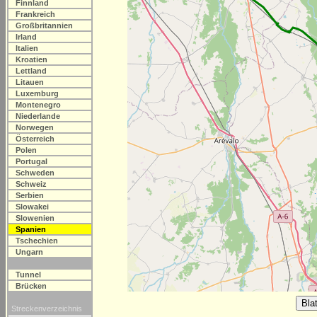
Finnland
Frankreich
Großbritannien
Irland
Italien
Kroatien
Lettland
Litauen
Luxemburg
Montenegro
Niederlande
Norwegen
Österreich
Polen
Portugal
Schweden
Schweiz
Serbien
Slowakei
Slowenien
Spanien
Tschechien
Ungarn
Tunnel
Brücken
Streckenverzeichnis