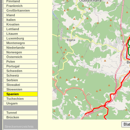
Finnland
Frankreich
Großbritannien
Irland
Italien
Kroatien
Lettland
Litauen
Luxemburg
Montenegro
Niederlande
Norwegen
Österreich
Polen
Portugal
Schweden
Schweiz
Serbien
Slowakei
Slowenien
Spanien
Tschechien
Ungarn
Tunnel
Brücken
Streckenverzeichnis