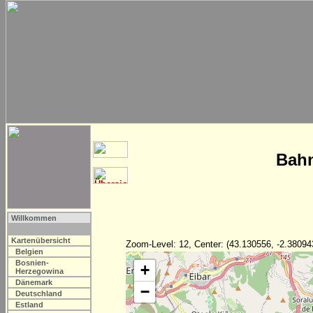
Bahn
Willkommen
Kartenübersicht
Zoom-Level: 12, Center: (43.130556, -2.38094
Belgien
Bosnien-
+
Herzegowina
Dänemark
−
Deutschland
Estland