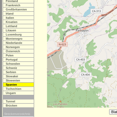
Finnland
Frankreich
Großbritannien
Irland
Italien
Kroatien
Lettland
Litauen
Luxemburg
Montenegro
Niederlande
Norwegen
Österreich
Polen
Portugal
Schweden
Schweiz
Serbien
Slowakei
Slowenien
Spanien
Tschechien
Ungarn
Tunnel
Brücken
Streckenverzeichnis