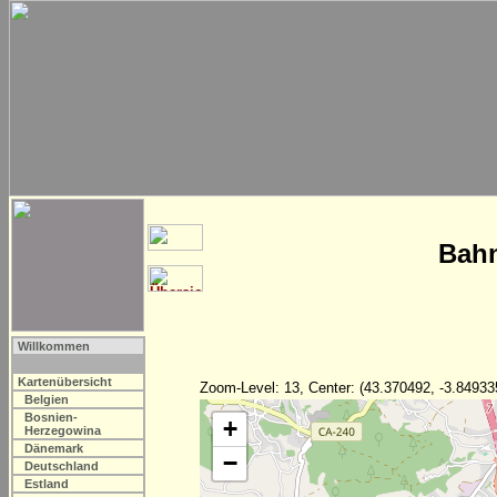
Bahn
Willkommen
Kartenübersicht
Zoom-Level: 13, Center: (43.370492, -3.84933
Belgien
Bosnien-
+
Herzegowina
Dänemark
−
Deutschland
Estland