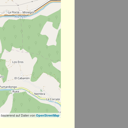
 basierend auf Daten von
OpenStreetMap