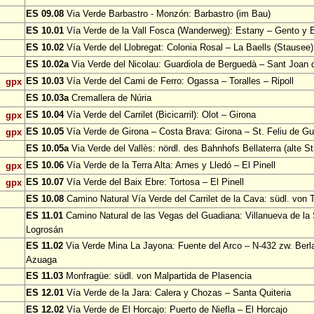
ES 09.08
Via Verde Barbastro - Monzón: Barbastro (im Bau)
ES 10.01
Vía Verde de la Vall Fosca (Wanderweg): Estany – Gento y 
ES 10.02
Vía Verde del Llobregat: Colonia Rosal – La Baells (Stausee)
ES 10.02a
Via Verde del Nicolau: Guardiola de Berguedà – Sant Joan d
ES 10.03
Vía Verde del Cami de Ferro: Ogassa – Toralles – Ripoll
gpx
ES 10.03a
Cremallera de Núria
ES 10.04
Vía Verde del Carrilet (Bicicarril): Olot – Girona
gpx
ES 10.05
Vía Verde de Girona – Costa Brava: Girona – St. Feliu de Gu
gpx
ES 10.05a
Via Verde del Vallès: nördl. des Bahnhofs Bellaterra (alte S
ES 10.06
Vía Verde de la Terra Alta: Arnes y Lledó – El Pinell
gpx
ES 10.07
Vía Verde del Baix Ebre: Tortosa – El Pinell
gpx
ES 10.08
Camino Natural Vía Verde del Carrilet de la Cava: südl. von 
ES 11.01
Camino Natural de las Vegas del Guadiana: Villanueva de la
Logrosán
ES 11.02
Via Verde Mina La Jayona: Fuente del Arco – N-432 zw. Berl
Azuaga
ES 11.03
Monfragüe: südl. von Malpartida de Plasencia
ES 12.01
Vía Verde de la Jara: Calera y Chozas – Santa Quiteria
ES 12.02
Vía Verde de El Horcajo: Puerto de Niefla – El Horcajo