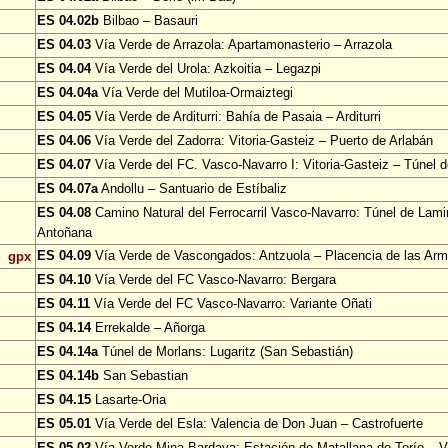
ES 04.02b
Bilbao – Basauri
ES 04.03
Vía Verde de Arrazola: Apartamonasterio – Arrazola
ES 04.04
Vía Verde del Urola: Azkoitia – Legazpi
ES 04.04a
Vía Verde del Mutiloa-Ormaiztegi
ES 04.05
Vía Verde de Arditurri: Bahía de Pasaia – Arditurri
ES 04.06
Vía Verde del Zadorra: Vitoria-Gasteiz – Puerto de Arlabán
ES 04.07
Vía Verde del FC. Vasco-Navarro I: Vitoria-Gasteiz – Túnel 
ES 04.07a
Andollu – Santuario de Estíbaliz
ES 04.08
Camino Natural del Ferrocarril Vasco-Navarro: Túnel de Lami
Antoñana
ES 04.09
Vía Verde de Vascongados: Antzuola – Placencia de las Ar
gpx
ES 04.10
Vía Verde del FC Vasco-Navarro: Bergara
ES 04.11
Vía Verde del FC Vasco-Navarro: Variante Oñati
ES 04.14
Errekalde – Añorga
ES 04.14a
Túnel de Morlans: Lugaritz (San Sebastián)
ES 04.14b
San Sebastian
ES 04.15
Lasarte-Oria
ES 05.01
Vía Verde del Esla: Valencia de Don Juan – Castrofuerte
ES 05.02
Vía Verde Mina Bardaya: Estación de Matallana de Torío – Vi