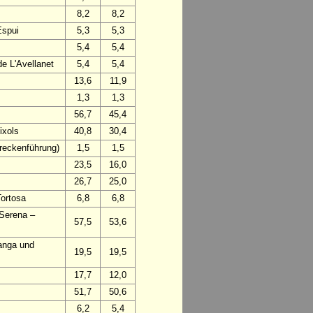
8,2
8,2
Espui
5,3
5,3
5,4
5,4
e L'Avellanet
5,4
5,4
13,6
11,9
1,3
1,3
56,7
45,4
ixols
40,8
30,4
treckenführung)
1,5
1,5
23,5
16,0
26,7
25,0
Tortosa
6,8
6,8
 Serena –
57,5
53,6
anga und
19,5
19,5
17,7
12,0
51,7
50,6
6,2
5,4