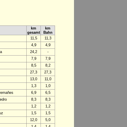
km
km
gesamt
Bahn
11,5
11,3
4,9
4,9
da
24,2
-
7,9
7,9
8,5
8,2
27,3
27,3
13,0
11,0
1,3
1,0
Tremañes
6,9
6,5
edro
8,3
8,3
1,2
1,2
uz
1,5
1,5
12,0
5,0
1,4
1,4