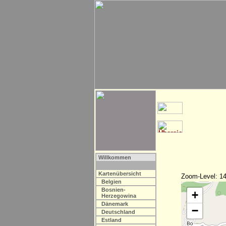
Willkommen
Kartenübersicht
Zoom-Level: 14
Belgien
Bosnien-
+
Herzegowina
Dänemark
−
Deutschland
Estland