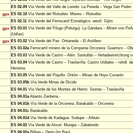
ES 02.09
Vía Verde del Valle de Loredo: La Pereda – Vega San Pedro
ES 02.10
Vía Verde del Rioturbio: Mieres – Rioturbio
gpx
ES 02.11
Vía Verde del Ferrocarril Estratégico: westl. Gijón
ES 03.01
Vía Verde del Pilugo (Pelurgu): La Gándara – Minen von Pe
gpx
(Udías)
ES 03.02
Vía Verde del Pas: Ontaneda – El Astillero
gpx
ES 03.02a
Ferrocarril minero de la Compania Orconera: Guarnizo – Ob
ES 03.03
Vía Verde de Castro – Alén: Santullán – Verladeeinrichtung v
ES 03.04
Vía Verde de Castro – Traslaviña: Castro Urdiales – nördl. d
Herreros
ES 03.05
Vía Verde del Piquillo: Ontón – Minas de Hoyo Covarón
ES 03.05b
Vía Verde Minas de Dícido
ES 04.01
Vía Verde de los Montes de Hierro: Sestao – Traslaviña
ES 04.01a
Abanto Zierbena -
ES 04.01b
Vía Verde de la Orconera: Barakaldo – Orconera
ES 04.01c
Barakaldo
ES 04.01d
Via Verde de Kadagua: Sodupe – Arbuio
ES 04.02
Vía Verde de Atxuri: Mungia – Zabalondo
ES 04.02a
Bilbao – Derio (im Bau)