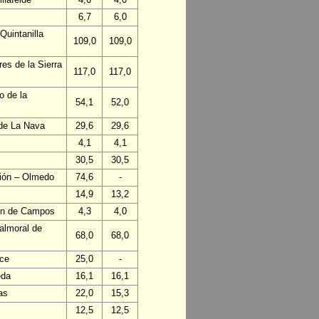
6,7
6,0
Quintanilla
109,0
109,0
es de la Sierra
117,0
117,0
o de la
54,1
52,0
 de La Nava
29,6
29,6
4,1
4,1
30,5
30,5
ción – Olmedo
74,6
-
14,9
13,2
lón de Campos
4,3
4,0
almoral de
68,0
68,0
nce
25,0
-
eda
16,1
16,1
as
22,0
15,3
12,5
12,5