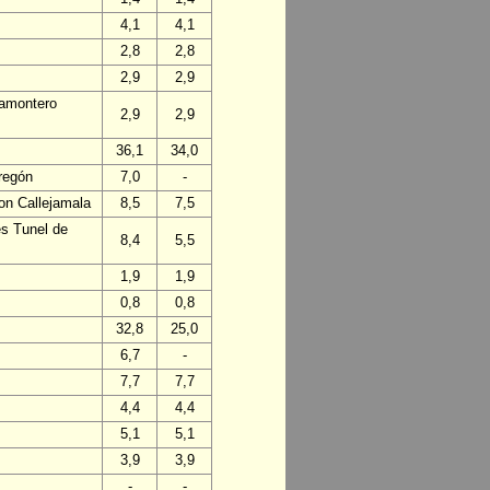
4,1
4,1
2,8
2,8
2,9
2,9
ñamontero
2,9
2,9
36,1
34,0
regón
7,0
-
on Callejamala
8,5
7,5
es Tunel de
8,4
5,5
1,9
1,9
0,8
0,8
32,8
25,0
6,7
-
7,7
7,7
4,4
4,4
5,1
5,1
3,9
3,9
-
-