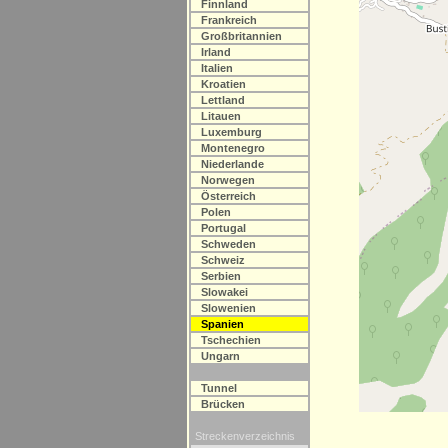
Finnland
Frankreich
Großbritannien
Irland
Italien
Kroatien
Lettland
Litauen
Luxemburg
Montenegro
Niederlande
Norwegen
Österreich
Polen
Portugal
Schweden
Schweiz
Serbien
Slowakei
Slowenien
Spanien
Tschechien
Ungarn
Tunnel
Brücken
Streckenverzeichnis