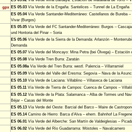
ES 05.03
Vía Verde de la Engaña: Santelices – Tunnel de La Engaña
gpx
ES 05.04
Vía Verde Santander-Mediterráneo: Castellanos de Bureba – 
Vivar (Burgos)
ES 05.05
Vía Verde del FC Santander-Mediterráneo: Burgos – Cascajar
und Hontoria del Pinar – Soria
ES 05.06
Vía Verde de la Sierra de la Demanda: Arlanzón – Monterrubi
Demanda
ES 05.07
Vía Verde del Moncayo: Mina Petra (bei Ólvega) – Estación
ES 05.08
Vía Verde Tren Burra: Zaratán
ES 05.08a
Via Verde del Tren Burra: westl. Palencia – Villarramiel
ES 05.09
Vía Verde del Valle del Eresma: Segovia – Nava de la Asun
ES 05.10
Vía Verde de Laciana: Villablino – Villaseca de Laciana
ES 05.11
Vía Verde de Tierra de Campos: Cuenca de Campos – Villa
ES 05.12
Via Verde de la Plata: Salamanca – Alba de Tormes und Nav
Béjar – Casas del Monte
ES 05.13
Vía Verde del Oeste: Barcial del Barco – Maire de Castropo
ES 05.14
Camino de Hierro: Barca d’Alva – ehem. Bahnhof La Fregen
ES 06.01
Vía Verde del Alberche: San Martín de Valdeiglesias – Picad
ES 06.02
Vía Verde del Río Guadarrama: Móstoles – Navalcarnero