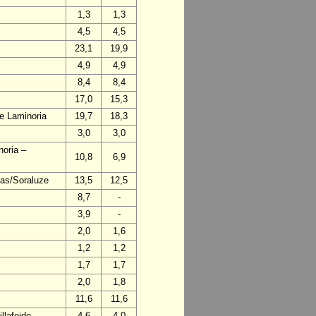
1,3
1,3
4,5
4,5
23,1
19,9
4,9
4,9
8,4
8,4
17,0
15,3
de Laminoria
19,7
18,3
3,0
3,0
noria –
10,8
6,9
mas/Soraluze
13,5
12,5
8,7
-
3,9
-
2,0
1,6
1,2
1,2
1,7
1,7
2,0
1,8
11,6
11,6
llafeide
4,6
4,0