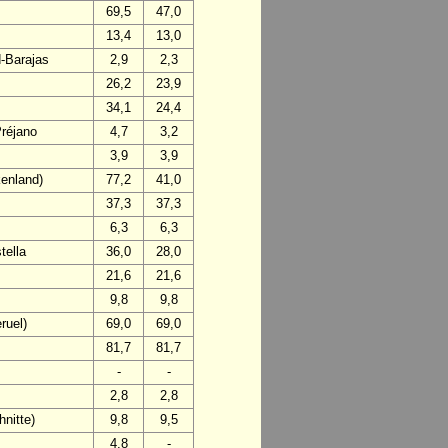
69,5
47,0
13,4
13,0
d-Barajas
2,9
2,3
26,2
23,9
34,1
24,4
Préjano
4,7
3,2
3,9
3,9
enland)
77,2
41,0
37,3
37,3
6,3
6,3
tella
36,0
28,0
21,6
21,6
9,8
9,8
ruel)
69,0
69,0
81,7
81,7
-
-
2,8
2,8
nitte)
9,8
9,5
4,8
-