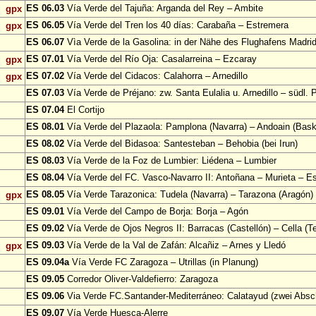
ES 06.03
Vía Verde del Tajuña: Arganda del Rey – Ambite
gpx
ES 06.05
Vía Verde del Tren los 40 días: Carabaña – Estremera
gpx
ES 06.07
Vìa Verde de la Gasolina: in der Nähe des Flughafens Madri
ES 07.01
Vía Verde del Río Oja: Casalarreina – Ezcaray
gpx
ES 07.02
Vía Verde del Cidacos: Calahorra – Arnedillo
gpx
ES 07.03
Vía Verde de Préjano: zw. Santa Eulalia u. Arnedillo – südl. 
ES 07.04
El Cortijo
ES 08.01
Vía Verde del Plazaola: Pamplona (Navarra) – Andoain (Bask
ES 08.02
Vía Verde del Bidasoa: Santesteban – Behobia (bei Irun)
ES 08.03
Vía Verde de la Foz de Lumbier: Liédena – Lumbier
ES 08.04
Vía Verde del FC. Vasco-Navarro II: Antoñana – Murieta – Es
ES 08.05
Vía Verde Tarazonica: Tudela (Navarra) – Tarazona (Aragón)
gpx
ES 09.01
Vía Verde del Campo de Borja: Borja – Agón
ES 09.02
Vía Verde de Ojos Negros II: Barracas (Castellón) – Cella (Te
ES 09.03
Vía Verde de la Val de Zafán: Alcañiz – Arnes y Lledó
gpx
ES 09.04a
Vía Verde FC Zaragoza – Utrillas (in Planung)
ES 09.05
Corredor Oliver-Valdefierro: Zaragoza
ES 09.06
Via Verde FC.Santander-Mediterráneo: Calatayud (zwei Absch
ES 09.07
Vía Verde Huesca-Alerre