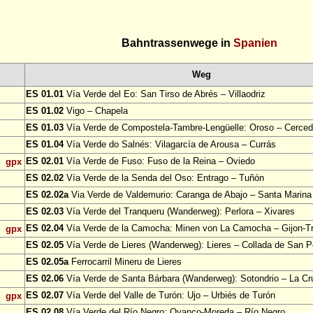
Bahntrassenwege in
Spanien
Weg
ES 01.01
Vía Verde del Eo: San Tirso de Abrés – Villaodriz
ES 01.02
Vigo – Chapela
ES 01.03
Vía Verde de Compostela-Tambre-Lengüelle: Oroso – Cerce
ES 01.04
Vía Verde do Salnés: Vilagarcía de Arousa – Currás
ES 02.01
Vía Verde de Fuso: Fuso de la Reina – Oviedo
gpx
ES 02.02
Vía Verde de la Senda del Oso: Entrago – Tuñón
ES 02.02a
Via Verde de Valdemurio: Caranga de Abajo – Santa Marina
ES 02.03
Vía Verde del Tranqueru (Wanderweg): Perlora – Xivares
ES 02.04
Vía Verde de la Camocha: Minen von La Camocha – Gijon-
gpx
ES 02.05
Vía Verde de Lieres (Wanderweg): Lieres – Collada de San P
ES 02.05a
Ferrocarril Mineru de Lieres
ES 02.06
Vía Verde de Santa Bárbara (Wanderweg): Sotondrio – La Cr
ES 02.07
Vía Verde del Valle de Turón: Ujo – Urbiés de Turón
gpx
ES 02.08
Vía Verde del Río Negro: Oyanco-Moreda – Río Negro