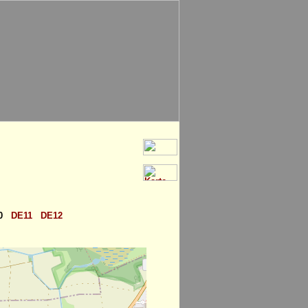
0
DE11
DE12