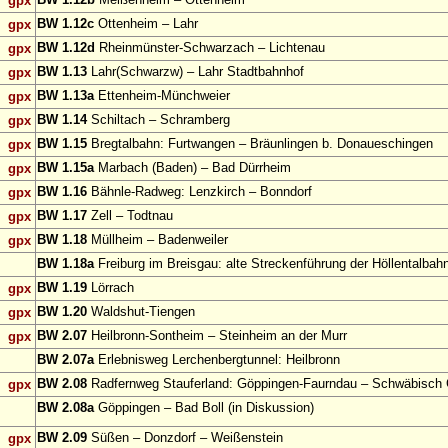
gpx
BW 1.12c
Ottenheim – Lahr
gpx
BW 1.12d
Rheinmünster-Schwarzach – Lichtenau
gpx
BW 1.13
Lahr(Schwarzw) – Lahr Stadtbahnhof
gpx
BW 1.13a
Ettenheim-Münchweier
gpx
BW 1.14
Schiltach – Schramberg
gpx
BW 1.15
Bregtalbahn: Furtwangen – Bräunlingen b. Donaueschingen
gpx
BW 1.15a
Marbach (Baden) – Bad Dürrheim
gpx
BW 1.16
Bähnle-Radweg: Lenzkirch – Bonndorf
gpx
BW 1.17
Zell – Todtnau
gpx
BW 1.18
Müllheim – Badenweiler
gpx
BW 1.18a
Freiburg im Breisgau: alte Streckenführung der Höllentalbah
BW 1.19
Lörrach
gpx
BW 1.20
Waldshut-Tiengen
gpx
BW 2.07
Heilbronn-Sontheim – Steinheim an der Murr
gpx
BW 2.07a
Erlebnisweg Lerchenbergtunnel: Heilbronn
BW 2.08
Radfernweg Stauferland: Göppingen-Faurndau – Schwäbisc
gpx
BW 2.08a
Göppingen – Bad Boll (in Diskussion)
BW 2.09
Süßen – Donzdorf – Weißenstein
gpx