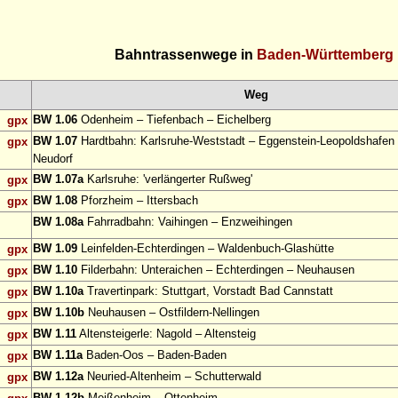
Bahntrassenwege in
Baden-Württemberg
Weg
BW 1.06
Odenheim – Tiefenbach – Eichelberg
gpx
BW 1.07
Hardtbahn: Karlsruhe-Weststadt – Eggenstein-Leopoldshafen
gpx
Neudorf
BW 1.07a
Karlsruhe: 'verlängerter Rußweg'
gpx
BW 1.08
Pforzheim – Ittersbach
gpx
BW 1.08a
Fahrradbahn: Vaihingen – Enzweihingen
BW 1.09
Leinfelden-Echterdingen – Waldenbuch-Glashütte
gpx
BW 1.10
Filderbahn: Unteraichen – Echterdingen – Neuhausen
gpx
BW 1.10a
Travertinpark: Stuttgart, Vorstadt Bad Cannstatt
gpx
BW 1.10b
Neuhausen – Ostfildern-Nellingen
gpx
BW 1.11
Altensteigerle: Nagold – Altensteig
gpx
BW 1.11a
Baden-Oos – Baden-Baden
gpx
BW 1.12a
Neuried-Altenheim – Schutterwald
gpx
BW 1.12b
Meißenheim – Ottenheim