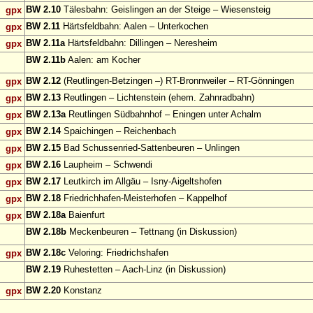
BW 2.10
Tälesbahn: Geislingen an der Steige – Wiesensteig
gpx
BW 2.11
Härtsfeldbahn: Aalen – Unterkochen
gpx
BW 2.11a
Härtsfeldbahn: Dillingen – Neresheim
gpx
BW 2.11b
Aalen: am Kocher
BW 2.12
(Reutlingen-Betzingen –) RT-Bronnweiler – RT-Gönningen
gpx
BW 2.13
Reutlingen – Lichtenstein (ehem. Zahnradbahn)
gpx
BW 2.13a
Reutlingen Südbahnhof – Eningen unter Achalm
gpx
BW 2.14
Spaichingen – Reichenbach
gpx
BW 2.15
Bad Schussenried-Sattenbeuren – Unlingen
gpx
BW 2.16
Laupheim – Schwendi
gpx
BW 2.17
Leutkirch im Allgäu – Isny-Aigeltshofen
gpx
BW 2.18
Friedrichhafen-Meisterhofen – Kappelhof
gpx
BW 2.18a
Baienfurt
gpx
BW 2.18b
Meckenbeuren – Tettnang (in Diskussion)
BW 2.18c
Veloring: Friedrichshafen
gpx
BW 2.19
Ruhestetten – Aach-Linz (in Diskussion)
BW 2.20
Konstanz
gpx