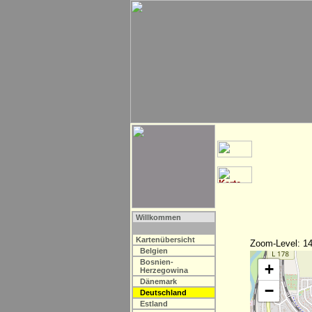
Willkommen
Kartenübersicht
Zoom-Level: 14
Belgien
Bosnien-
+
Herzegowina
Dänemark
−
Deutschland
Estland