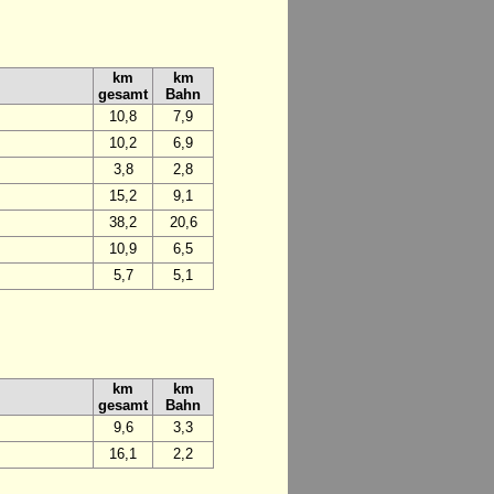
km
km
gesamt
Bahn
10,8
7,9
10,2
6,9
3,8
2,8
15,2
9,1
38,2
20,6
10,9
6,5
5,7
5,1
km
km
gesamt
Bahn
9,6
3,3
16,1
2,2