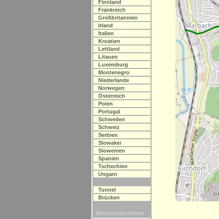
Finnland
Frankreich
Großbritannien
Irland
Italien
Kroatien
Lettland
Litauen
Luxemburg
Montenegro
Niederlande
Norwegen
Österreich
Polen
Portugal
Schweden
Schweiz
Serbien
Slowakei
Slowenien
Spanien
Tschechien
Ungarn
Tunnel
Brücken
Streckenverzeichnis