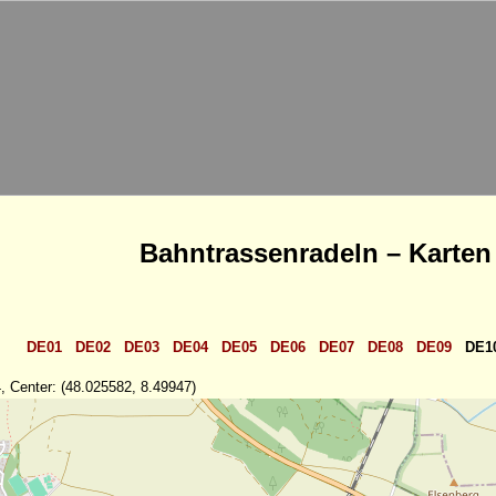
Bahntrassenradeln – Karten
DE01
DE02
DE03
DE04
DE05
DE06
DE07
DE08
DE09
DE1
, Center: (48.025582, 8.49947)