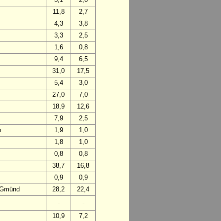
11,8
2,7
4,3
3,8
3,3
2,5
1,6
0,8
9,4
6,5
31,0
17,5
5,4
3,0
27,0
7,0
18,9
12,6
7,9
2,5
n
1,9
1,0
1,8
1,0
0,8
0,8
38,7
16,8
0,9
0,9
h Gmünd
28,2
22,4
-
-
10,9
7,2