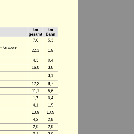
km
km
gesamt
Bahn
7,6
5,3
 – Graben-
22,3
1,9
4,3
0,4
16,0
3,8
-
3,1
12,2
9,7
11,1
5,6
1,7
0,4
4,1
1,5
13,9
10,5
4,2
2,9
2,9
2,9
3,1
2,0