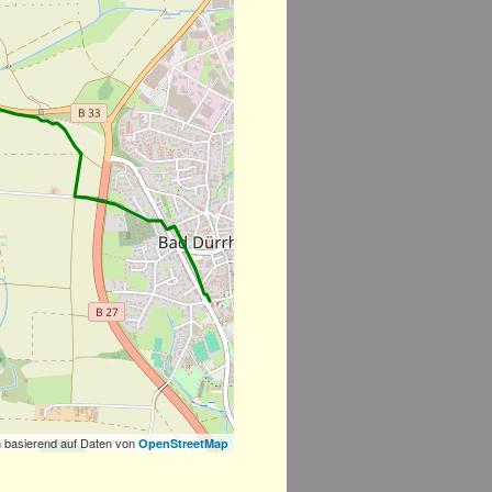
 basierend auf Daten von
OpenStreetMap