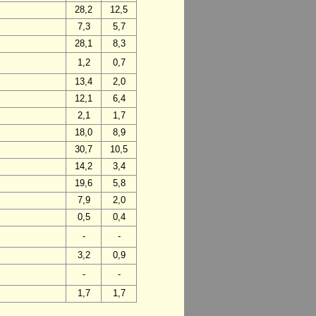
28,2
12,5
7,3
5,7
28,1
8,3
1,2
0,7
13,4
2,0
12,1
6,4
2,1
1,7
18,0
8,9
30,7
10,5
14,2
3,4
19,6
5,8
7,9
2,0
0,5
0,4
-
-
3,2
0,9
-
-
1,7
1,7