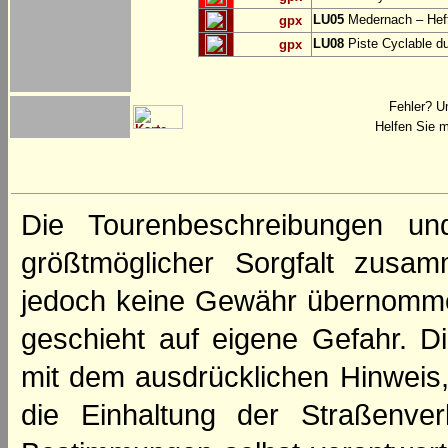
LU05
Medernach – Heff
gpx
LU08
Piste Cyclable du
gpx
Fehler? U
Helfen Sie m
Die Tourenbeschreibungen un
größtmöglicher Sorgfalt zusamm
jedoch keine Gewähr übernomme
geschieht auf eigene Gefahr. Di
mit dem ausdrücklichen Hinweis,
die Einhaltung der Straßenve