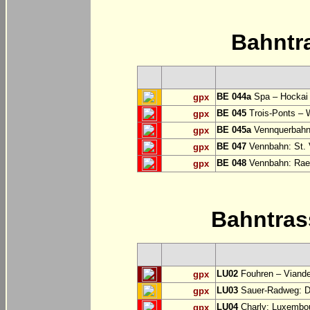
Bahntr
BE 044a
Spa – Hockai 
gpx
BE 045
Trois-Ponts –
gpx
BE 045a
Vennquerbahn
gpx
BE 047
Vennbahn: St. V
gpx
BE 048
Vennbahn: Raer
gpx
Bahntra
LU02
Fouhren – Viand
gpx
LU03
Sauer-Radweg: Di
gpx
LU04
Charly: Luxembo
gpx