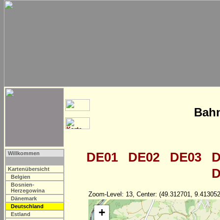
Bahn
DE01
DE02
DE03
D
Willkommen
Kartenübersicht
D
Belgien
Bosnien-
Herzegowina
Zoom-Level: 13, Center: (49.312701, 9.413052
Dänemark
Deutschland
+
Estland