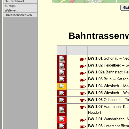
Deutschland
Europa
Weltweit
Draisinenstrecken
Bahntrassen
BW 1.01
Schönau – Nec
gpx
BW 1.02
Heidelberg – S
gpx
BW 1.02a
Bahnstadt Hei
gpx
BW 1.03
Brühl – Ketsch
gpx
BW 1.04
Wiesloch – Me
gpx
BW 1.05
Wiesloch – Wal
gpx
BW 1.06
Odenheim – Tie
gpx
BW 1.07
Hardtbahn: Kar
gpx
Neudorf
BW 2.01
Wanderbahn: M
gpx
BW 2.03
Unterschefflenz
gpx