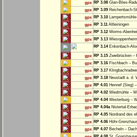
RP 3.08
Glan-Blies-Rad
gpx
RP 3.09
Reichenbach-St
gpx
RP 3.10
Lampertsmühle-
gpx
RP 3.11
Altleiningen
gpx
RP 3.12
Worms-Abenhei
gpx
RP 3.13
Wiesoppenheim
gpx
RP 3.14
Enkenbach-Alse
RP 3.15
Zweibrücken – 
gpx
RP 3.16
Fischbach – Bu
gpx
RP 3.17
Klingbachradwe
gpx
RP 3.18
Neustadt a. d. 
gpx
RP 4.01
Hennef (Sieg) –
gpx
RP 4.02
Wiedmühle – Me
gpx
RP 4.04
Westerburg – W
gpx
RP 4.04a
Nistertal-Erba
gpx
RP 4.05
Nordrand des e
gpx
RP 4.06
Höhr-Grenzhause
gpx
RP 4.07
Becheln – Dac
gpx
RP 4.08
St. Goarshause
gpx