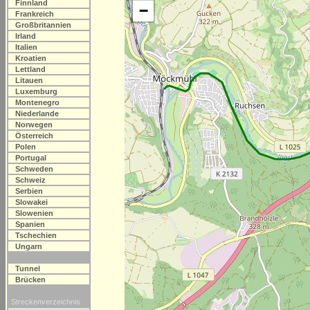
Finnland
−
Frankreich
Großbritannien
Irland
Italien
Kroatien
Lettland
Litauen
Luxemburg
Montenegro
Niederlande
Norwegen
Österreich
Polen
Portugal
Schweden
Schweiz
Serbien
Slowakei
Slowenien
Spanien
Tschechien
Ungarn
Tunnel
Brücken
Streckenverzeichnis