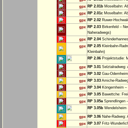
RP 2.01b
Moselbahn: Ab
gpx
RP 2.01c
Moselbahn: Abs
gpx
RP 2.02
Ruwer-Hochwald
gpx
RP 2.03
Birkenfeld – Ne
gpx
Naheradwegs)
RP 2.04
Schinderhanne
gpx
RP 2.05
Kleinbahn-Radru
gpx
Kleinbahn)
RP 2.06
Projektstudie: 
RP 3.01
Selztalradweg: 
gpx
RP 3.02
Gau-Odernheim
gpx
RP 3.03
Amiche-Radweg:
gpx
RP 3.04
Köngernheim – N
gpx
RP 3.05
Bawettche: Frei
gpx
RP 3.05a
Sprendlingen –
gpx
RP 3.05b
Wendelsheim –
RP 3.06
Nahe-Radweg: A
gpx
RP 3.07
Fritz-Wunderlic
gpx