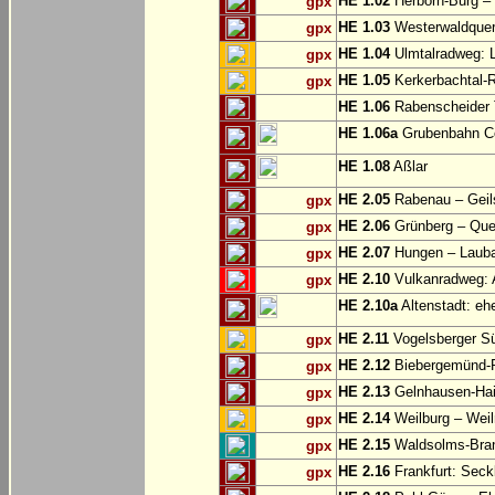
HE 1.02
Herborn-Burg – 
gpx
HE 1.03
Westerwaldquer
gpx
HE 1.04
Ulmtalradweg: L
gpx
HE 1.05
Kerkerbachtal-
gpx
HE 1.06
Rabenscheider T
HE 1.06a
Grubenbahn Co
HE 1.08
Aßlar
HE 2.05
Rabenau – Geil
gpx
HE 2.06
Grünberg – Que
gpx
HE 2.07
Hungen – Laub
gpx
HE 2.10
Vulkanradweg: A
gpx
HE 2.10a
Altenstadt: eh
HE 2.11
Vogelsberger S
gpx
HE 2.12
Biebergemünd-R
gpx
HE 2.13
Gelnhausen-Haile
gpx
HE 2.14
Weilburg – Weil
gpx
HE 2.15
Waldsolms-Bran
gpx
HE 2.16
Frankfurt: Sec
gpx