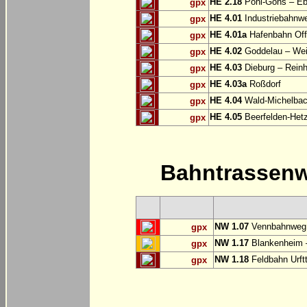
HE 2.18
Pohl-Göns – Eb
gpx
HE 4.01
Industriebahnw
gpx
HE 4.01a
Hafenbahn Of
gpx
HE 4.02
Goddelau – Wei
gpx
HE 4.03
Dieburg – Rein
gpx
HE 4.03a
Roßdorf
gpx
HE 4.04
Wald-Michelbac
gpx
HE 4.05
Beerfelden-Hetz
gpx
Bahntrassen
NW 1.07
Vennbahnweg:
gpx
NW 1.17
Blankenheim –
gpx
NW 1.18
Feldbahn Urftt
gpx