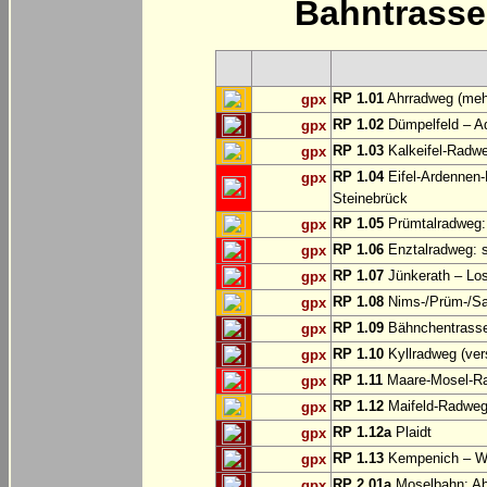
Bahntrass
RP 1.01
Ahrradweg (mehr
gpx
RP 1.02
Dümpelfeld – A
gpx
RP 1.03
Kalkeifel-Radwe
gpx
RP 1.04
Eifel-Ardennen-
gpx
Steinebrück
RP 1.05
Prümtalradweg: 
gpx
RP 1.06
Enztalradweg: s
gpx
RP 1.07
Jünkerath – Lo
gpx
RP 1.08
Nims-/Prüm-/Sau
gpx
RP 1.09
Bähnchentrasse:
gpx
RP 1.10
Kyllradweg (ver
gpx
RP 1.11
Maare-Mosel-Rad
gpx
RP 1.12
Maifeld-Radweg
gpx
RP 1.12a
Plaidt
gpx
RP 1.13
Kempenich – W
gpx
RP 2.01a
Moselbahn: Abs
gpx