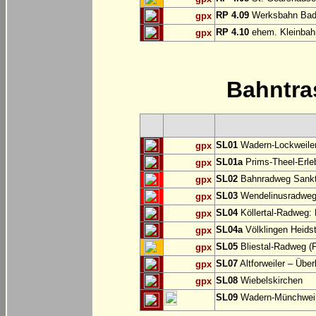
RP 4.09
Werksbahn Ba
gpx
RP 4.10
ehem. Kleinbah
gpx
Bahntr
SL01
Wadern-Lockweiler
gpx
SL01a
Prims-Theel-Erle
gpx
SL02
Bahnradweg Sankt 
gpx
SL03
Wendelinusradweg:
gpx
SL04
Köllertal-Radweg: 
gpx
SL04a
Völklingen Heidst
gpx
SL05
Bliestal-Radweg (F
gpx
SL07
Altforweiler – Über
gpx
SL08
Wiebelskirchen
gpx
SL09
Wadern-Münchweiler