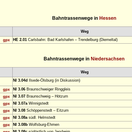
Bahntrassenwege in
Hessen
Weg
HE 2.01
Carlsbahn: Bad Karlshafen – Trendelburg (Diemeltal)
gpx
Bahntrassenwege in
Niedersachsen
Weg
NI 3.04d
Ilsede-Ölsburg (in Diskussion)
NI 3.06
Braunschweiger Ringgleis
gpx
NI 3.07
Braunschweig – Hötzum
gpx
NI 3.07a
Winnigstedt
gpx
NI 3.08
Schöppenstedt – Eitzum
gpx
NI 3.08a
südl. Helmstedt
gpx
NI 3.08b
Wolfsburg-Ehmen
gpx
NI 3.08c
südöstlich von Jerxheim
gpx