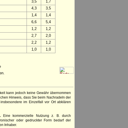
3,5
1,7
4,3
3,5
1,4
1,4
6,6
5,4
1,2
1,2
2,7
2,0
2,2
1,2
1,0
1,0
?
en.
igkeit kann jedoch keine Gewähr übernommen
lichen Hinweis, dass Sie beim Nachradeln der
insbesondere im Einzelfall vor Ort abklären
.
Eine kommerzielle Nutzung z. B. durch
ronischer oder gedruckter Form bedarf der
en Inhaber.