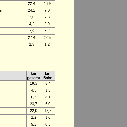
22,4
16,9
en
24,2
7,8
3,0
2,8
4,2
3,9
7,0
3,2
27,4
22,5
1,9
1,2
km
km
gesamt
Bahn
19,3
5,4
4,3
1,5
6,3
8,1
23,7
5,0
22,9
17,7
1,2
1,0
9,2
8,5