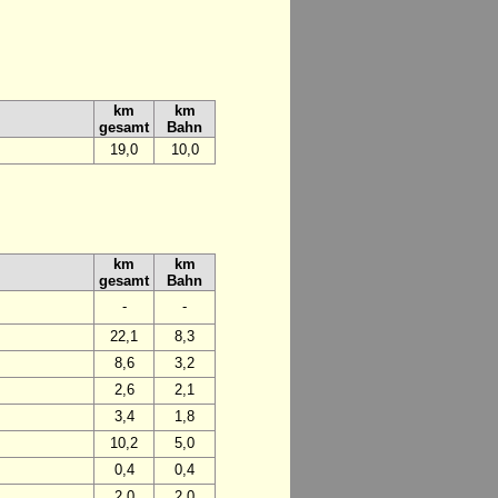
km
km
gesamt
Bahn
19,0
10,0
km
km
gesamt
Bahn
-
-
22,1
8,3
8,6
3,2
2,6
2,1
3,4
1,8
10,2
5,0
0,4
0,4
2,0
2,0