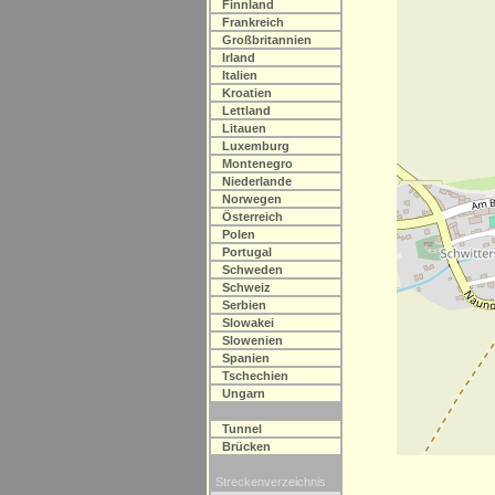
Finnland
Frankreich
Großbritannien
Irland
Italien
Kroatien
Lettland
Litauen
Luxemburg
Montenegro
Niederlande
Norwegen
Österreich
Polen
Portugal
Schweden
Schweiz
Serbien
Slowakei
Slowenien
Spanien
Tschechien
Ungarn
Tunnel
Brücken
Streckenverzeichnis