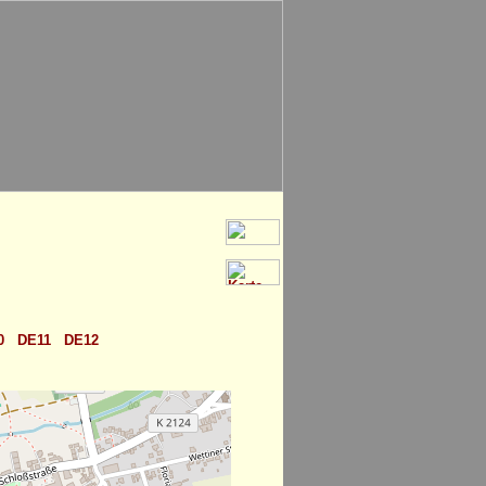
0
DE11
DE12