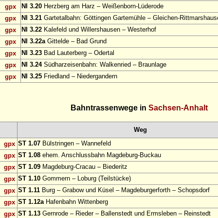
NI 3.20
Herzberg am Harz – Weißenborn-Lüderode
gpx
NI 3.21
Gartetalbahn: Göttingen Gartemühle – Gleichen-Rittmarshaus
gpx
NI 3.22
Kalefeld und Willershausen – Westerhof
gpx
NI 3.22a
Gittelde – Bad Grund
gpx
NI 3.23
Bad Lauterberg – Odertal
gpx
NI 3.24
Südharzeisenbahn: Walkenried – Braunlage
gpx
NI 3.25
Friedland – Niedergandern
gpx
Bahntrassenwege in
Sachsen-Anhalt
Weg
ST 1.07
Bülstringen – Wannefeld
gpx
ST 1.08
ehem. Anschlussbahn Magdeburg-Buckau
gpx
ST 1.09
Magdeburg-Cracau – Biederitz
gpx
ST 1.10
Gommern – Loburg (Teilstücke)
gpx
ST 1.11
Burg – Grabow und Küsel – Magdeburgerforth – Schopsdorf
gpx
ST 1.12a
Hafenbahn Wittenberg
gpx
ST 1.13
Gernrode – Rieder – Ballenstedt und Ermsleben – Reinstedt
gpx