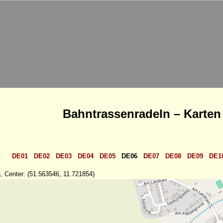
Bahntrassenradeln – Karten
DE01
DE02
DE03
DE04
DE05
DE06
DE07
DE08
DE09
DE1
, Center: (51.563546, 11.721854)