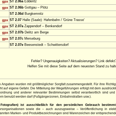
ST 2.06a
Edderitz
gpx
ST 2.06b
Gottgau – Plötz
gpx
ST 2.06d
Burgkemnitz
ST 2.07
Halle (Saale): Hafenbahn / 'Grüne Trasse'
gpx
ST 2.07a
Zappendorf – Benkendorf
gpx
ST 2.07b
Delitz am Berge
gpx
ST 2.07c
Merseburg
gpx
ST 2.07e
Beesenstedt – Schwittersdorf
Fehler? Ungenauigkeiten? Aktualisierungen? Link defekt
Helfen Sie mit diese Seite auf dem neuesten Stand zu halt
 Angaben wurden mit größtmöglicher Sorgfalt zusammengestellt. Für ihre Richt
t auf eigene Gefahr. Die Mitteilung der Wegeführungen erfolgt mit dem ausdrück
sordnung und anderer relevanter Bestimmungen selbst verantwortlich sind und 
rn benutzt werden darf (Fußgängerzonen, Einbahnstraßen usw.).
otografien) ist ausschließlich für den persönlichen Gebrauch bestimmt
hrsorganisationen sowie die – auch auszugsweise – Veröffentlichung in elekt
genannten Marken- und Produktbezeichnungen sind Warenzeichen der entsprechend