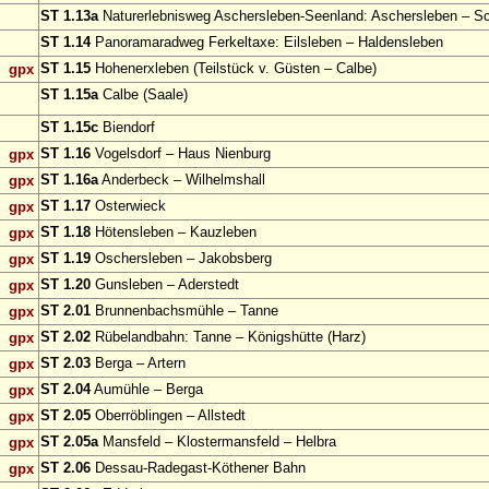
ST 1.13a
Naturerlebnisweg Aschersleben-Seenland: Aschersleben – S
ST 1.14
Panoramaradweg Ferkeltaxe: Eilsleben – Haldensleben
ST 1.15
Hohenerxleben (Teilstück v. Güsten – Calbe)
gpx
ST 1.15a
Calbe (Saale)
ST 1.15c
Biendorf
ST 1.16
Vogelsdorf – Haus Nienburg
gpx
ST 1.16a
Anderbeck – Wilhelmshall
gpx
ST 1.17
Osterwieck
gpx
ST 1.18
Hötensleben – Kauzleben
gpx
ST 1.19
Oschersleben – Jakobsberg
gpx
ST 1.20
Gunsleben – Aderstedt
gpx
ST 2.01
Brunnenbachsmühle – Tanne
gpx
ST 2.02
Rübelandbahn: Tanne – Königshütte (Harz)
gpx
ST 2.03
Berga – Artern
gpx
ST 2.04
Aumühle – Berga
gpx
ST 2.05
Oberröblingen – Allstedt
gpx
ST 2.05a
Mansfeld – Klostermansfeld – Helbra
gpx
ST 2.06
Dessau-Radegast-Köthener Bahn
gpx