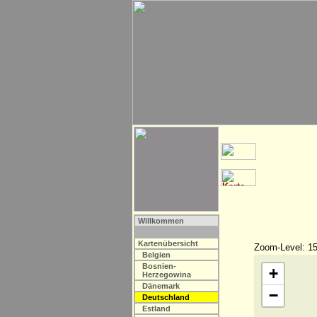
Willkommen
Kartenübersicht
Zoom-Level: 15
Belgien
Bosnien-
+
Herzegowina
Dänemark
−
Deutschland
Estland