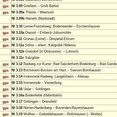
NI 3.09
Grießem – Groß Berkel
gpx
NI 3.09a
Thüste – Weenzen
gpx
NI 3.09b
Hameln (Nordstadt)
NI 3.10
Lenne-Freizeitweg: Bodenwerder – Eschershausen
gpx
NI 3.10a
Dassel – Einbeck-Juliusmühle
gpx
NI 3.11
Gronau (Leine) – Despetal-Eitzum
gpx
NI 3.11a
Söhre – ehem. Kaligrube Hildesia
gpx
NI 3.11b
Grasdorf (in Diskussion: – Luttrum)
NI 3.11c
Salzgitter
NI 3.12
Radweg zur Kunst: Bad Salzdetfurth-Bodenburg – Bad Gande
gpx
NI 3.13
Bockenem-Bornum am Harz – Seesen-Bornhausen
gpx
NI 3.14
Innerstetal-Radweg: Langelsheim – Altenau
gpx
NI 3.15
Immenrode – Vienenburg
gpx
NI 3.16
Uslar – Sohlingen
gpx
NI 3.16a
Bodenfelde (Hafenbahn)
gpx
NI 3.17
Göttingen – Dransfeld
gpx
NI 3.18
Nörten-Hardenberg – Bovenden-Reyershausen
gpx
NI 3.19
Wulften – Gieboldehausen – Rollshausen (– Worbis)
gpx