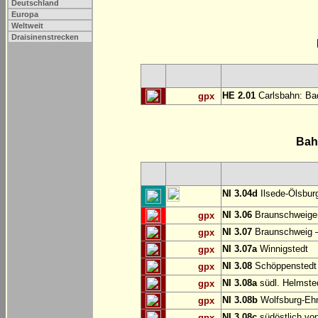
Deutschland
Europa
Weltweit
Draisinenstrecken
HE 2.01
Carlsbahn: Bad
gpx
Bah
NI 3.04d
Ilsede-Ölsburg
NI 3.06
Braunschweiger
gpx
NI 3.07
Braunschweig 
gpx
NI 3.07a
Winnigstedt
gpx
NI 3.08
Schöppenstedt
gpx
NI 3.08a
südl. Helmste
gpx
NI 3.08b
Wolfsburg-E
gpx
NI 3.08c
südöstlich vo
gpx