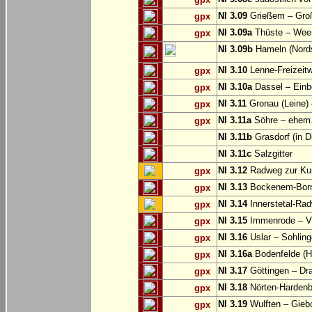
NI 3.09
Grießem – Groß
gpx
NI 3.09a
Thüste – Wee
gpx
NI 3.09b
Hameln (Nords
NI 3.10
Lenne-Freizeit
gpx
NI 3.10a
Dassel – Einb
gpx
NI 3.11
Gronau (Leine) 
gpx
NI 3.11a
Söhre – ehem. 
gpx
NI 3.11b
Grasdorf (in D
NI 3.11c
Salzgitter
NI 3.12
Radweg zur Kun
gpx
NI 3.13
Bockenem-Born
gpx
NI 3.14
Innerstetal-Rad
gpx
NI 3.15
Immenrode – V
gpx
NI 3.16
Uslar – Sohlin
gpx
NI 3.16a
Bodenfelde (H
gpx
NI 3.17
Göttingen – Dra
gpx
NI 3.18
Nörten-Hardenb
gpx
NI 3.19
Wulften – Gieb
gpx