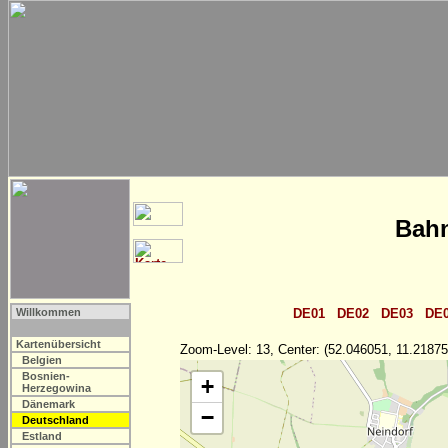
Bahn
Willkommen
DE01
DE02
DE03
DE
Kartenübersicht
Zoom-Level: 13, Center: (52.046051, 11.21875
Belgien
Bosnien-
+
Herzegowina
Dänemark
−
Deutschland
Estland