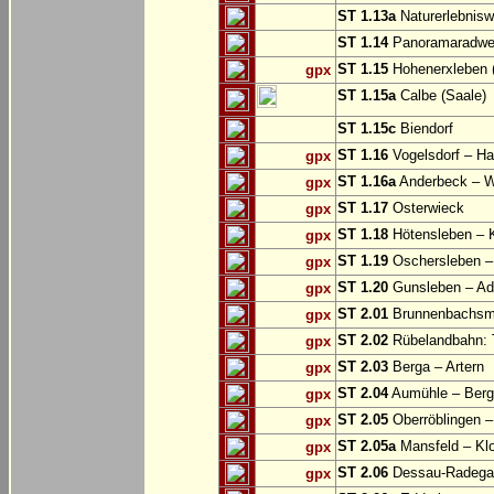
ST 1.13a
Naturerlebnisw
ST 1.14
Panoramaradweg 
ST 1.15
Hohenerxleben (
gpx
ST 1.15a
Calbe (Saale)
ST 1.15c
Biendorf
ST 1.16
Vogelsdorf – Ha
gpx
ST 1.16a
Anderbeck – W
gpx
ST 1.17
Osterwieck
gpx
ST 1.18
Hötensleben – 
gpx
ST 1.19
Oschersleben –
gpx
ST 1.20
Gunsleben – Ad
gpx
ST 2.01
Brunnenbachsm
gpx
ST 2.02
Rübelandbahn: T
gpx
ST 2.03
Berga – Artern
gpx
ST 2.04
Aumühle – Ber
gpx
ST 2.05
Oberröblingen – 
gpx
ST 2.05a
Mansfeld – Klo
gpx
ST 2.06
Dessau-Radegas
gpx