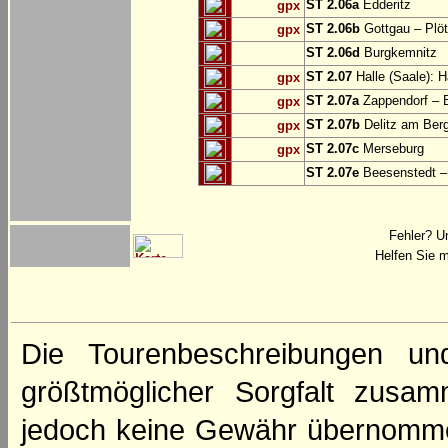
ST 2.06a
Edderitz
gpx
ST 2.06b
Gottgau – Plö
gpx
ST 2.06d
Burgkemnitz
ST 2.07
Halle (Saale): H
gpx
ST 2.07a
Zappendorf – 
gpx
ST 2.07b
Delitz am Ber
gpx
ST 2.07c
Merseburg
gpx
ST 2.07e
Beesenstedt – 
Fehler? U
Helfen Sie m
Die Tourenbeschreibungen un
größtmöglicher Sorgfalt zusamm
jedoch keine Gewähr übernomme