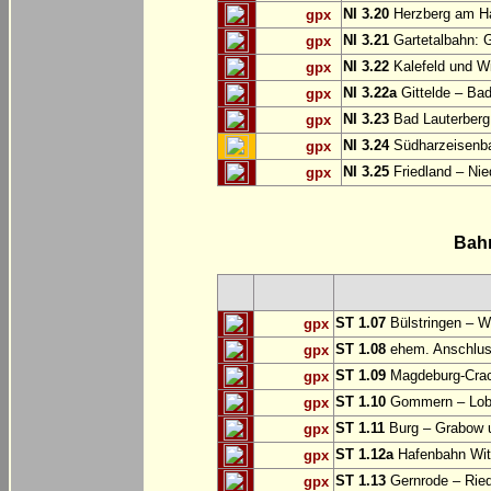
NI 3.20
Herzberg am Ha
gpx
NI 3.21
Gartetalbahn: 
gpx
NI 3.22
Kalefeld und Wi
gpx
NI 3.22a
Gittelde – Ba
gpx
NI 3.23
Bad Lauterberg
gpx
NI 3.24
Südharzeisenba
gpx
NI 3.25
Friedland – Nie
gpx
Bah
ST 1.07
Bülstringen – W
gpx
ST 1.08
ehem. Anschlu
gpx
ST 1.09
Magdeburg-Craca
gpx
ST 1.10
Gommern – Lobu
gpx
ST 1.11
Burg – Grabow u
gpx
ST 1.12a
Hafenbahn Wit
gpx
ST 1.13
Gernrode – Ried
gpx