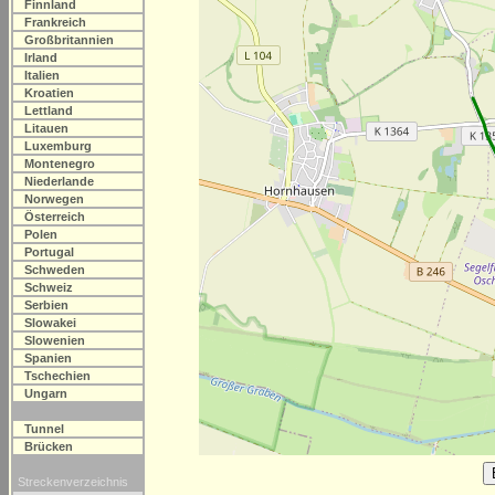
Finnland
Frankreich
Großbritannien
Irland
Italien
Kroatien
Lettland
Litauen
Luxemburg
Montenegro
Niederlande
Norwegen
Österreich
Polen
Portugal
Schweden
Schweiz
Serbien
Slowakei
Slowenien
Spanien
Tschechien
Ungarn
Tunnel
Brücken
Streckenverzeichnis