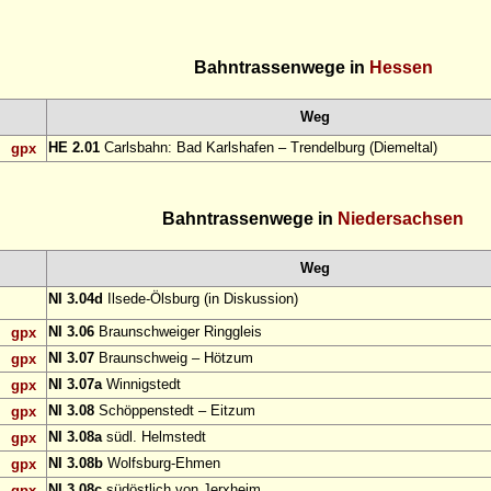
Bahntrassenwege in
Hessen
Weg
HE 2.01
Carlsbahn: Bad Karlshafen – Trendelburg (Diemeltal)
gpx
Bahntrassenwege in
Niedersachsen
Weg
NI 3.04d
Ilsede-Ölsburg (in Diskussion)
NI 3.06
Braunschweiger Ringgleis
gpx
NI 3.07
Braunschweig – Hötzum
gpx
NI 3.07a
Winnigstedt
gpx
NI 3.08
Schöppenstedt – Eitzum
gpx
NI 3.08a
südl. Helmstedt
gpx
NI 3.08b
Wolfsburg-Ehmen
gpx
NI 3.08c
südöstlich von Jerxheim
gpx