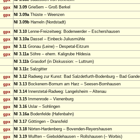
NI 3.09
Grießem – Groß Berkel
gpx
NI 3.09a
Thüste – Weenzen
gpx
NI 3.09b
Hameln (Nordstadt)
NI 3.10
Lenne-Freizeitweg: Bodenwerder – Eschershausen
gpx
NI 3.10a
Dassel – Einbeck-Juliusmühle
gpx
NI 3.11
Gronau (Leine) – Despetal-Eitzum
gpx
NI 3.11a
Söhre – ehem. Kaligrube Hildesia
gpx
NI 3.11b
Grasdorf (in Diskussion: – Luttrum)
NI 3.11c
Salzgitter
NI 3.12
Radweg zur Kunst: Bad Salzdetfurth-Bodenburg – Bad Gande
gpx
NI 3.13
Bockenem-Bornum am Harz – Seesen-Bornhausen
gpx
NI 3.14
Innerstetal-Radweg: Langelsheim – Altenau
gpx
NI 3.15
Immenrode – Vienenburg
gpx
NI 3.16
Uslar – Sohlingen
gpx
NI 3.16a
Bodenfelde (Hafenbahn)
gpx
NI 3.17
Göttingen – Dransfeld
gpx
NI 3.18
Nörten-Hardenberg – Bovenden-Reyershausen
gpx
NI 3.19
Wulften – Gieboldehausen – Rollshausen (– Worbis)
gpx