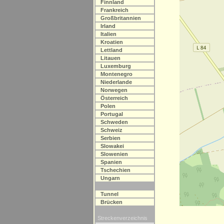
Finnland
Frankreich
Großbritannien
Irland
Italien
Kroatien
Lettland
Litauen
Luxemburg
Montenegro
Niederlande
Norwegen
Österreich
Polen
Portugal
Schweden
Schweiz
Serbien
Slowakei
Slowenien
Spanien
Tschechien
Ungarn
Tunnel
Brücken
Streckenverzeichnis