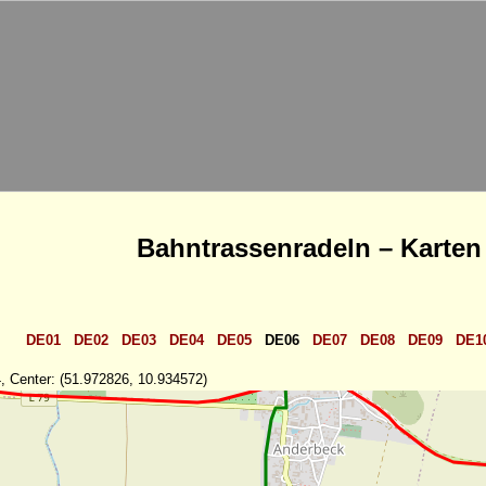
Bahntrassenradeln – Karten
DE01
DE02
DE03
DE04
DE05
DE06
DE07
DE08
DE09
DE1
, Center: (51.972826, 10.934572)