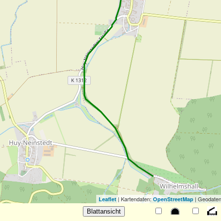
| Kartendaten:
| Geodaten
Leaflet
OpenStreetMap