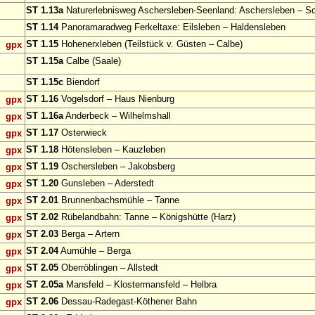
ST 1.13a
Naturerlebnisweg Aschersleben-Seenland: Aschersleben – S
ST 1.14
Panoramaradweg Ferkeltaxe: Eilsleben – Haldensleben
ST 1.15
Hohenerxleben (Teilstück v. Güsten – Calbe)
gpx
ST 1.15a
Calbe (Saale)
ST 1.15c
Biendorf
ST 1.16
Vogelsdorf – Haus Nienburg
gpx
ST 1.16a
Anderbeck – Wilhelmshall
gpx
ST 1.17
Osterwieck
gpx
ST 1.18
Hötensleben – Kauzleben
gpx
ST 1.19
Oschersleben – Jakobsberg
gpx
ST 1.20
Gunsleben – Aderstedt
gpx
ST 2.01
Brunnenbachsmühle – Tanne
gpx
ST 2.02
Rübelandbahn: Tanne – Königshütte (Harz)
gpx
ST 2.03
Berga – Artern
gpx
ST 2.04
Aumühle – Berga
gpx
ST 2.05
Oberröblingen – Allstedt
gpx
ST 2.05a
Mansfeld – Klostermansfeld – Helbra
gpx
ST 2.06
Dessau-Radegast-Köthener Bahn
gpx