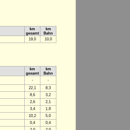
km
km
gesamt
Bahn
19,0
10,0
km
km
gesamt
Bahn
-
-
22,1
8,3
8,6
3,2
2,6
2,1
3,4
1,8
10,2
5,0
0,4
0,4
2,0
2,0