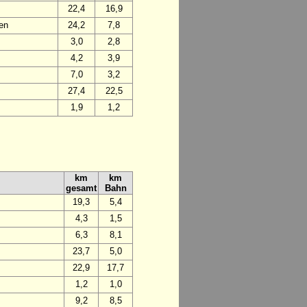
22,4
16,9
en
24,2
7,8
3,0
2,8
4,2
3,9
7,0
3,2
27,4
22,5
1,9
1,2
km
km
gesamt
Bahn
19,3
5,4
4,3
1,5
6,3
8,1
23,7
5,0
22,9
17,7
1,2
1,0
9,2
8,5