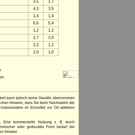
3,5
1,7
4,3
3,5
1,4
1,4
6,6
5,4
1,2
1,2
2,7
2,0
2,2
1,2
1,0
1,0
?
en.
igkeit kann jedoch keine Gewähr übernommen
lichen Hinweis, dass Sie beim Nachradeln der
insbesondere im Einzelfall vor Ort abklären
.
Eine kommerzielle Nutzung z. B. durch
ronischer oder gedruckter Form bedarf der
en Inhaber.