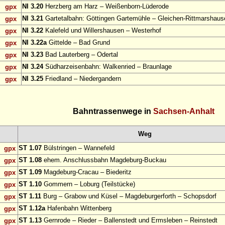
NI 3.20
Herzberg am Harz – Weißenborn-Lüderode
gpx
NI 3.21
Gartetalbahn: Göttingen Gartemühle – Gleichen-Rittmarshaus
gpx
NI 3.22
Kalefeld und Willershausen – Westerhof
gpx
NI 3.22a
Gittelde – Bad Grund
gpx
NI 3.23
Bad Lauterberg – Odertal
gpx
NI 3.24
Südharzeisenbahn: Walkenried – Braunlage
gpx
NI 3.25
Friedland – Niedergandern
gpx
Bahntrassenwege in
Sachsen-Anhalt
Weg
ST 1.07
Bülstringen – Wannefeld
gpx
ST 1.08
ehem. Anschlussbahn Magdeburg-Buckau
gpx
ST 1.09
Magdeburg-Cracau – Biederitz
gpx
ST 1.10
Gommern – Loburg (Teilstücke)
gpx
ST 1.11
Burg – Grabow und Küsel – Magdeburgerforth – Schopsdorf
gpx
ST 1.12a
Hafenbahn Wittenberg
gpx
ST 1.13
Gernrode – Rieder – Ballenstedt und Ermsleben – Reinstedt
gpx