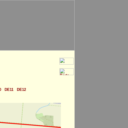
0
DE11
DE12