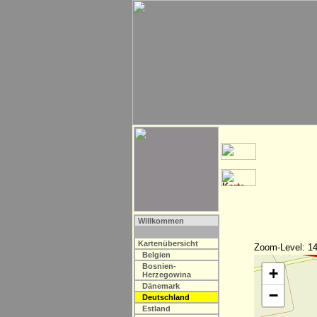
Willkommen
Kartenübersicht
Zoom-Level: 14
Belgien
Bosnien-
+
Herzegowina
Dänemark
−
Deutschland
Estland