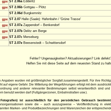
ST 2.06a
Edderitz
gpx
ST 2.06b
Gottgau – Plötz
gpx
ST 2.06d
Burgkemnitz
ST 2.07
Halle (Saale): Hafenbahn / 'Grüne Trasse'
gpx
ST 2.07a
Zappendorf – Benkendorf
gpx
ST 2.07b
Delitz am Berge
gpx
ST 2.07c
Merseburg
gpx
ST 2.07e
Beesenstedt – Schwittersdorf
Fehler? Ungenauigkeiten? Aktualisierungen? Link defekt
Helfen Sie mit diese Seite auf dem neuesten Stand zu halt
 Angaben wurden mit größtmöglicher Sorgfalt zusammengestellt. Für ihre Richt
t auf eigene Gefahr. Die Mitteilung der Wegeführungen erfolgt mit dem ausdrück
sordnung und anderer relevanter Bestimmungen selbst verantwortlich sind und 
rn benutzt werden darf (Fußgängerzonen, Einbahnstraßen usw.).
otografien) ist ausschließlich für den persönlichen Gebrauch bestimmt
hrsorganisationen sowie die – auch auszugsweise – Veröffentlichung in elekt
genannten Marken- und Produktbezeichnungen sind Warenzeichen der entsprechend