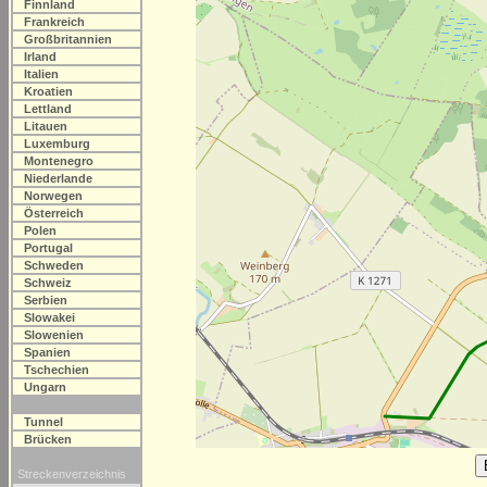
Finnland
Frankreich
Großbritannien
Irland
Italien
Kroatien
Lettland
Litauen
Luxemburg
Montenegro
Niederlande
Norwegen
Österreich
Polen
Portugal
Schweden
Schweiz
Serbien
Slowakei
Slowenien
Spanien
Tschechien
Ungarn
Tunnel
Brücken
Streckenverzeichnis