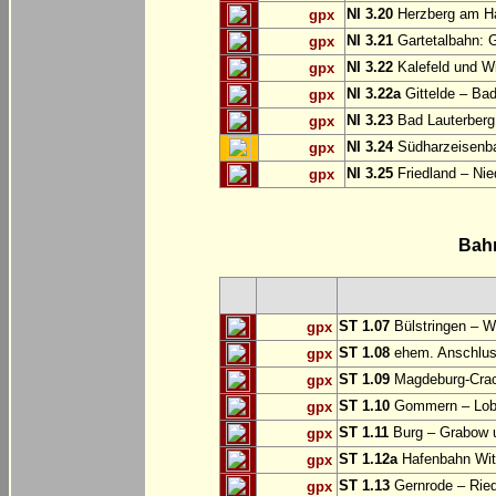
NI 3.20
Herzberg am Ha
gpx
NI 3.21
Gartetalbahn: 
gpx
NI 3.22
Kalefeld und Wi
gpx
NI 3.22a
Gittelde – Ba
gpx
NI 3.23
Bad Lauterberg
gpx
NI 3.24
Südharzeisenba
gpx
NI 3.25
Friedland – Nie
gpx
Bah
ST 1.07
Bülstringen – W
gpx
ST 1.08
ehem. Anschlu
gpx
ST 1.09
Magdeburg-Craca
gpx
ST 1.10
Gommern – Lobu
gpx
ST 1.11
Burg – Grabow u
gpx
ST 1.12a
Hafenbahn Wit
gpx
ST 1.13
Gernrode – Ried
gpx