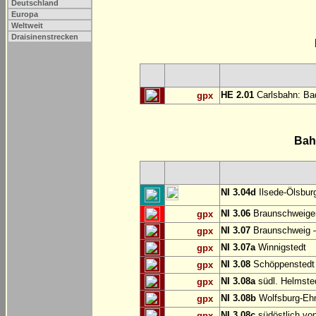
Deutschland
Europa
Weltweit
Draisinenstrecken
HE 2.01
Carlsbahn: Bad
gpx
Bah
NI 3.04d
Ilsede-Ölsburg
NI 3.06
Braunschweiger
gpx
NI 3.07
Braunschweig 
gpx
NI 3.07a
Winnigstedt
gpx
NI 3.08
Schöppenstedt
gpx
NI 3.08a
südl. Helmste
gpx
NI 3.08b
Wolfsburg-E
gpx
NI 3.08c
südöstlich vo
gpx