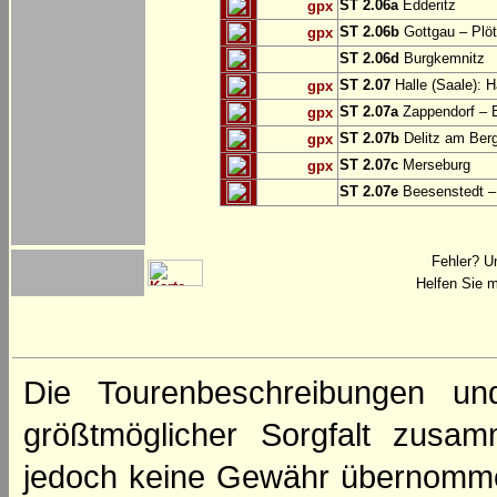
ST 2.06a
Edderitz
gpx
ST 2.06b
Gottgau – Plö
gpx
ST 2.06d
Burgkemnitz
ST 2.07
Halle (Saale): H
gpx
ST 2.07a
Zappendorf – 
gpx
ST 2.07b
Delitz am Ber
gpx
ST 2.07c
Merseburg
gpx
ST 2.07e
Beesenstedt – 
Fehler? U
Helfen Sie m
Die Tourenbeschreibungen un
größtmöglicher Sorgfalt zusamm
jedoch keine Gewähr übernomme