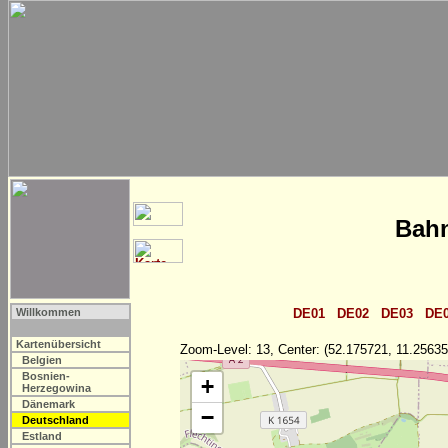
Bahn
Willkommen
DE01
DE02
DE03
DE
Kartenübersicht
Zoom-Level: 13, Center: (52.175721, 11.25635
Belgien
Bosnien-
+
Herzegowina
Dänemark
−
Deutschland
Estland