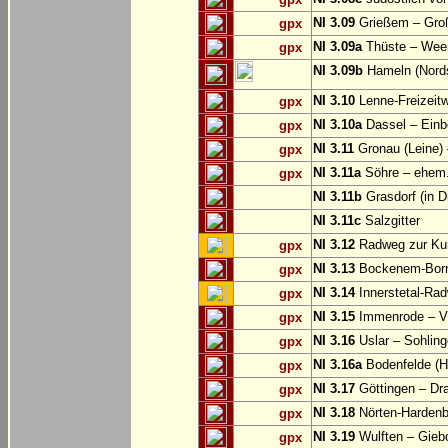
NI 3.09
Grießem – Groß
gpx
NI 3.09a
Thüste – Wee
gpx
NI 3.09b
Hameln (Nords
NI 3.10
Lenne-Freizeit
gpx
NI 3.10a
Dassel – Einb
gpx
NI 3.11
Gronau (Leine) 
gpx
NI 3.11a
Söhre – ehem. 
gpx
NI 3.11b
Grasdorf (in D
NI 3.11c
Salzgitter
NI 3.12
Radweg zur Kun
gpx
NI 3.13
Bockenem-Born
gpx
NI 3.14
Innerstetal-Rad
gpx
NI 3.15
Immenrode – V
gpx
NI 3.16
Uslar – Sohlin
gpx
NI 3.16a
Bodenfelde (H
gpx
NI 3.17
Göttingen – Dra
gpx
NI 3.18
Nörten-Hardenb
gpx
NI 3.19
Wulften – Gieb
gpx