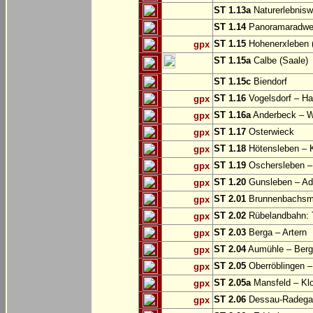
ST 1.13a
Naturerlebnisw
ST 1.14
Panoramaradweg 
ST 1.15
Hohenerxleben (
gpx
ST 1.15a
Calbe (Saale)
ST 1.15c
Biendorf
ST 1.16
Vogelsdorf – Ha
gpx
ST 1.16a
Anderbeck – W
gpx
ST 1.17
Osterwieck
gpx
ST 1.18
Hötensleben – 
gpx
ST 1.19
Oschersleben –
gpx
ST 1.20
Gunsleben – Ad
gpx
ST 2.01
Brunnenbachsm
gpx
ST 2.02
Rübelandbahn: T
gpx
ST 2.03
Berga – Artern
gpx
ST 2.04
Aumühle – Ber
gpx
ST 2.05
Oberröblingen – 
gpx
ST 2.05a
Mansfeld – Klo
gpx
ST 2.06
Dessau-Radegas
gpx