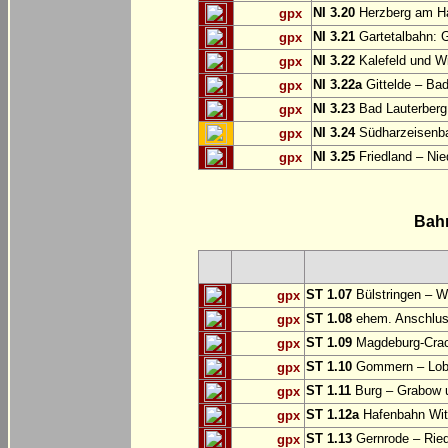
NI 3.20
Herzberg am Ha
gpx
NI 3.21
Gartetalbahn: 
gpx
NI 3.22
Kalefeld und Wi
gpx
NI 3.22a
Gittelde – Ba
gpx
NI 3.23
Bad Lauterberg
gpx
NI 3.24
Südharzeisenba
gpx
NI 3.25
Friedland – Nie
gpx
Bah
ST 1.07
Bülstringen – W
gpx
ST 1.08
ehem. Anschlu
gpx
ST 1.09
Magdeburg-Craca
gpx
ST 1.10
Gommern – Lobu
gpx
ST 1.11
Burg – Grabow u
gpx
ST 1.12a
Hafenbahn Wit
gpx
ST 1.13
Gernrode – Ried
gpx