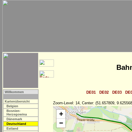
Bahn
Willkommen
DE01
DE02
DE03
DE
Kartenübersicht
Zoom-Level: 14, Center: (51.657809, 9.625568
Belgien
Bosnien-
+
Herzegowina
Dänemark
−
Deutschland
Estland