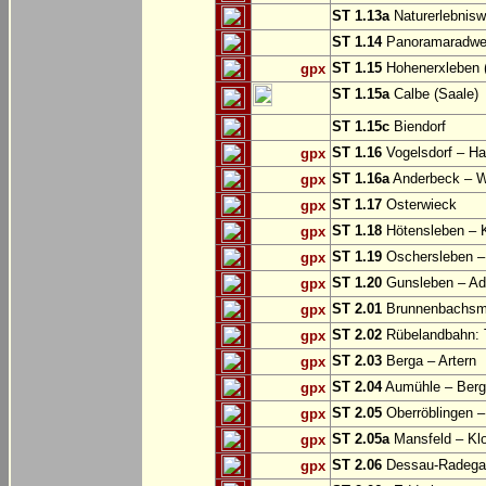
ST 1.13a
Naturerlebnisw
ST 1.14
Panoramaradweg 
ST 1.15
Hohenerxleben (
gpx
ST 1.15a
Calbe (Saale)
ST 1.15c
Biendorf
ST 1.16
Vogelsdorf – Ha
gpx
ST 1.16a
Anderbeck – W
gpx
ST 1.17
Osterwieck
gpx
ST 1.18
Hötensleben – 
gpx
ST 1.19
Oschersleben –
gpx
ST 1.20
Gunsleben – Ad
gpx
ST 2.01
Brunnenbachsm
gpx
ST 2.02
Rübelandbahn: T
gpx
ST 2.03
Berga – Artern
gpx
ST 2.04
Aumühle – Ber
gpx
ST 2.05
Oberröblingen – 
gpx
ST 2.05a
Mansfeld – Klo
gpx
ST 2.06
Dessau-Radegas
gpx