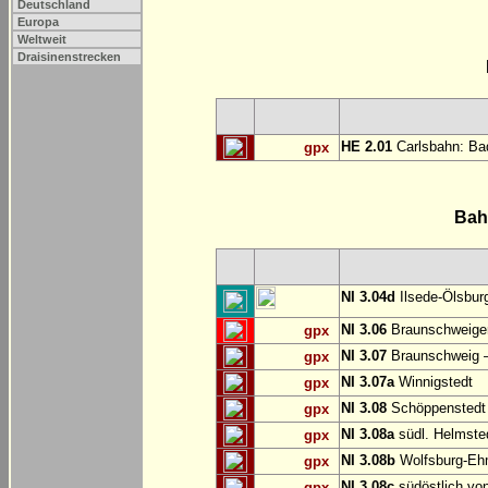
Deutschland
Europa
Weltweit
Draisinenstrecken
HE 2.01
Carlsbahn: Bad
gpx
Bah
NI 3.04d
Ilsede-Ölsburg
NI 3.06
Braunschweiger
gpx
NI 3.07
Braunschweig 
gpx
NI 3.07a
Winnigstedt
gpx
NI 3.08
Schöppenstedt
gpx
NI 3.08a
südl. Helmste
gpx
NI 3.08b
Wolfsburg-E
gpx
NI 3.08c
südöstlich vo
gpx