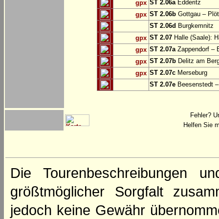
ST 2.06a
Edderitz
gpx
ST 2.06b
Gottgau – Plö
gpx
ST 2.06d
Burgkemnitz
ST 2.07
Halle (Saale): H
gpx
ST 2.07a
Zappendorf – 
gpx
ST 2.07b
Delitz am Ber
gpx
ST 2.07c
Merseburg
gpx
ST 2.07e
Beesenstedt – 
Fehler? U
Helfen Sie m
Die Tourenbeschreibungen un
größtmöglicher Sorgfalt zusamm
jedoch keine Gewähr übernomme