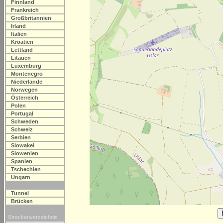
Finnland
Frankreich
Großbritannien
Irland
Italien
Kroatien
Lettland
Litauen
Luxemburg
Montenegro
Niederlande
Norwegen
Österreich
Polen
Portugal
Schweden
Schweiz
Serbien
Slowakei
Slowenien
Spanien
Tschechien
Ungarn
Tunnel
Brücken
Streckenverzeichnis