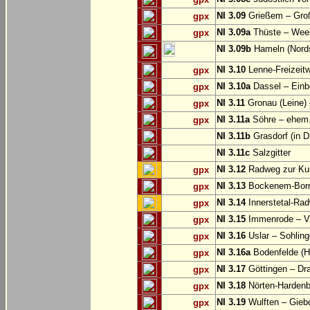
NI 3.09
Grießem – Groß
gpx
NI 3.09a
Thüste – Wee
gpx
NI 3.09b
Hameln (Nords
NI 3.10
Lenne-Freizeit
gpx
NI 3.10a
Dassel – Einb
gpx
NI 3.11
Gronau (Leine) 
gpx
NI 3.11a
Söhre – ehem. 
gpx
NI 3.11b
Grasdorf (in D
NI 3.11c
Salzgitter
NI 3.12
Radweg zur Kun
gpx
NI 3.13
Bockenem-Born
gpx
NI 3.14
Innerstetal-Rad
gpx
NI 3.15
Immenrode – V
gpx
NI 3.16
Uslar – Sohlin
gpx
NI 3.16a
Bodenfelde (H
gpx
NI 3.17
Göttingen – Dra
gpx
NI 3.18
Nörten-Hardenb
gpx
NI 3.19
Wulften – Gieb
gpx