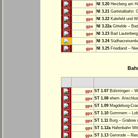
NI 3.20
Herzberg am Ha
gpx
NI 3.21
Gartetalbahn: 
gpx
NI 3.22
Kalefeld und Wi
gpx
NI 3.22a
Gittelde – Ba
gpx
NI 3.23
Bad Lauterberg
gpx
NI 3.24
Südharzeisenba
gpx
NI 3.25
Friedland – Nie
gpx
Bah
ST 1.07
Bülstringen – W
gpx
ST 1.08
ehem. Anschlu
gpx
ST 1.09
Magdeburg-Craca
gpx
ST 1.10
Gommern – Lobu
gpx
ST 1.11
Burg – Grabow u
gpx
ST 1.12a
Hafenbahn Wit
gpx
ST 1.13
Gernrode – Ried
gpx