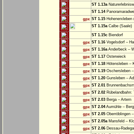
ST 1.13a
Naturerlebnisw
ST 1.14
Panoramaradweg 
ST 1.15
Hohenerxleben (
gpx
ST 1.15a
Calbe (Saale)
ST 1.15c
Biendorf
ST 1.16
Vogelsdorf – Ha
gpx
ST 1.16a
Anderbeck – W
gpx
ST 1.17
Osterwieck
gpx
ST 1.18
Hötensleben – 
gpx
ST 1.19
Oschersleben –
gpx
ST 1.20
Gunsleben – Ad
gpx
ST 2.01
Brunnenbachsm
gpx
ST 2.02
Rübelandbahn: T
gpx
ST 2.03
Berga – Artern
gpx
ST 2.04
Aumühle – Ber
gpx
ST 2.05
Oberröblingen – 
gpx
ST 2.05a
Mansfeld – Klo
gpx
ST 2.06
Dessau-Radegas
gpx