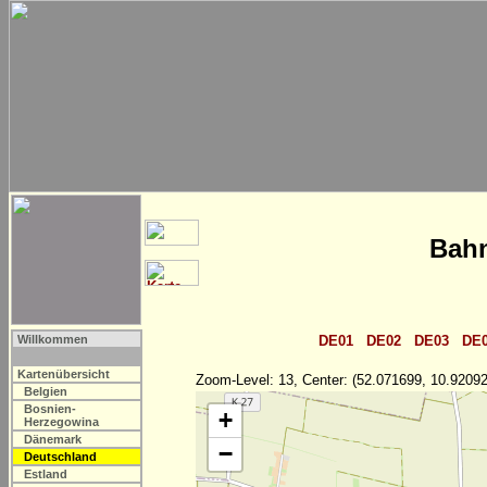
Bahn
Willkommen
DE01
DE02
DE03
DE
Kartenübersicht
Zoom-Level: 13, Center: (52.071699, 10.92092
Belgien
Bosnien-
+
Herzegowina
Dänemark
−
Deutschland
Estland