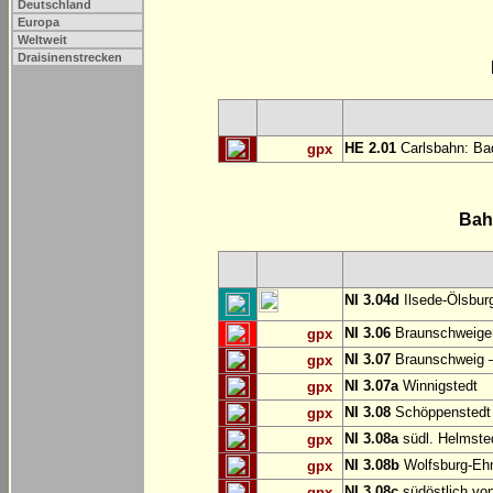
Deutschland
Europa
Weltweit
Draisinenstrecken
HE 2.01
Carlsbahn: Bad
gpx
Bah
NI 3.04d
Ilsede-Ölsburg
NI 3.06
Braunschweiger
gpx
NI 3.07
Braunschweig 
gpx
NI 3.07a
Winnigstedt
gpx
NI 3.08
Schöppenstedt
gpx
NI 3.08a
südl. Helmste
gpx
NI 3.08b
Wolfsburg-E
gpx
NI 3.08c
südöstlich vo
gpx