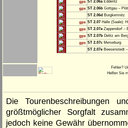
ST 2.06a
Edderitz
gpx
ST 2.06b
Gottgau – Plö
gpx
ST 2.06d
Burgkemnitz
ST 2.07
Halle (Saale): H
gpx
ST 2.07a
Zappendorf – 
gpx
ST 2.07b
Delitz am Ber
gpx
ST 2.07c
Merseburg
gpx
ST 2.07e
Beesenstedt – 
Fehler? U
Helfen Sie m
Die Tourenbeschreibungen un
größtmöglicher Sorgfalt zusamm
jedoch keine Gewähr übernomme