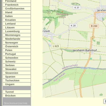
Finnland
Frankreich
Großbritannien
Irland
Italien
Kroatien
Lettland
Litauen
Luxemburg
Montenegro
Niederlande
Norwegen
Österreich
Polen
Portugal
Schweden
Schweiz
Serbien
Slowakei
Slowenien
Spanien
Tschechien
Ungarn
Tunnel
Brücken
Streckenverzeichnis