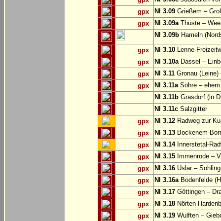
NI 3.09
Grießem – Groß
gpx
NI 3.09a
Thüste – Wee
gpx
NI 3.09b
Hameln (Nords
NI 3.10
Lenne-Freizeit
gpx
NI 3.10a
Dassel – Einb
gpx
NI 3.11
Gronau (Leine) 
gpx
NI 3.11a
Söhre – ehem. 
gpx
NI 3.11b
Grasdorf (in D
NI 3.11c
Salzgitter
NI 3.12
Radweg zur Kun
gpx
NI 3.13
Bockenem-Born
gpx
NI 3.14
Innerstetal-Rad
gpx
NI 3.15
Immenrode – V
gpx
NI 3.16
Uslar – Sohlin
gpx
NI 3.16a
Bodenfelde (H
gpx
NI 3.17
Göttingen – Dra
gpx
NI 3.18
Nörten-Hardenb
gpx
NI 3.19
Wulften – Gieb
gpx