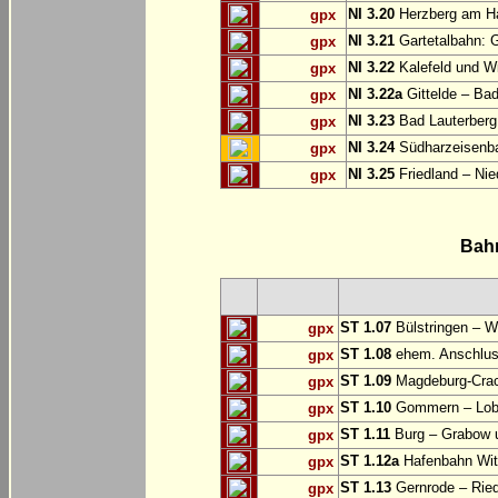
NI 3.20
Herzberg am Ha
gpx
NI 3.21
Gartetalbahn: 
gpx
NI 3.22
Kalefeld und Wi
gpx
NI 3.22a
Gittelde – Ba
gpx
NI 3.23
Bad Lauterberg
gpx
NI 3.24
Südharzeisenba
gpx
NI 3.25
Friedland – Nie
gpx
Bah
ST 1.07
Bülstringen – W
gpx
ST 1.08
ehem. Anschlu
gpx
ST 1.09
Magdeburg-Craca
gpx
ST 1.10
Gommern – Lobu
gpx
ST 1.11
Burg – Grabow u
gpx
ST 1.12a
Hafenbahn Wit
gpx
ST 1.13
Gernrode – Ried
gpx