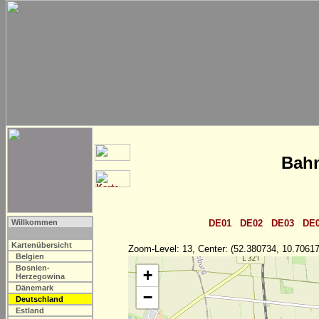
Bahn
Willkommen
DE01
DE02
DE03
DE
Kartenübersicht
Zoom-Level: 13, Center: (52.380734, 10.70617
Belgien
Bosnien-
+
Herzegowina
Dänemark
−
Deutschland
Estland