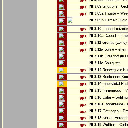
NI 3.09
Grießem – Groß
gpx
NI 3.09a
Thüste – Wee
gpx
NI 3.09b
Hameln (Nords
NI 3.10
Lenne-Freizeit
gpx
NI 3.10a
Dassel – Einb
gpx
NI 3.11
Gronau (Leine) 
gpx
NI 3.11a
Söhre – ehem. 
gpx
NI 3.11b
Grasdorf (in D
NI 3.11c
Salzgitter
NI 3.12
Radweg zur Kun
gpx
NI 3.13
Bockenem-Born
gpx
NI 3.14
Innerstetal-Rad
gpx
NI 3.15
Immenrode – V
gpx
NI 3.16
Uslar – Sohlin
gpx
NI 3.16a
Bodenfelde (H
gpx
NI 3.17
Göttingen – Dra
gpx
NI 3.18
Nörten-Hardenb
gpx
NI 3.19
Wulften – Gieb
gpx