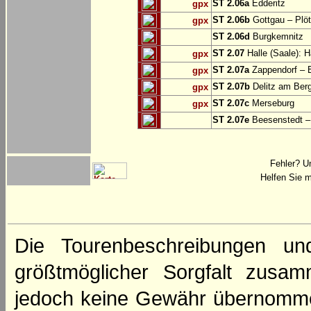
ST 2.06a
Edderitz
gpx
ST 2.06b
Gottgau – Plö
gpx
ST 2.06d
Burgkemnitz
ST 2.07
Halle (Saale): H
gpx
ST 2.07a
Zappendorf – 
gpx
ST 2.07b
Delitz am Ber
gpx
ST 2.07c
Merseburg
gpx
ST 2.07e
Beesenstedt – 
Fehler? U
Helfen Sie m
Die Tourenbeschreibungen un
größtmöglicher Sorgfalt zusamm
jedoch keine Gewähr übernomme