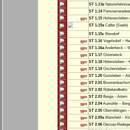
ST 1.13a
Naturerlebnisw
ST 1.14
Panoramaradweg 
ST 1.15
Hohenerxleben (
gpx
ST 1.15a
Calbe (Saale)
ST 1.15c
Biendorf
ST 1.16
Vogelsdorf – Ha
gpx
ST 1.16a
Anderbeck – W
gpx
ST 1.17
Osterwieck
gpx
ST 1.18
Hötensleben – 
gpx
ST 1.19
Oschersleben –
gpx
ST 1.20
Gunsleben – Ad
gpx
ST 2.01
Brunnenbachsm
gpx
ST 2.02
Rübelandbahn: T
gpx
ST 2.03
Berga – Artern
gpx
ST 2.04
Aumühle – Ber
gpx
ST 2.05
Oberröblingen – 
gpx
ST 2.05a
Mansfeld – Klo
gpx
ST 2.06
Dessau-Radegas
gpx