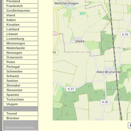
Finnland
Frankreich
Großbritannien
Irland
Italien
Kroatien
Lettland
Litauen
Luxemburg
Montenegro
Niederlande
Norwegen
Österreich
Polen
Portugal
Schweden
Schweiz
Serbien
Slowakei
Slowenien
Spanien
Tschechien
Ungarn
Tunnel
Brücken
Streckenverzeichnis