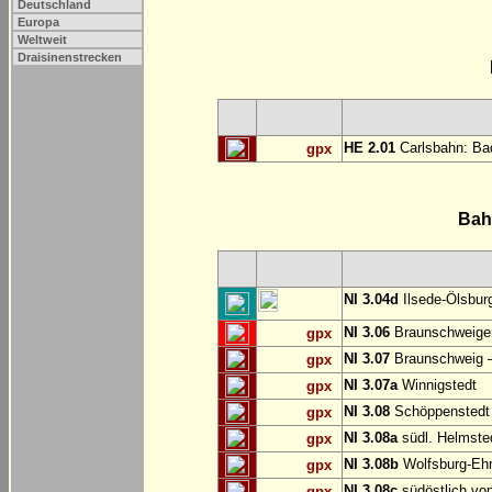
Deutschland
Europa
Weltweit
Draisinenstrecken
HE 2.01
Carlsbahn: Bad
gpx
Bah
NI 3.04d
Ilsede-Ölsburg
NI 3.06
Braunschweiger
gpx
NI 3.07
Braunschweig 
gpx
NI 3.07a
Winnigstedt
gpx
NI 3.08
Schöppenstedt
gpx
NI 3.08a
südl. Helmste
gpx
NI 3.08b
Wolfsburg-E
gpx
NI 3.08c
südöstlich vo
gpx