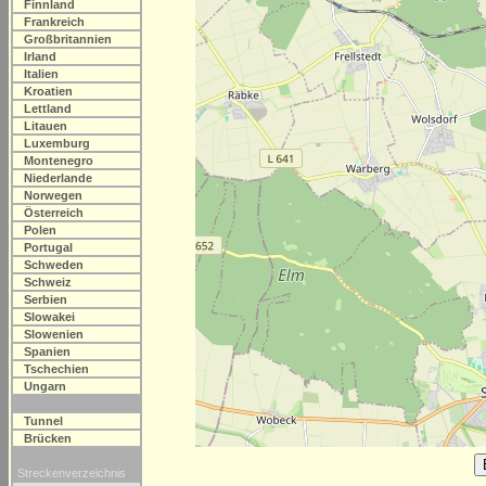
Finnland
Frankreich
Großbritannien
Irland
Italien
Kroatien
Lettland
Litauen
Luxemburg
Montenegro
Niederlande
Norwegen
Österreich
Polen
Portugal
Schweden
Schweiz
Serbien
Slowakei
Slowenien
Spanien
Tschechien
Ungarn
Tunnel
Brücken
Streckenverzeichnis