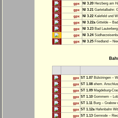
NI 3.20
Herzberg am Ha
gpx
NI 3.21
Gartetalbahn: 
gpx
NI 3.22
Kalefeld und Wi
gpx
NI 3.22a
Gittelde – Ba
gpx
NI 3.23
Bad Lauterberg
gpx
NI 3.24
Südharzeisenba
gpx
NI 3.25
Friedland – Nie
gpx
Bah
ST 1.07
Bülstringen – W
gpx
ST 1.08
ehem. Anschlu
gpx
ST 1.09
Magdeburg-Craca
gpx
ST 1.10
Gommern – Lobu
gpx
ST 1.11
Burg – Grabow u
gpx
ST 1.12a
Hafenbahn Wit
gpx
ST 1.13
Gernrode – Ried
gpx