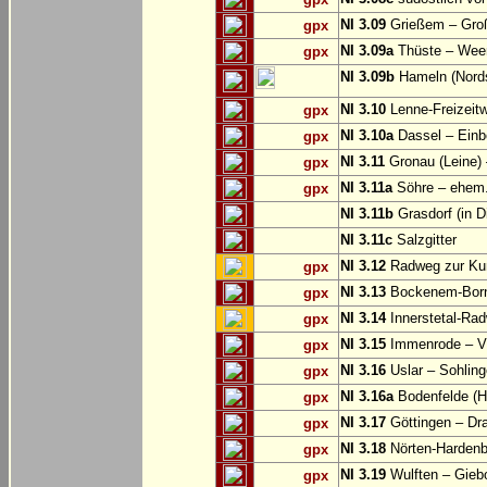
NI 3.09
Grießem – Groß
gpx
NI 3.09a
Thüste – Wee
gpx
NI 3.09b
Hameln (Nords
NI 3.10
Lenne-Freizeit
gpx
NI 3.10a
Dassel – Einb
gpx
NI 3.11
Gronau (Leine) 
gpx
NI 3.11a
Söhre – ehem. 
gpx
NI 3.11b
Grasdorf (in D
NI 3.11c
Salzgitter
NI 3.12
Radweg zur Kun
gpx
NI 3.13
Bockenem-Born
gpx
NI 3.14
Innerstetal-Rad
gpx
NI 3.15
Immenrode – V
gpx
NI 3.16
Uslar – Sohlin
gpx
NI 3.16a
Bodenfelde (H
gpx
NI 3.17
Göttingen – Dra
gpx
NI 3.18
Nörten-Hardenb
gpx
NI 3.19
Wulften – Gieb
gpx