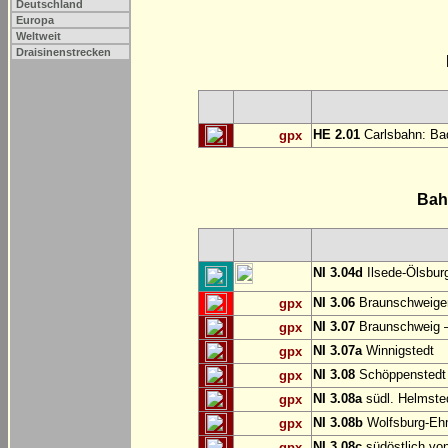
Deutschland
Europa
Weltweit
Draisinenstrecken
HE 2.01
Carlsbahn: Bad
gpx
Bah
NI 3.04d
Ilsede-Ölsburg
NI 3.06
Braunschweiger
gpx
NI 3.07
Braunschweig 
gpx
NI 3.07a
Winnigstedt
gpx
NI 3.08
Schöppenstedt
gpx
NI 3.08a
südl. Helmste
gpx
NI 3.08b
Wolfsburg-E
gpx
NI 3.08c
südöstlich vo
gpx