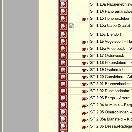
ST 1.13a
Naturerlebnisw
ST 1.14
Panoramaradweg 
ST 1.15
Hohenerxleben (
gpx
ST 1.15a
Calbe (Saale)
ST 1.15c
Biendorf
ST 1.16
Vogelsdorf – Ha
gpx
ST 1.16a
Anderbeck – W
gpx
ST 1.17
Osterwieck
gpx
ST 1.18
Hötensleben – 
gpx
ST 1.19
Oschersleben –
gpx
ST 1.20
Gunsleben – Ad
gpx
ST 2.01
Brunnenbachsm
gpx
ST 2.02
Rübelandbahn: T
gpx
ST 2.03
Berga – Artern
gpx
ST 2.04
Aumühle – Ber
gpx
ST 2.05
Oberröblingen – 
gpx
ST 2.05a
Mansfeld – Klo
gpx
ST 2.06
Dessau-Radegas
gpx