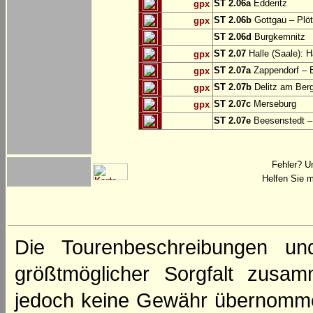
ST 2.06a
Edderitz
gpx
ST 2.06b
Gottgau – Plö
gpx
ST 2.06d
Burgkemnitz
ST 2.07
Halle (Saale): H
gpx
ST 2.07a
Zappendorf – 
gpx
ST 2.07b
Delitz am Ber
gpx
ST 2.07c
Merseburg
gpx
ST 2.07e
Beesenstedt – 
Fehler? U
Helfen Sie m
Die Tourenbeschreibungen un
größtmöglicher Sorgfalt zusamm
jedoch keine Gewähr übernomme