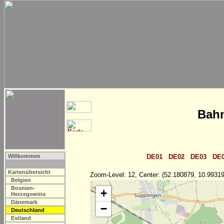
Bahn
Willkommen
DE01
DE02
DE03
DE
Kartenübersicht
Zoom-Level: 12, Center: (52.180879, 10.99319
Belgien
Bosnien-
+
Herzegowina
Dänemark
−
Deutschland
Estland