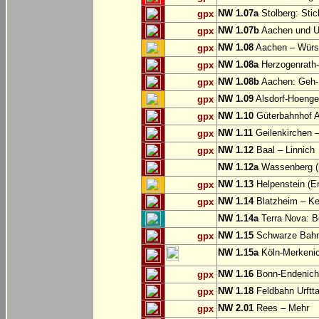
NW 1.07a
Stolberg: Sti
gpx
NW 1.07b
Aachen und U
gpx
NW 1.08
Aachen – Würse
gpx
NW 1.08a
Herzogenrath-
gpx
NW 1.08b
Aachen: Geh-
gpx
NW 1.09
Alsdorf-Hoenge
gpx
NW 1.10
Güterbahnhof Al
gpx
NW 1.11
Geilenkirchen – 
gpx
NW 1.12
Baal – Linnich
gpx
NW 1.12a
Wassenberg (i
NW 1.13
Helpenstein (E
gpx
NW 1.14
Blatzheim – Ke
gpx
NW 1.14a
Terra Nova: Be
NW 1.15
Schwarze Bahn:
gpx
NW 1.15a
Köln-Merkeni
NW 1.16
Bonn-Endenich
gpx
NW 1.18
Feldbahn Urftta
gpx
NW 2.01
Rees – Mehr
gpx