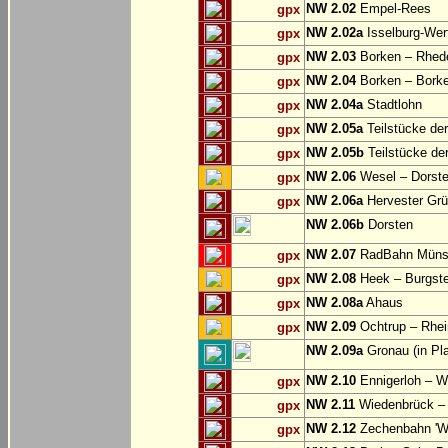
NW 2.02
Empel-Rees
gpx
NW 2.02a
Isselburg-Wer
gpx
NW 2.03
Borken – Rhed
gpx
NW 2.04
Borken – Bork
gpx
NW 2.04a
Stadtlohn
gpx
NW 2.05a
Teilstücke de
gpx
NW 2.05b
Teilstücke de
gpx
NW 2.06
Wesel – Dorste
gpx
NW 2.06a
Hervester Grü
gpx
NW 2.06b
Dorsten
NW 2.07
RadBahn Münste
gpx
NW 2.08
Heek – Burgste
gpx
NW 2.08a
Ahaus
gpx
NW 2.09
Ochtrup – Rhei
gpx
NW 2.09a
Gronau (in Pl
NW 2.10
Ennigerloh – W
gpx
NW 2.11
Wiedenbrück – 
gpx
NW 2.12
Zechenbahn 'We
gpx