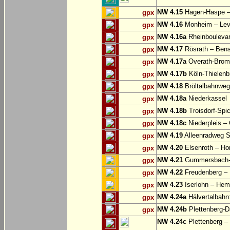
NW 4.15
Hagen-Haspe – 
gpx
NW 4.16
Monheim – Lev
gpx
NW 4.16a
Rheinbouleva
gpx
NW 4.17
Rösrath – Ben
gpx
NW 4.17a
Overath-Bromb
gpx
NW 4.17b
Köln-Thielenb
gpx
NW 4.18
Bröltalbahnweg
gpx
NW 4.18a
Niederkassel
gpx
NW 4.18b
Troisdorf-Spi
gpx
NW 4.18c
Niederpleis – 
gpx
NW 4.19
Alleenradweg S
gpx
NW 4.20
Elsenroth – H
gpx
NW 4.21
Gummersbach-D
gpx
NW 4.22
Freudenberg – 
gpx
NW 4.23
Iserlohn – Hem
gpx
NW 4.24a
Hälvertalbahn:
gpx
NW 4.24b
Plettenberg-D
gpx
NW 4.24c
Plettenberg –