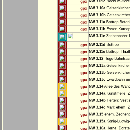
NW 3.09c
Bochum-Hönt
gpx
NW 3.10a
Gelsenkirche
gpx
NW 3.10b
Gelsenkirchen
gpx
NW 3.11a
Bottrop-Baten
gpx
NW 3.11b
Essen-Karnap:
gpx
NW 3.11c
Zechenbahn: B
NW 3.11d
Bottrop
gpx
NW 3.11e
Bottrop: Thiat
gpx
NW 3.12
Hugo-Bahntrass
gpx
NW 3.13a
Gelsenkirchen
gpx
NW 3.13b
Gelsenkirchen
gpx
NW 3.13c
Ewaldbahn und
gpx
NW 3.14
Allee des Wand
gpx
NW 3.14a
Kunstmeile: Z
gpx
NW 3.14b
Herten: Vesti
gpx
NW 3.14c
Marl: ehem. 
gpx
NW 3.15
ehem. Zechenba
gpx
NW 3.15a
König-Ludwig-
gpx
NW 3.16a
Herne: Dorste
gpx