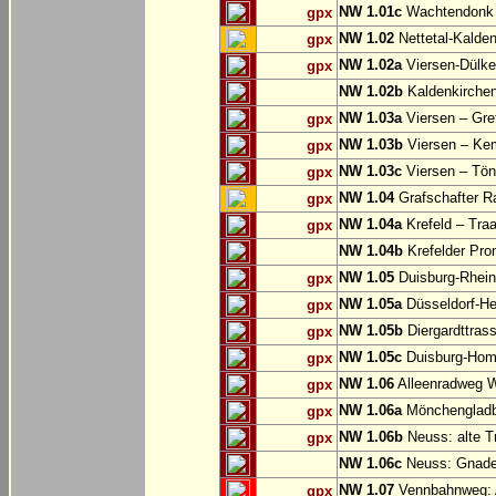
NW 1.01c
Wachtendonk
gpx
NW 1.02
Nettetal-Kalde
gpx
NW 1.02a
Viersen-Dülke
gpx
NW 1.02b
Kaldenkirche
NW 1.03a
Viersen – Gre
gpx
NW 1.03b
Viersen – Ke
gpx
NW 1.03c
Viersen – Tön
gpx
NW 1.04
Grafschafter R
gpx
NW 1.04a
Krefeld – Traa
gpx
NW 1.04b
Krefelder Pro
NW 1.05
Duisburg-Rhein
gpx
NW 1.05a
Düsseldorf-He
gpx
NW 1.05b
Diergardttras
gpx
NW 1.05c
Duisburg-Hom
gpx
NW 1.06
Alleenradweg Wi
gpx
NW 1.06a
Mönchengladb
gpx
NW 1.06b
Neuss: alte T
gpx
NW 1.06c
Neuss: Gnade
NW 1.07
Vennbahnweg: 
gpx