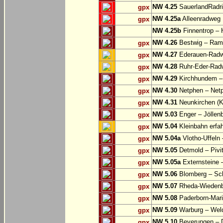
NW 4.25
SauerlandRadri
gpx
NW 4.25a
Alleenradweg
gpx
NW 4.25b
Finnentrop –
NW 4.26
Bestwig – Rams
gpx
NW 4.27
Ederauen-Radwe
gpx
NW 4.28
Ruhr-Eder-Radwe
gpx
NW 4.29
Kirchhundem –
gpx
NW 4.30
Netphen – Net
gpx
NW 4.31
Neunkirchen (K
gpx
NW 5.03
Enger – Jöllen
gpx
NW 5.04
Kleinbahn erfah
gpx
NW 5.04a
Vlotho-Uffeln 
gpx
NW 5.05
Detmold – Pivi
gpx
NW 5.05a
Externsteine 
gpx
NW 5.06
Blomberg – Sc
gpx
NW 5.07
Rheda-Wiedenbr
gpx
NW 5.08
Paderborn-Mari
gpx
NW 5.09
Warburg – Wel
gpx
NW 5.10
Beverungen – 
gpx