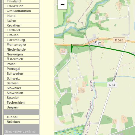
Finnland
−
Frankreich
Großbritannien
Irland
Italien
Kroatien
Lettland
Litauen
Luxemburg
Montenegro
Niederlande
Norwegen
Österreich
Polen
Portugal
Schweden
Schweiz
Serbien
Slowakei
Slowenien
Spanien
Tschechien
Ungarn
Tunnel
Brücken
Streckenverzeichnis