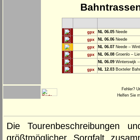
Bahntrasse
NL 06.05
Neede
gpx
NL 06.06
Neede
gpx
NL 06.07
Neede – Wint
gpx
NL 06.08
Groenlo – Lie
gpx
NL 06.09
Winterswijk –
NL 12.03
Boxteler Ba
gpx
Fehler? U
Helfen Sie m
Die Tourenbeschreibungen un
größtmöglicher Sorgfalt zusamm