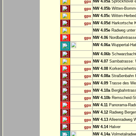
NW 4.05a
Sprockhövel e
gpx
NW 4.05b
Witten-Bommer
gpx
NW 4.05c
Witten-Herbed
gpx
NW 4.05d
Harkortsche K
gpx
NW 4.05e
Radweg unter
NW 4.06
Nordbahntrasse
gpx
NW 4.06a
Wuppertal-Hatz
NW 4.06b
Schwarzbachtr
NW 4.07
Sambatrasse: W
gpx
NW 4.08
Korkenziehertr
gpx
NW 4.08a
Straßenbahn 
gpx
NW 4.09
Trasse des We
gpx
NW 4.10a
Bergbahntrass
gpx
NW 4.10b
Remscheid-St
gpx
NW 4.11
Panorama-Radw
gpx
NW 4.12
Radweg Bergerh
gpx
NW 4.13
Alleenradweg W
gpx
NW 4.14
Halver
gpx
NW 4.14a
Volmetalradwe