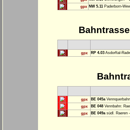
NW 5.11
Paderborn-Wew
gpx
Bahntrass
RP 4.03
Asdorftal-Radw
gpx
Bahntr
BE 045a
Vennquerbahn
gpx
BE 048
Vennbahn: Raer
gpx
BE 049a
südl. Raeren 
gpx