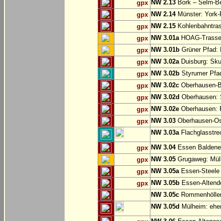
NW 2.13
Bork – Selm-Be
gpx
NW 2.14
Münster: York-
gpx
NW 2.15
Kohlenbahntr
gpx
NW 3.01a
HOAG-Trasse:
gpx
NW 3.01b
Grüner Pfad: 
gpx
NW 3.02a
Duisburg: Sku
gpx
NW 3.02b
Styrumer Pfad
gpx
NW 3.02c
Oberhausen-B
gpx
NW 3.02d
Oberhausen: S
gpx
NW 3.02e
Oberhausen:
gpx
NW 3.03
Oberhausen-Ost
gpx
NW 3.03a
Flachglasstrec
NW 3.04
Essen Baldene
gpx
NW 3.05
Grugaweg: Mül
gpx
NW 3.05a
Essen-Steele 
gpx
NW 3.05b
Essen-Altend
gpx
NW 3.05c
Rommenhöller 
NW 3.05d
Mülheim: ehem