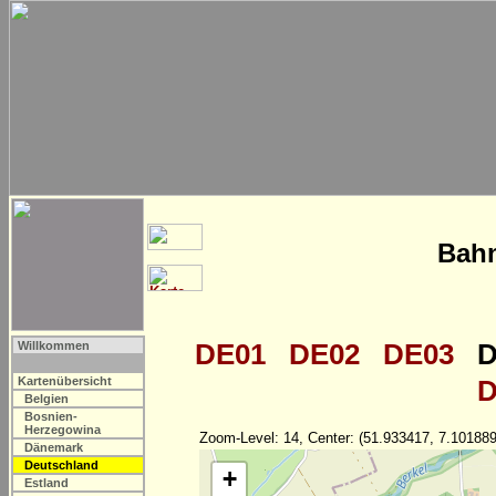
Bahn
DE01
DE02
DE03
D
Willkommen
Kartenübersicht
D
Belgien
Bosnien-
Herzegowina
Zoom-Level: 14, Center: (51.933417, 7.101889
Dänemark
Deutschland
+
Estland