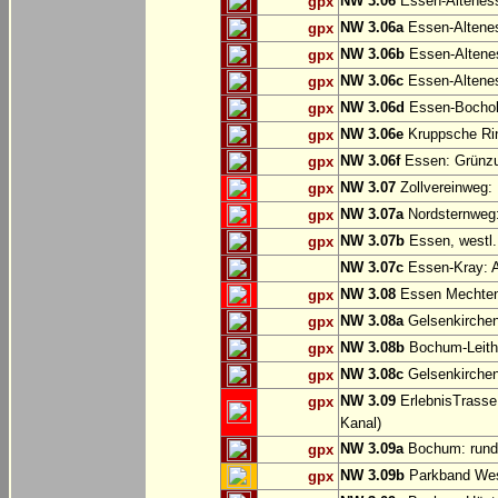
NW 3.06
Essen-Altenes
gpx
NW 3.06a
Essen-Alteness
gpx
NW 3.06b
Essen-Altenes
gpx
NW 3.06c
Essen-Altenes
gpx
NW 3.06d
Essen-Bochold
gpx
NW 3.06e
Kruppsche Ri
gpx
NW 3.06f
Essen: Grünzu
gpx
NW 3.07
Zollvereinweg:
gpx
NW 3.07a
Nordsternweg:
gpx
NW 3.07b
Essen, westl.
gpx
NW 3.07c
Essen-Kray: A
NW 3.08
Essen Mechtenb
gpx
NW 3.08a
Gelsenkirchen
gpx
NW 3.08b
Bochum-Leithe
gpx
NW 3.08c
Gelsenkirchen
gpx
NW 3.09
ErlebnisTrasse
gpx
Kanal)
NW 3.09a
Bochum: rund
gpx
NW 3.09b
Parkband Wes
gpx