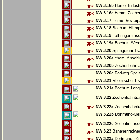
NW 3.16b
Herne: Indust
gpx
NW 3.16c
Herne: Zechen
gpx
NW 3.17
Herne: Revierp
gpx
NW 3.18
Bochum-Hiltrop
gpx
NW 3.19
Lothringentras
gpx
NW 3.19a
Bochum-Werne:
gpx
NW 3.20
Springorum-Tr
gpx
NW 3.20a
ehem. Anschlu
gpx
NW 3.20b
Zechenbahn Ju
gpx
NW 3.20c
Radweg Opelt
NW 3.21
Rheinischer Es
gpx
NW 3.21a
Bochum-Langen
NW 3.22
Zechenbahntras
NW 3.22a
Zechenbahntra
gpx
NW 3.22b
Dortmund-Men
NW 3.22c
Seilbahntrass
gpx
NW 3.23
Bananenradweg
gpx
NW 3.23a
Dortmund-Hör
gpx