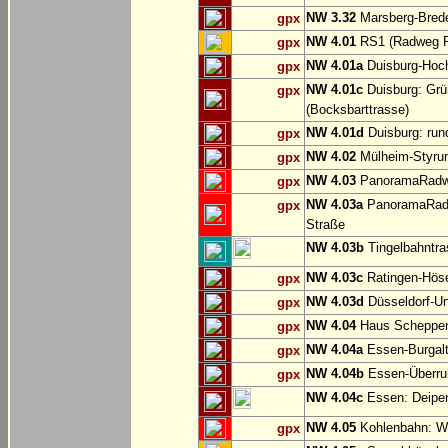
NW 3.32
Marsberg-Brede
gpx
NW 4.01
RS1 (Radweg Rh
gpx
NW 4.01a
Duisburg-Hoch
gpx
NW 4.01c
Duisburg: Grü
gpx
(Bocksbarttrasse)
NW 4.01d
Duisburg: run
gpx
NW 4.02
Mülheim-Styru
gpx
NW 4.03
PanoramaRadweg
gpx
NW 4.03a
PanoramaRadwe
gpx
Straße
NW 4.03b
Tingelbahntras
NW 4.03c
Ratingen-Hös
gpx
NW 4.03d
Düsseldorf-Un
gpx
NW 4.04
Haus Scheppen
gpx
NW 4.04a
Essen-Burgalt
gpx
NW 4.04b
Essen-Überruh
gpx
NW 4.04c
Essen: Deipe
NW 4.05
Kohlenbahn: Wu
gpx