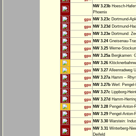
NW 3.23b
Hoesch-Hafenb
Phoenix
NW 3.23c
Dortmund-Apl
gpx
NW 3.23d
Dortmund-Hac
gpx
NW 3.23e
Dortmund: Ze
gpx
NW 3.24
Gneisenau-Tras
gpx
NW 3.25
Werne-Stocku
gpx
NW 3.25a
Bergkamen: Gr
gpx
NW 3.26
Klöcknerbahnw
gpx
NW 3.27
Alleenradweg U
gpx
NW 3.27a
Hamm – Rhyn
gpx
NW 3.27b
Werl: Pengel
gpx
NW 3.27c
Lippborg-Hein
gpx
NW 3.27d
Hamm-Herringen
gpx
NW 3.28
Pengel-Anton-R
gpx
NW 3.29
Pengel-Anton-R
gpx
NW 3.30
Warstein: Indus
gpx
NW 3.31
Winterberg-Nie
gpx
Deifeld