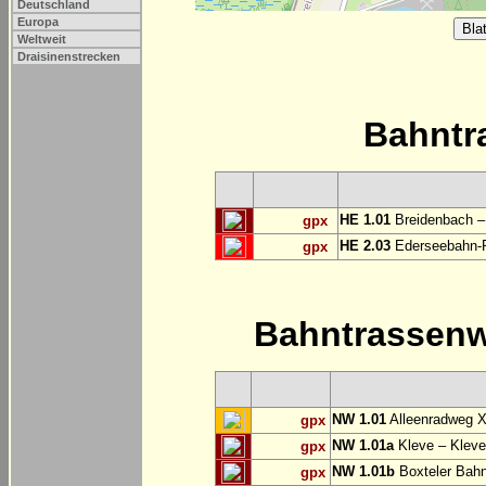
Deutschland
Europa
Weltweit
Draisinenstrecken
Bahntr
HE 1.01
Breidenbach –
gpx
HE 2.03
Ederseebahn-R
gpx
Bahntrassen
NW 1.01
Alleenradweg X
gpx
NW 1.01a
Kleve – Kleve
gpx
NW 1.01b
Boxteler Bah
gpx