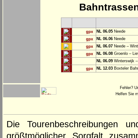
Bahntrasse
NL 06.05
Neede
gpx
NL 06.06
Neede
gpx
NL 06.07
Neede – Wint
gpx
NL 06.08
Groenlo – Lie
gpx
NL 06.09
Winterswijk –
NL 12.03
Boxteler Ba
gpx
Fehler? U
Helfen Sie m
Die Tourenbeschreibungen un
größtmöglicher Sorgfalt zusamm