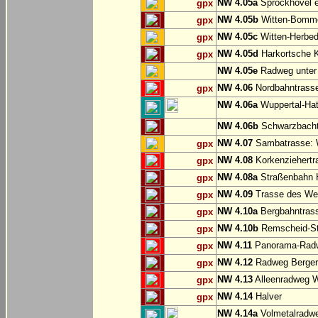
NW 4.05a
Sprockhövel e
gpx
NW 4.05b
Witten-Bommer
gpx
NW 4.05c
Witten-Herbed
gpx
NW 4.05d
Harkortsche K
gpx
NW 4.05e
Radweg unter
NW 4.06
Nordbahntrasse
gpx
NW 4.06a
Wuppertal-Hatz
NW 4.06b
Schwarzbachtr
NW 4.07
Sambatrasse: W
gpx
NW 4.08
Korkenziehertr
gpx
NW 4.08a
Straßenbahn 
gpx
NW 4.09
Trasse des We
gpx
NW 4.10a
Bergbahntrass
gpx
NW 4.10b
Remscheid-St
gpx
NW 4.11
Panorama-Radw
gpx
NW 4.12
Radweg Bergerh
gpx
NW 4.13
Alleenradweg W
gpx
NW 4.14
Halver
gpx
NW 4.14a
Volmetalradwe