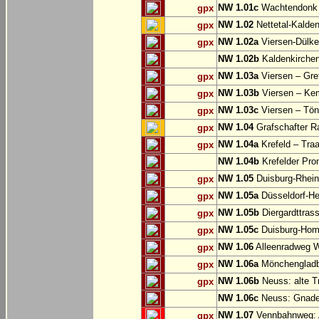
NW 1.01c
Wachtendonk
gpx
NW 1.02
Nettetal-Kalde
gpx
NW 1.02a
Viersen-Dülke
gpx
NW 1.02b
Kaldenkirche
NW 1.03a
Viersen – Gre
gpx
NW 1.03b
Viersen – Ke
gpx
NW 1.03c
Viersen – Tön
gpx
NW 1.04
Grafschafter R
gpx
NW 1.04a
Krefeld – Traa
gpx
NW 1.04b
Krefelder Pro
NW 1.05
Duisburg-Rhein
gpx
NW 1.05a
Düsseldorf-He
gpx
NW 1.05b
Diergardttras
gpx
NW 1.05c
Duisburg-Hom
gpx
NW 1.06
Alleenradweg Wi
gpx
NW 1.06a
Mönchengladb
gpx
NW 1.06b
Neuss: alte T
gpx
NW 1.06c
Neuss: Gnade
NW 1.07
Vennbahnweg: 
gpx