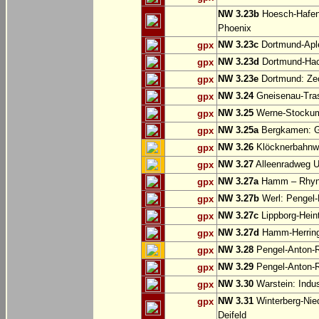
NW 3.23b
Hoesch-Hafenb
Phoenix
NW 3.23c
Dortmund-Apl
gpx
NW 3.23d
Dortmund-Hac
gpx
NW 3.23e
Dortmund: Ze
gpx
NW 3.24
Gneisenau-Tras
gpx
NW 3.25
Werne-Stocku
gpx
NW 3.25a
Bergkamen: Gr
gpx
NW 3.26
Klöcknerbahnw
gpx
NW 3.27
Alleenradweg U
gpx
NW 3.27a
Hamm – Rhyn
gpx
NW 3.27b
Werl: Pengel
gpx
NW 3.27c
Lippborg-Hein
gpx
NW 3.27d
Hamm-Herringen
gpx
NW 3.28
Pengel-Anton-R
gpx
NW 3.29
Pengel-Anton-R
gpx
NW 3.30
Warstein: Indus
gpx
NW 3.31
Winterberg-Nie
gpx
Deifeld