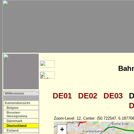
Bahn
DE01
DE02
DE03
D
Willkommen
Kartenübersicht
D
Belgien
Bosnien-
Herzegowina
Zoom-Level: 12, Center: (50.722547, 6.187706
Dänemark
Deutschland
+
Estland