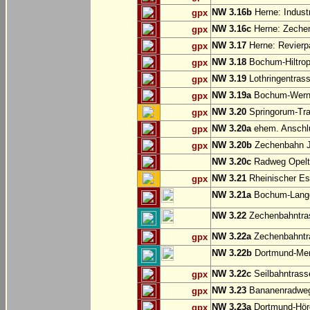
NW 3.16b
Herne: Indust
gpx
NW 3.16c
Herne: Zechen
gpx
NW 3.17
Herne: Revierp
gpx
NW 3.18
Bochum-Hiltrop
gpx
NW 3.19
Lothringentras
gpx
NW 3.19a
Bochum-Werne:
gpx
NW 3.20
Springorum-Tr
gpx
NW 3.20a
ehem. Anschlu
gpx
NW 3.20b
Zechenbahn Ju
gpx
NW 3.20c
Radweg Opelt
NW 3.21
Rheinischer Es
gpx
NW 3.21a
Bochum-Langen
NW 3.22
Zechenbahntras
NW 3.22a
Zechenbahntra
gpx
NW 3.22b
Dortmund-Men
NW 3.22c
Seilbahntrass
gpx
NW 3.23
Bananenradweg
gpx
NW 3.23a
Dortmund-Hör
gpx