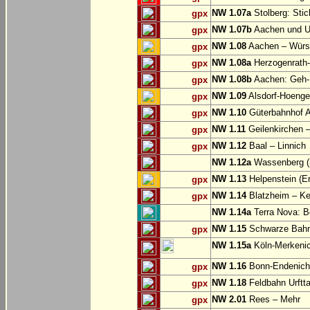
NW 1.07a
Stolberg: Sti
gpx
NW 1.07b
Aachen und U
gpx
NW 1.08
Aachen – Würse
gpx
NW 1.08a
Herzogenrath-
gpx
NW 1.08b
Aachen: Geh-
gpx
NW 1.09
Alsdorf-Hoenge
gpx
NW 1.10
Güterbahnhof Al
gpx
NW 1.11
Geilenkirchen – 
gpx
NW 1.12
Baal – Linnich
gpx
NW 1.12a
Wassenberg (i
NW 1.13
Helpenstein (E
gpx
NW 1.14
Blatzheim – Ke
gpx
NW 1.14a
Terra Nova: Be
NW 1.15
Schwarze Bahn:
gpx
NW 1.15a
Köln-Merkeni
NW 1.16
Bonn-Endenich
gpx
NW 1.18
Feldbahn Urftta
gpx
NW 2.01
Rees – Mehr
gpx