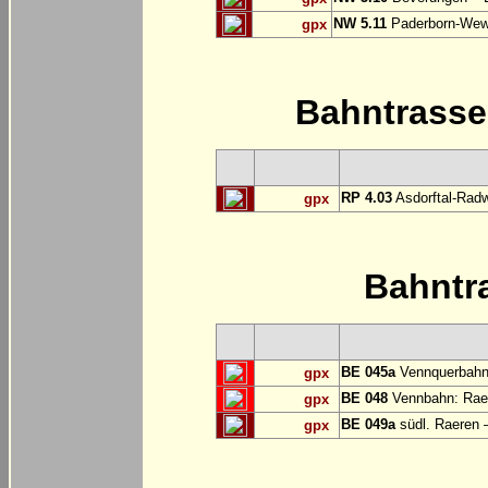
NW 5.11
Paderborn-Wew
gpx
Bahntrass
RP 4.03
Asdorftal-Radw
gpx
Bahntr
BE 045a
Vennquerbahn
gpx
BE 048
Vennbahn: Raer
gpx
BE 049a
südl. Raeren 
gpx