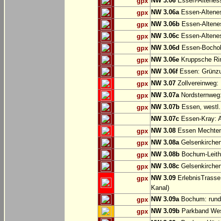
NW 3.06
Essen-Altenes
gpx
NW 3.06a
Essen-Alteness
gpx
NW 3.06b
Essen-Altenes
gpx
NW 3.06c
Essen-Altenes
gpx
NW 3.06d
Essen-Bochold
gpx
NW 3.06e
Kruppsche Ri
gpx
NW 3.06f
Essen: Grünzu
gpx
NW 3.07
Zollvereinweg:
gpx
NW 3.07a
Nordsternweg:
gpx
NW 3.07b
Essen, westl.
gpx
NW 3.07c
Essen-Kray: A
NW 3.08
Essen Mechtenb
gpx
NW 3.08a
Gelsenkirchen
gpx
NW 3.08b
Bochum-Leithe
gpx
NW 3.08c
Gelsenkirchen
gpx
NW 3.09
ErlebnisTrasse
gpx
Kanal)
NW 3.09a
Bochum: rund
gpx
NW 3.09b
Parkband Wes
gpx