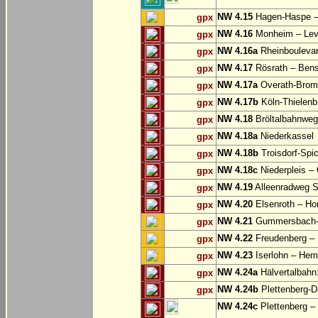
NW 4.15
Hagen-Haspe – 
gpx
NW 4.16
Monheim – Lev
gpx
NW 4.16a
Rheinbouleva
gpx
NW 4.17
Rösrath – Ben
gpx
NW 4.17a
Overath-Bromb
gpx
NW 4.17b
Köln-Thielenb
gpx
NW 4.18
Bröltalbahnweg
gpx
NW 4.18a
Niederkassel
gpx
NW 4.18b
Troisdorf-Spi
gpx
NW 4.18c
Niederpleis – 
gpx
NW 4.19
Alleenradweg S
gpx
NW 4.20
Elsenroth – H
gpx
NW 4.21
Gummersbach-D
gpx
NW 4.22
Freudenberg – 
gpx
NW 4.23
Iserlohn – Hem
gpx
NW 4.24a
Hälvertalbahn:
gpx
NW 4.24b
Plettenberg-D
gpx
NW 4.24c
Plettenberg –