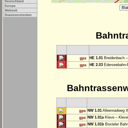
Deutschland
Europa
Weltweit
Draisinenstrecken
Bahntr
HE 1.01
Breidenbach –
gpx
HE 2.03
Ederseebahn-R
gpx
Bahntrassen
NW 1.01
Alleenradweg X
gpx
NW 1.01a
Kleve – Kleve
gpx
NW 1.01b
Boxteler Bah
gpx