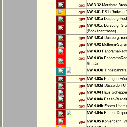
NW 3.32
Marsberg-Brede
gpx
NW 4.01
RS1 (Radweg Rh
gpx
NW 4.01a
Duisburg-Hoch
gpx
NW 4.01c
Duisburg: Grü
gpx
(Bocksbarttrasse)
NW 4.01d
Duisburg: run
gpx
NW 4.02
Mülheim-Styru
gpx
NW 4.03
PanoramaRadweg
gpx
NW 4.03a
PanoramaRadwe
gpx
Straße
NW 4.03b
Tingelbahntras
NW 4.03c
Ratingen-Hös
gpx
NW 4.03d
Düsseldorf-Un
gpx
NW 4.04
Haus Scheppen
gpx
NW 4.04a
Essen-Burgalt
gpx
NW 4.04b
Essen-Überruh
gpx
NW 4.04c
Essen: Deipe
NW 4.05
Kohlenbahn: Wu
gpx