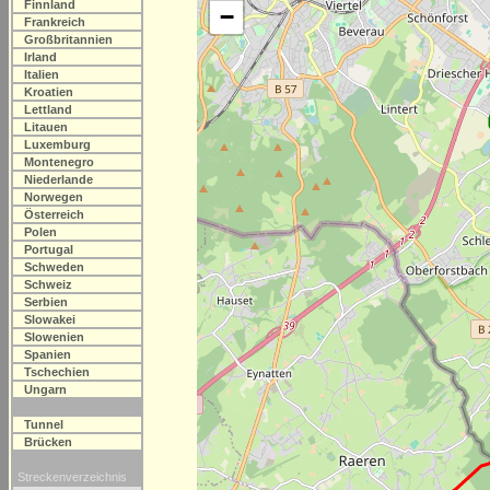
Finnland
−
Frankreich
Großbritannien
Irland
Italien
Kroatien
Lettland
Litauen
Luxemburg
Montenegro
Niederlande
Norwegen
Österreich
Polen
Portugal
Schweden
Schweiz
Serbien
Slowakei
Slowenien
Spanien
Tschechien
Ungarn
Tunnel
Brücken
Streckenverzeichnis