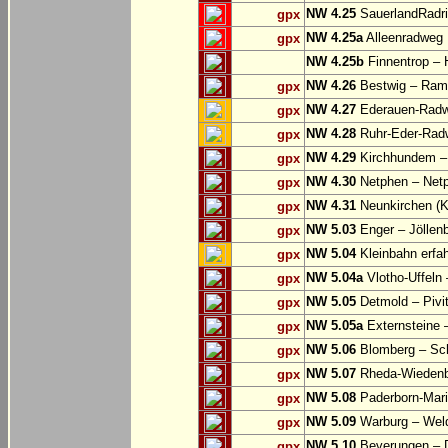
NW 4.25
SauerlandRadri
gpx
NW 4.25a
Alleenradweg
gpx
NW 4.25b
Finnentrop –
NW 4.26
Bestwig – Rams
gpx
NW 4.27
Ederauen-Radwe
gpx
NW 4.28
Ruhr-Eder-Radwe
gpx
NW 4.29
Kirchhundem –
gpx
NW 4.30
Netphen – Net
gpx
NW 4.31
Neunkirchen (K
gpx
NW 5.03
Enger – Jöllen
gpx
NW 5.04
Kleinbahn erfah
gpx
NW 5.04a
Vlotho-Uffeln 
gpx
NW 5.05
Detmold – Pivi
gpx
NW 5.05a
Externsteine 
gpx
NW 5.06
Blomberg – Sc
gpx
NW 5.07
Rheda-Wiedenbr
gpx
NW 5.08
Paderborn-Mari
gpx
NW 5.09
Warburg – Wel
gpx
NW 5.10
Beverungen – 
gpx