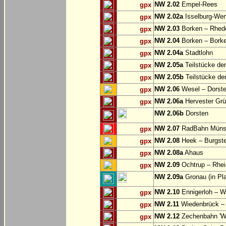
NW 2.02
Empel-Rees
gpx
NW 2.02a
Isselburg-Wer
gpx
NW 2.03
Borken – Rhed
gpx
NW 2.04
Borken – Bork
gpx
NW 2.04a
Stadtlohn
gpx
NW 2.05a
Teilstücke de
gpx
NW 2.05b
Teilstücke de
gpx
NW 2.06
Wesel – Dorste
gpx
NW 2.06a
Hervester Grü
gpx
NW 2.06b
Dorsten
NW 2.07
RadBahn Münste
gpx
NW 2.08
Heek – Burgste
gpx
NW 2.08a
Ahaus
gpx
NW 2.09
Ochtrup – Rhei
gpx
NW 2.09a
Gronau (in Pl
NW 2.10
Ennigerloh – W
gpx
NW 2.11
Wiedenbrück – 
gpx
NW 2.12
Zechenbahn 'We
gpx