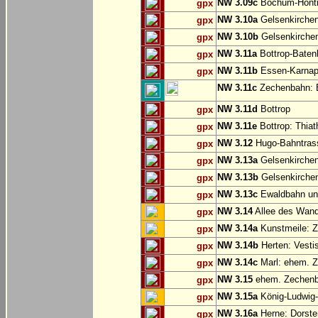
NW 3.09c
Bochum-Hönt
gpx
NW 3.10a
Gelsenkirche
gpx
NW 3.10b
Gelsenkirchen
gpx
NW 3.11a
Bottrop-Baten
gpx
NW 3.11b
Essen-Karnap:
gpx
NW 3.11c
Zechenbahn: B
NW 3.11d
Bottrop
gpx
NW 3.11e
Bottrop: Thiat
gpx
NW 3.12
Hugo-Bahntrass
gpx
NW 3.13a
Gelsenkirchen
gpx
NW 3.13b
Gelsenkirchen
gpx
NW 3.13c
Ewaldbahn und
gpx
NW 3.14
Allee des Wand
gpx
NW 3.14a
Kunstmeile: Z
gpx
NW 3.14b
Herten: Vesti
gpx
NW 3.14c
Marl: ehem. 
gpx
NW 3.15
ehem. Zechenba
gpx
NW 3.15a
König-Ludwig-
gpx
NW 3.16a
Herne: Dorste
gpx