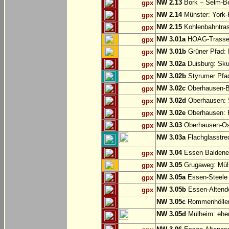
NW 2.13
Bork – Selm-Be
gpx
NW 2.14
Münster: York-
gpx
NW 2.15
Kohlenbahntr
gpx
NW 3.01a
HOAG-Trasse:
gpx
NW 3.01b
Grüner Pfad: 
gpx
NW 3.02a
Duisburg: Sku
gpx
NW 3.02b
Styrumer Pfad
gpx
NW 3.02c
Oberhausen-B
gpx
NW 3.02d
Oberhausen: S
gpx
NW 3.02e
Oberhausen:
gpx
NW 3.03
Oberhausen-Ost
gpx
NW 3.03a
Flachglasstrec
NW 3.04
Essen Baldene
gpx
NW 3.05
Grugaweg: Mül
gpx
NW 3.05a
Essen-Steele 
gpx
NW 3.05b
Essen-Altend
gpx
NW 3.05c
Rommenhöller 
NW 3.05d
Mülheim: ehem