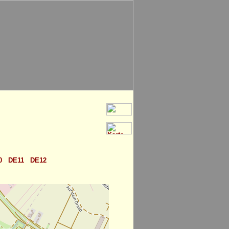
0
DE11
DE12