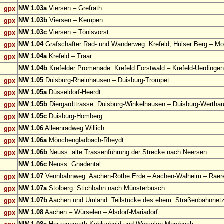
NW 1.03a
Viersen – Grefrath
gpx
NW 1.03b
Viersen – Kempen
gpx
NW 1.03c
Viersen – Tönisvorst
gpx
NW 1.04
Grafschafter Rad- und Wanderweg: Krefeld, Hülser Berg – Mo
gpx
NW 1.04a
Krefeld – Traar
gpx
NW 1.04b
Krefelder Promenade: Krefeld Forstwald – Krefeld-Uerdingen
NW 1.05
Duisburg-Rheinhausen – Duisburg-Trompet
gpx
NW 1.05a
Düsseldorf-Heerdt
gpx
NW 1.05b
Diergardttrasse: Duisburg-Winkelhausen – Duisburg-Wertha
gpx
NW 1.05c
Duisburg-Homberg
gpx
NW 1.06
Alleenradweg Willich
gpx
NW 1.06a
Mönchengladbach-Rheydt
gpx
NW 1.06b
Neuss: alte Trassenführung der Strecke nach Neersen
gpx
NW 1.06c
Neuss: Gnadental
NW 1.07
Vennbahnweg: Aachen-Rothe Erde – Aachen-Walheim – Raer
gpx
NW 1.07a
Stolberg: Stichbahn nach Münsterbusch
gpx
NW 1.07b
Aachen und Umland: Teilstücke des ehem. Straßenbahnnet
gpx
NW 1.08
Aachen – Würselen – Alsdorf-Mariadorf
gpx