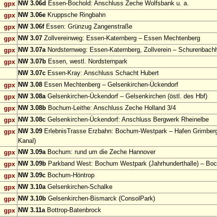
NW 3.06d
Essen-Bochold: Anschluss Zeche Wolfsbank u. a.
gpx
NW 3.06e
Kruppsche Ringbahn
gpx
NW 3.06f
Essen: Grünzug Zangenstraße
gpx
NW 3.07
Zollvereinweg: Essen-Katernberg – Essen Mechtenberg
gpx
NW 3.07a
Nordsternweg: Essen-Katernberg, Zollverein – Schurenbach
gpx
NW 3.07b
Essen, westl. Nordsternpark
gpx
NW 3.07c
Essen-Kray: Anschluss Schacht Hubert
NW 3.08
Essen Mechtenberg – Gelsenkirchen-Ückendorf
gpx
NW 3.08a
Gelsenkirchen-Ückendorf – Gelsenkirchen (östl. des Hbf)
gpx
NW 3.08b
Bochum-Leithe: Anschluss Zeche Holland 3/4
gpx
NW 3.08c
Gelsenkirchen-Ückendorf: Anschluss Bergwerk Rheinelbe
gpx
NW 3.09
ErlebnisTrasse Erzbahn: Bochum-Westpark – Hafen Grimberg
gpx
Kanal)
NW 3.09a
Bochum: rund um die Zeche Hannover
gpx
NW 3.09b
Parkband West: Bochum Westpark (Jahrhunderthalle) – Bo
gpx
NW 3.09c
Bochum-Höntrop
gpx
NW 3.10a
Gelsenkirchen-Schalke
gpx
NW 3.10b
Gelsenkirchen-Bismarck (ConsolPark)
gpx
NW 3.11a
Bottrop-Batenbrock
gpx