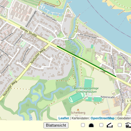
| Kartendaten:
| Geodaten
Leaflet
OpenStreetMap