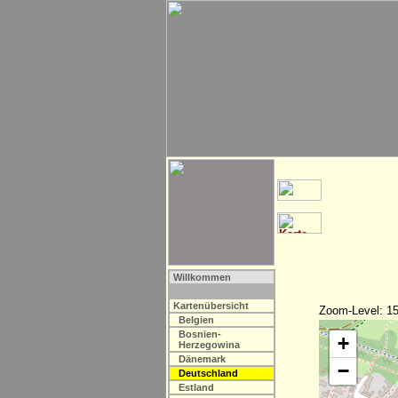
Willkommen
Kartenübersicht
Zoom-Level: 15
Belgien
Bosnien-
+
Herzegowina
Dänemark
−
Deutschland
Estland