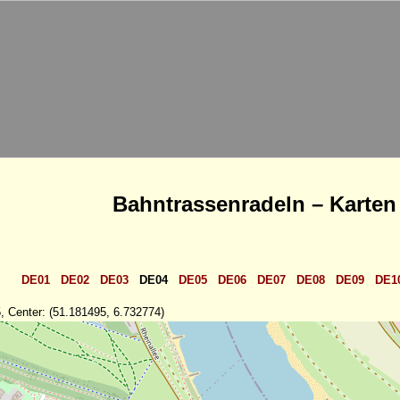
Bahntrassenradeln – Karten
DE01
DE02
DE03
DE04
DE05
DE06
DE07
DE08
DE09
DE1
, Center: (51.181495, 6.732774)