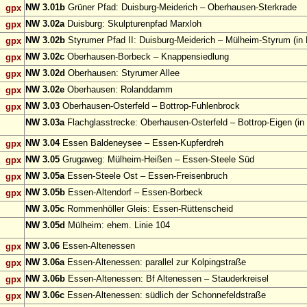
NW 3.01b
Grüner Pfad: Duisburg-Meiderich – Oberhausen-Sterkrade
gpx
NW 3.02a
Duisburg: Skulpturenpfad Marxloh
gpx
NW 3.02b
Styrumer Pfad II: Duisburg-Meiderich – Mülheim-Styrum (in 
gpx
NW 3.02c
Oberhausen-Borbeck – Knappensiedlung
gpx
NW 3.02d
Oberhausen: Styrumer Allee
gpx
NW 3.02e
Oberhausen: Rolanddamm
gpx
NW 3.03
Oberhausen-Osterfeld – Bottrop-Fuhlenbrock
gpx
NW 3.03a
Flachglasstrecke: Oberhausen-Osterfeld – Bottrop-Eigen (in
NW 3.04
Essen Baldeneysee – Essen-Kupferdreh
gpx
NW 3.05
Grugaweg: Mülheim-Heißen – Essen-Steele Süd
gpx
NW 3.05a
Essen-Steele Ost – Essen-Freisenbruch
gpx
NW 3.05b
Essen-Altendorf – Essen-Borbeck
gpx
NW 3.05c
Rommenhöller Gleis: Essen-Rüttenscheid
NW 3.05d
Mülheim: ehem. Linie 104
NW 3.06
Essen-Altenessen
gpx
NW 3.06a
Essen-Altenessen: parallel zur Kolpingstraße
gpx
NW 3.06b
Essen-Altenessen: Bf Altenessen – Stauderkreisel
gpx
NW 3.06c
Essen-Altenessen: südlich der Schonnefeldstraße
gpx