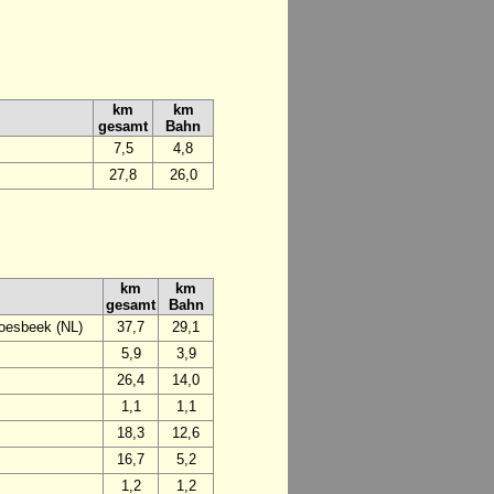
km
km
gesamt
Bahn
7,5
4,8
27,8
26,0
km
km
gesamt
Bahn
oesbeek (NL)
37,7
29,1
5,9
3,9
26,4
14,0
1,1
1,1
18,3
12,6
16,7
5,2
1,2
1,2