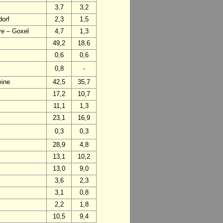
3,7
3,2
dorf
2,3
1,5
ye – Goxel
4,7
1,3
49,2
18,6
0,6
0,6
0,8
-
eine
42,5
35,7
17,2
10,7
11,1
1,3
23,1
16,9
0,3
0,3
28,9
4,8
13,1
10,2
13,0
9,0
3,6
2,3
3,1
0,8
2,2
1,8
10,5
9,4