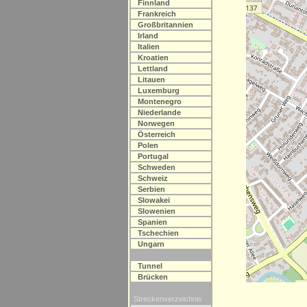
Finnland
Frankreich
Großbritannien
Irland
Italien
Kroatien
Lettland
Litauen
Luxemburg
Montenegro
Niederlande
Norwegen
Österreich
Polen
Portugal
Schweden
Schweiz
Serbien
Slowakei
Slowenien
Spanien
Tschechien
Ungarn
Tunnel
Brücken
Streckenverzeichnis