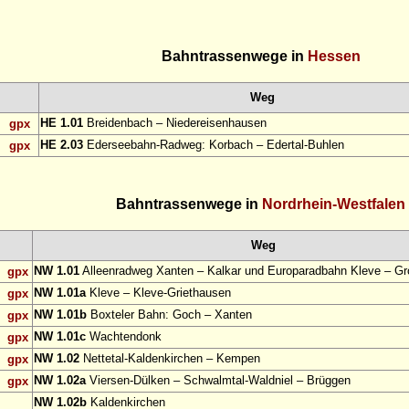
Bahntrassenwege in
Hessen
Weg
HE 1.01
Breidenbach – Niedereisenhausen
gpx
HE 2.03
Ederseebahn-Radweg: Korbach – Edertal-Buhlen
gpx
Bahntrassenwege in
Nordrhein-Westfalen
Weg
NW 1.01
Alleenradweg Xanten – Kalkar und Europaradbahn Kleve – Gr
gpx
NW 1.01a
Kleve – Kleve-Griethausen
gpx
NW 1.01b
Boxteler Bahn: Goch – Xanten
gpx
NW 1.01c
Wachtendonk
gpx
NW 1.02
Nettetal-Kaldenkirchen – Kempen
gpx
NW 1.02a
Viersen-Dülken – Schwalmtal-Waldniel – Brüggen
gpx
NW 1.02b
Kaldenkirchen