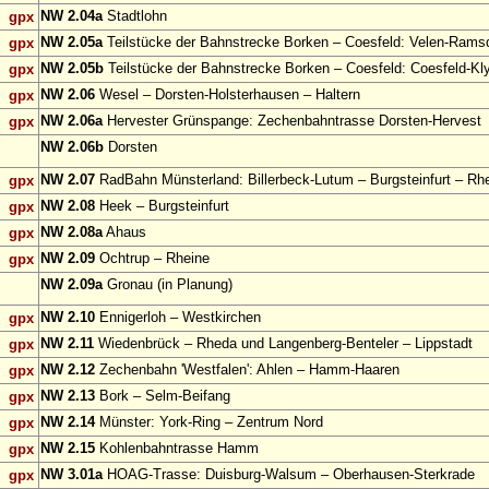
NW 2.04a
Stadtlohn
gpx
NW 2.05a
Teilstücke der Bahnstrecke Borken – Coesfeld: Velen-Rams
gpx
NW 2.05b
Teilstücke der Bahnstrecke Borken – Coesfeld: Coesfeld-Kl
gpx
NW 2.06
Wesel – Dorsten-Holsterhausen – Haltern
gpx
NW 2.06a
Hervester Grünspange: Zechenbahntrasse Dorsten-Hervest
gpx
NW 2.06b
Dorsten
NW 2.07
RadBahn Münsterland: Billerbeck-Lutum – Burgsteinfurt – Rh
gpx
NW 2.08
Heek – Burgsteinfurt
gpx
NW 2.08a
Ahaus
gpx
NW 2.09
Ochtrup – Rheine
gpx
NW 2.09a
Gronau (in Planung)
NW 2.10
Ennigerloh – Westkirchen
gpx
NW 2.11
Wiedenbrück – Rheda und Langenberg-Benteler – Lippstadt
gpx
NW 2.12
Zechenbahn 'Westfalen': Ahlen – Hamm-Haaren
gpx
NW 2.13
Bork – Selm-Beifang
gpx
NW 2.14
Münster: York-Ring – Zentrum Nord
gpx
NW 2.15
Kohlenbahntrasse Hamm
gpx
NW 3.01a
HOAG-Trasse: Duisburg-Walsum – Oberhausen-Sterkrade
gpx