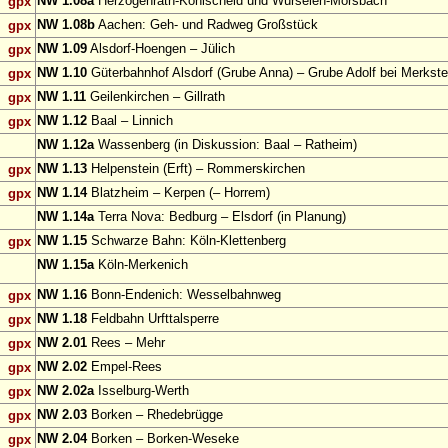
NW 1.08a
Herzogenrath-Kohlscheid und Würselen-Morsbach
gpx
NW 1.08b
Aachen: Geh- und Radweg Großstück
gpx
NW 1.09
Alsdorf-Hoengen – Jülich
gpx
NW 1.10
Güterbahnhof Alsdorf (Grube Anna) – Grube Adolf bei Merkste
gpx
NW 1.11
Geilenkirchen – Gillrath
gpx
NW 1.12
Baal – Linnich
gpx
NW 1.12a
Wassenberg (in Diskussion: Baal – Ratheim)
NW 1.13
Helpenstein (Erft) – Rommerskirchen
gpx
NW 1.14
Blatzheim – Kerpen (– Horrem)
gpx
NW 1.14a
Terra Nova: Bedburg – Elsdorf (in Planung)
NW 1.15
Schwarze Bahn: Köln-Klettenberg
gpx
NW 1.15a
Köln-Merkenich
NW 1.16
Bonn-Endenich: Wesselbahnweg
gpx
NW 1.18
Feldbahn Urfttalsperre
gpx
NW 2.01
Rees – Mehr
gpx
NW 2.02
Empel-Rees
gpx
NW 2.02a
Isselburg-Werth
gpx
NW 2.03
Borken – Rhedebrügge
gpx
NW 2.04
Borken – Borken-Weseke
gpx