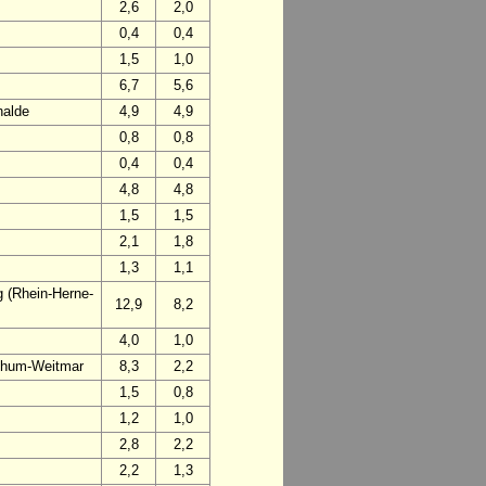
2,6
2,0
0,4
0,4
1,5
1,0
6,7
5,6
halde
4,9
4,9
0,8
0,8
0,4
0,4
4,8
4,8
1,5
1,5
2,1
1,8
1,3
1,1
 (Rhein-Herne-
12,9
8,2
4,0
1,0
chum-Weitmar
8,3
2,2
1,5
0,8
1,2
1,0
2,8
2,2
2,2
1,3