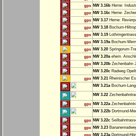
NW 3.16b
Herne: Indust
gpx
NW 3.16c
Herne: Zechen
gpx
NW 3.17
Herne: Revierp
gpx
NW 3.18
Bochum-Hiltrop
gpx
NW 3.19
Lothringentras
gpx
NW 3.19a
Bochum-Werne:
gpx
NW 3.20
Springorum-Tr
gpx
NW 3.20a
ehem. Anschlu
gpx
NW 3.20b
Zechenbahn Ju
gpx
NW 3.20c
Radweg Opelt
NW 3.21
Rheinischer Es
gpx
NW 3.21a
Bochum-Langen
NW 3.22
Zechenbahntras
NW 3.22a
Zechenbahntra
gpx
NW 3.22b
Dortmund-Men
NW 3.22c
Seilbahntrass
gpx
NW 3.23
Bananenradweg
gpx
NW 3.23a
Dortmund-Hör
gpx