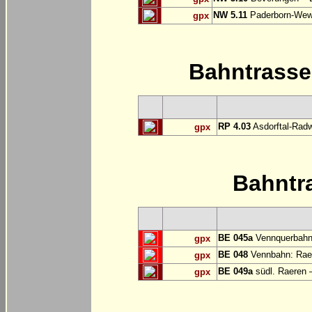
NW 5.11
Paderborn-Wew
gpx
Bahntrass
RP 4.03
Asdorftal-Radw
gpx
Bahntr
BE 045a
Vennquerbahn
gpx
BE 048
Vennbahn: Raer
gpx
BE 049a
südl. Raeren 
gpx