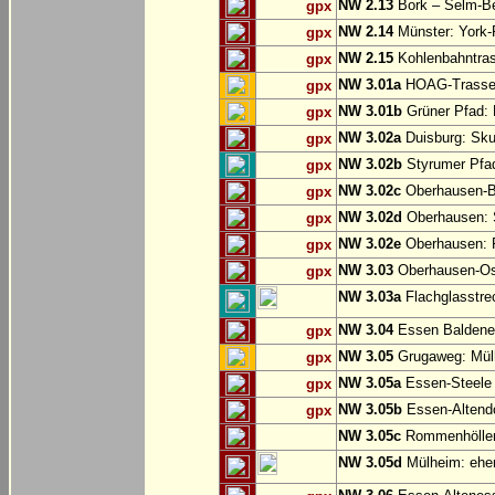
NW 2.13
Bork – Selm-Be
gpx
NW 2.14
Münster: York-
gpx
NW 2.15
Kohlenbahntr
gpx
NW 3.01a
HOAG-Trasse:
gpx
NW 3.01b
Grüner Pfad: 
gpx
NW 3.02a
Duisburg: Sku
gpx
NW 3.02b
Styrumer Pfad
gpx
NW 3.02c
Oberhausen-B
gpx
NW 3.02d
Oberhausen: S
gpx
NW 3.02e
Oberhausen:
gpx
NW 3.03
Oberhausen-Ost
gpx
NW 3.03a
Flachglasstrec
NW 3.04
Essen Baldene
gpx
NW 3.05
Grugaweg: Mül
gpx
NW 3.05a
Essen-Steele 
gpx
NW 3.05b
Essen-Altend
gpx
NW 3.05c
Rommenhöller 
NW 3.05d
Mülheim: ehem