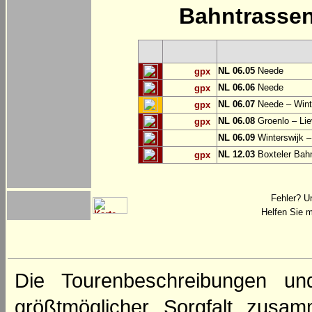
Bahntrasse
NL 06.05
Neede
gpx
NL 06.06
Neede
gpx
NL 06.07
Neede – Wint
gpx
NL 06.08
Groenlo – Lie
gpx
NL 06.09
Winterswijk –
NL 12.03
Boxteler Ba
gpx
Fehler? U
Helfen Sie m
Die Tourenbeschreibungen un
größtmöglicher Sorgfalt zusamm