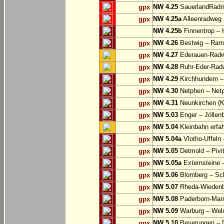
NW 4.25
SauerlandRadri
gpx
NW 4.25a
Alleenradweg
gpx
NW 4.25b
Finnentrop –
NW 4.26
Bestwig – Rams
gpx
NW 4.27
Ederauen-Radwe
gpx
NW 4.28
Ruhr-Eder-Radwe
gpx
NW 4.29
Kirchhundem –
gpx
NW 4.30
Netphen – Net
gpx
NW 4.31
Neunkirchen (K
gpx
NW 5.03
Enger – Jöllen
gpx
NW 5.04
Kleinbahn erfah
gpx
NW 5.04a
Vlotho-Uffeln 
gpx
NW 5.05
Detmold – Pivi
gpx
NW 5.05a
Externsteine 
gpx
NW 5.06
Blomberg – Sc
gpx
NW 5.07
Rheda-Wiedenbr
gpx
NW 5.08
Paderborn-Mari
gpx
NW 5.09
Warburg – Wel
gpx
NW 5.10
Beverungen – 
gpx