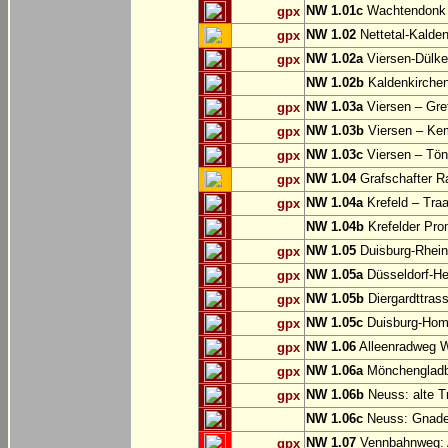
NW 1.01c
Wachtendonk
gpx
NW 1.02
Nettetal-Kalde
gpx
NW 1.02a
Viersen-Dülke
gpx
NW 1.02b
Kaldenkirche
NW 1.03a
Viersen – Gre
gpx
NW 1.03b
Viersen – Ke
gpx
NW 1.03c
Viersen – Tön
gpx
NW 1.04
Grafschafter R
gpx
NW 1.04a
Krefeld – Traa
gpx
NW 1.04b
Krefelder Pro
NW 1.05
Duisburg-Rhein
gpx
NW 1.05a
Düsseldorf-He
gpx
NW 1.05b
Diergardttras
gpx
NW 1.05c
Duisburg-Hom
gpx
NW 1.06
Alleenradweg Wi
gpx
NW 1.06a
Mönchengladb
gpx
NW 1.06b
Neuss: alte T
gpx
NW 1.06c
Neuss: Gnade
NW 1.07
Vennbahnweg: 
gpx