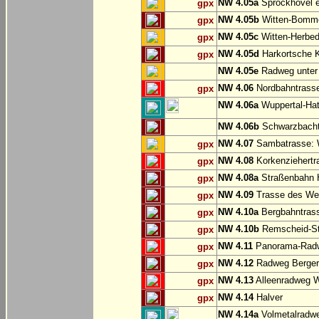
NW 4.05a
Sprockhövel e
gpx
NW 4.05b
Witten-Bommer
gpx
NW 4.05c
Witten-Herbed
gpx
NW 4.05d
Harkortsche K
gpx
NW 4.05e
Radweg unter
NW 4.06
Nordbahntrasse
gpx
NW 4.06a
Wuppertal-Hatz
NW 4.06b
Schwarzbachtr
NW 4.07
Sambatrasse: W
gpx
NW 4.08
Korkenziehertr
gpx
NW 4.08a
Straßenbahn 
gpx
NW 4.09
Trasse des We
gpx
NW 4.10a
Bergbahntrass
gpx
NW 4.10b
Remscheid-St
gpx
NW 4.11
Panorama-Radw
gpx
NW 4.12
Radweg Bergerh
gpx
NW 4.13
Alleenradweg W
gpx
NW 4.14
Halver
gpx
NW 4.14a
Volmetalradwe