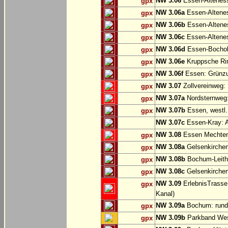
NW 3.06
Essen-Altenes
gpx
NW 3.06a
Essen-Alteness
gpx
NW 3.06b
Essen-Altenes
gpx
NW 3.06c
Essen-Altenes
gpx
NW 3.06d
Essen-Bochold
gpx
NW 3.06e
Kruppsche Ri
gpx
NW 3.06f
Essen: Grünzu
gpx
NW 3.07
Zollvereinweg:
gpx
NW 3.07a
Nordsternweg:
gpx
NW 3.07b
Essen, westl.
gpx
NW 3.07c
Essen-Kray: A
NW 3.08
Essen Mechtenb
gpx
NW 3.08a
Gelsenkirchen
gpx
NW 3.08b
Bochum-Leithe
gpx
NW 3.08c
Gelsenkirchen
gpx
NW 3.09
ErlebnisTrasse
gpx
Kanal)
NW 3.09a
Bochum: rund
gpx
NW 3.09b
Parkband Wes
gpx