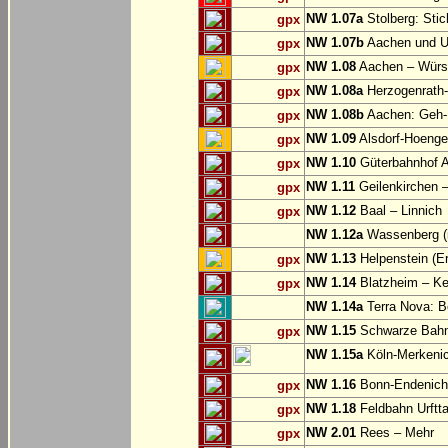
NW 1.07a
Stolberg: Sti
gpx
NW 1.07b
Aachen und U
gpx
NW 1.08
Aachen – Würse
gpx
NW 1.08a
Herzogenrath-
gpx
NW 1.08b
Aachen: Geh-
gpx
NW 1.09
Alsdorf-Hoenge
gpx
NW 1.10
Güterbahnhof Al
gpx
NW 1.11
Geilenkirchen – 
gpx
NW 1.12
Baal – Linnich
gpx
NW 1.12a
Wassenberg (i
NW 1.13
Helpenstein (E
gpx
NW 1.14
Blatzheim – Ke
gpx
NW 1.14a
Terra Nova: Be
NW 1.15
Schwarze Bahn:
gpx
NW 1.15a
Köln-Merkeni
NW 1.16
Bonn-Endenich
gpx
NW 1.18
Feldbahn Urftta
gpx
NW 2.01
Rees – Mehr
gpx