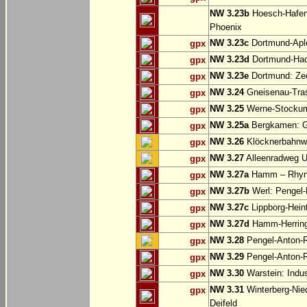
NW 3.23b
Hoesch-Hafenb
Phoenix
NW 3.23c
Dortmund-Apl
gpx
NW 3.23d
Dortmund-Hac
gpx
NW 3.23e
Dortmund: Ze
gpx
NW 3.24
Gneisenau-Tras
gpx
NW 3.25
Werne-Stocku
gpx
NW 3.25a
Bergkamen: Gr
gpx
NW 3.26
Klöcknerbahnw
gpx
NW 3.27
Alleenradweg U
gpx
NW 3.27a
Hamm – Rhyn
gpx
NW 3.27b
Werl: Pengel
gpx
NW 3.27c
Lippborg-Hein
gpx
NW 3.27d
Hamm-Herringen
gpx
NW 3.28
Pengel-Anton-R
gpx
NW 3.29
Pengel-Anton-R
gpx
NW 3.30
Warstein: Indus
gpx
NW 3.31
Winterberg-Nie
gpx
Deifeld