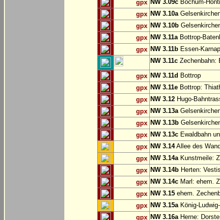
NW 3.09c
Bochum-Hönt
gpx
NW 3.10a
Gelsenkirche
gpx
NW 3.10b
Gelsenkirchen
gpx
NW 3.11a
Bottrop-Baten
gpx
NW 3.11b
Essen-Karnap:
gpx
NW 3.11c
Zechenbahn: B
NW 3.11d
Bottrop
gpx
NW 3.11e
Bottrop: Thiat
gpx
NW 3.12
Hugo-Bahntrass
gpx
NW 3.13a
Gelsenkirchen
gpx
NW 3.13b
Gelsenkirchen
gpx
NW 3.13c
Ewaldbahn und
gpx
NW 3.14
Allee des Wand
gpx
NW 3.14a
Kunstmeile: Z
gpx
NW 3.14b
Herten: Vesti
gpx
NW 3.14c
Marl: ehem. 
gpx
NW 3.15
ehem. Zechenba
gpx
NW 3.15a
König-Ludwig-
gpx
NW 3.16a
Herne: Dorste
gpx