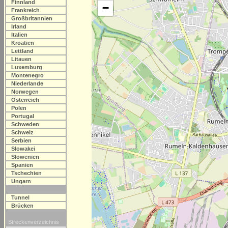
Finnland
−
Frankreich
Großbritannien
Irland
Italien
Kroatien
Lettland
Litauen
Luxemburg
Montenegro
Niederlande
Norwegen
Österreich
Polen
Portugal
Schweden
Schweiz
Serbien
Slowakei
Slowenien
Spanien
Tschechien
Ungarn
Tunnel
Brücken
Streckenverzeichnis