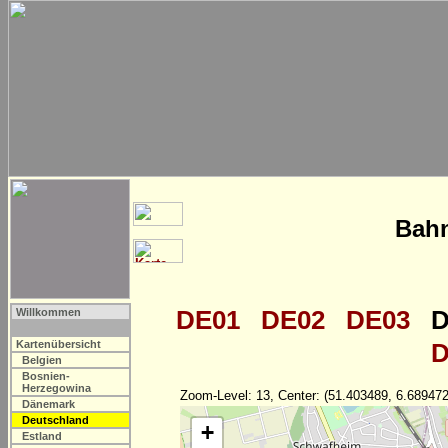
Bahn
DE01
DE02
DE03
D
Willkommen
Kartenübersicht
D
Belgien
Bosnien-
Herzegowina
Zoom-Level: 13, Center: (51.403489, 6.689472
Dänemark
Deutschland
+
Estland