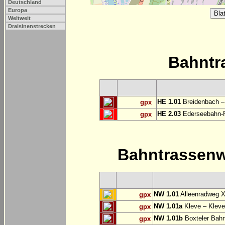
Deutschland
Europa
Weltweit
Draisinenstrecken
Bahntr
HE 1.01
Breidenbach –
gpx
HE 2.03
Ederseebahn-R
gpx
Bahntrassen
NW 1.01
Alleenradweg X
gpx
NW 1.01a
Kleve – Kleve
gpx
NW 1.01b
Boxteler Bah
gpx