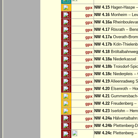
NW 4.15
Hagen-Haspe – 
gpx
NW 4.16
Monheim – Lev
gpx
NW 4.16a
Rheinbouleva
gpx
NW 4.17
Rösrath – Ben
gpx
NW 4.17a
Overath-Bromb
gpx
NW 4.17b
Köln-Thielenb
gpx
NW 4.18
Bröltalbahnweg
gpx
NW 4.18a
Niederkassel
gpx
NW 4.18b
Troisdorf-Spi
gpx
NW 4.18c
Niederpleis – 
gpx
NW 4.19
Alleenradweg S
gpx
NW 4.20
Elsenroth – H
gpx
NW 4.21
Gummersbach-D
gpx
NW 4.22
Freudenberg – 
gpx
NW 4.23
Iserlohn – Hem
gpx
NW 4.24a
Hälvertalbahn:
gpx
NW 4.24b
Plettenberg-D
gpx
NW 4.24c
Plettenberg –