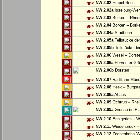
NW 2.02
Empel-Rees
gpx
NW 2.02a
Isselburg-Wer
gpx
NW 2.03
Borken – Rhed
gpx
NW 2.04
Borken – Bork
gpx
NW 2.04a
Stadtlohn
gpx
NW 2.05a
Teilstücke de
gpx
NW 2.05b
Teilstücke de
gpx
NW 2.06
Wesel – Dorste
gpx
NW 2.06a
Hervester Grü
gpx
NW 2.06b
Dorsten
NW 2.07
RadBahn Münste
gpx
NW 2.08
Heek – Burgste
gpx
NW 2.08a
Ahaus
gpx
NW 2.09
Ochtrup – Rhei
gpx
NW 2.09a
Gronau (in Pl
NW 2.10
Ennigerloh – W
gpx
NW 2.11
Wiedenbrück – 
gpx
NW 2.12
Zechenbahn 'We
gpx