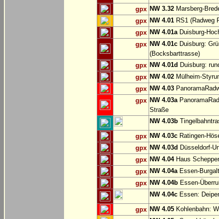
NW 3.32
Marsberg-Brede
gpx
NW 4.01
RS1 (Radweg Rh
gpx
NW 4.01a
Duisburg-Hoch
gpx
NW 4.01c
Duisburg: Grü
gpx
(Bocksbarttrasse)
NW 4.01d
Duisburg: run
gpx
NW 4.02
Mülheim-Styru
gpx
NW 4.03
PanoramaRadweg
gpx
NW 4.03a
PanoramaRadwe
gpx
Straße
NW 4.03b
Tingelbahntras
NW 4.03c
Ratingen-Hös
gpx
NW 4.03d
Düsseldorf-Un
gpx
NW 4.04
Haus Scheppen
gpx
NW 4.04a
Essen-Burgalt
gpx
NW 4.04b
Essen-Überruh
gpx
NW 4.04c
Essen: Deipe
NW 4.05
Kohlenbahn: Wu
gpx