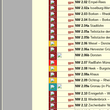
NW 2.02
Empel-Rees
gpx
NW 2.02a
Isselburg-Wer
gpx
NW 2.03
Borken – Rhed
gpx
NW 2.04
Borken – Bork
gpx
NW 2.04a
Stadtlohn
gpx
NW 2.05a
Teilstücke de
gpx
NW 2.05b
Teilstücke de
gpx
NW 2.06
Wesel – Dorste
gpx
NW 2.06a
Hervester Grü
gpx
NW 2.06b
Dorsten
NW 2.07
RadBahn Münste
gpx
NW 2.08
Heek – Burgste
gpx
NW 2.08a
Ahaus
gpx
NW 2.09
Ochtrup – Rhei
gpx
NW 2.09a
Gronau (in Pl
NW 2.10
Ennigerloh – W
gpx
NW 2.11
Wiedenbrück – 
gpx
NW 2.12
Zechenbahn 'We
gpx