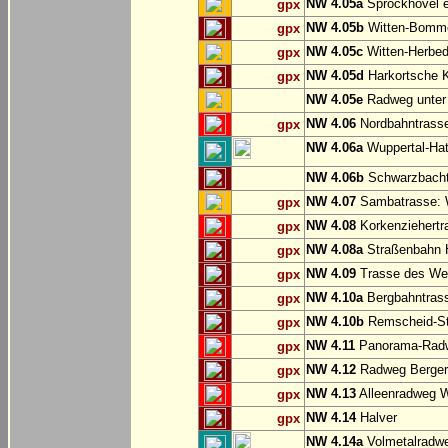
NW 4.05a
Sprockhövel e
gpx
NW 4.05b
Witten-Bommer
gpx
NW 4.05c
Witten-Herbed
gpx
NW 4.05d
Harkortsche K
gpx
NW 4.05e
Radweg unter
NW 4.06
Nordbahntrasse
gpx
NW 4.06a
Wuppertal-Hatz
NW 4.06b
Schwarzbachtr
NW 4.07
Sambatrasse: W
gpx
NW 4.08
Korkenziehertr
gpx
NW 4.08a
Straßenbahn 
gpx
NW 4.09
Trasse des We
gpx
NW 4.10a
Bergbahntrass
gpx
NW 4.10b
Remscheid-St
gpx
NW 4.11
Panorama-Radw
gpx
NW 4.12
Radweg Bergerh
gpx
NW 4.13
Alleenradweg W
gpx
NW 4.14
Halver
gpx
NW 4.14a
Volmetalradwe