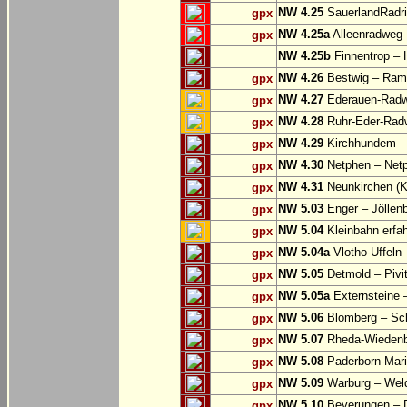
NW 4.25
SauerlandRadri
gpx
NW 4.25a
Alleenradweg
gpx
NW 4.25b
Finnentrop –
NW 4.26
Bestwig – Rams
gpx
NW 4.27
Ederauen-Radwe
gpx
NW 4.28
Ruhr-Eder-Radwe
gpx
NW 4.29
Kirchhundem –
gpx
NW 4.30
Netphen – Net
gpx
NW 4.31
Neunkirchen (K
gpx
NW 5.03
Enger – Jöllen
gpx
NW 5.04
Kleinbahn erfah
gpx
NW 5.04a
Vlotho-Uffeln 
gpx
NW 5.05
Detmold – Pivi
gpx
NW 5.05a
Externsteine 
gpx
NW 5.06
Blomberg – Sc
gpx
NW 5.07
Rheda-Wiedenbr
gpx
NW 5.08
Paderborn-Mari
gpx
NW 5.09
Warburg – Wel
gpx
NW 5.10
Beverungen – 
gpx