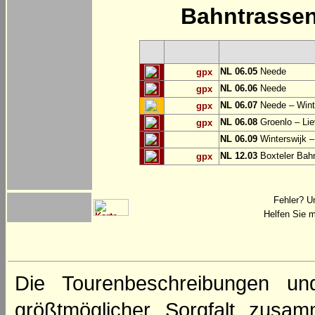
Bahntrasse
NL 06.05
Neede
gpx
NL 06.06
Neede
gpx
NL 06.07
Neede – Wint
gpx
NL 06.08
Groenlo – Lie
gpx
NL 06.09
Winterswijk –
NL 12.03
Boxteler Ba
gpx
Fehler? U
Helfen Sie m
Die Tourenbeschreibungen un
größtmöglicher Sorgfalt zusamm