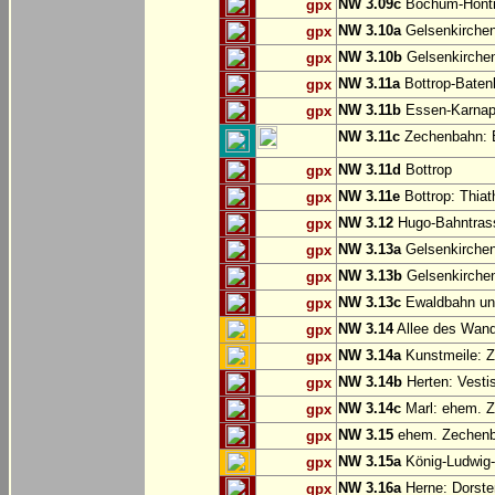
NW 3.09c
Bochum-Hönt
gpx
NW 3.10a
Gelsenkirche
gpx
NW 3.10b
Gelsenkirchen
gpx
NW 3.11a
Bottrop-Baten
gpx
NW 3.11b
Essen-Karnap:
gpx
NW 3.11c
Zechenbahn: B
NW 3.11d
Bottrop
gpx
NW 3.11e
Bottrop: Thiat
gpx
NW 3.12
Hugo-Bahntrass
gpx
NW 3.13a
Gelsenkirchen
gpx
NW 3.13b
Gelsenkirchen
gpx
NW 3.13c
Ewaldbahn und
gpx
NW 3.14
Allee des Wand
gpx
NW 3.14a
Kunstmeile: Z
gpx
NW 3.14b
Herten: Vesti
gpx
NW 3.14c
Marl: ehem. 
gpx
NW 3.15
ehem. Zechenba
gpx
NW 3.15a
König-Ludwig-
gpx
NW 3.16a
Herne: Dorste
gpx