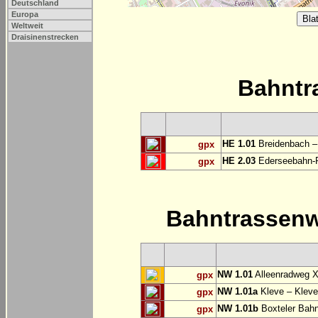
Deutschland
Europa
Weltweit
Draisinenstrecken
Bahntr
HE 1.01
Breidenbach –
gpx
HE 2.03
Ederseebahn-R
gpx
Bahntrassen
NW 1.01
Alleenradweg X
gpx
NW 1.01a
Kleve – Kleve
gpx
NW 1.01b
Boxteler Bah
gpx