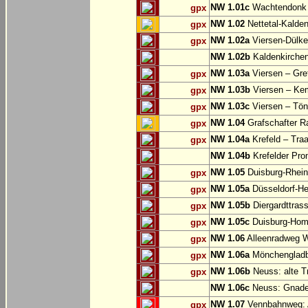
NW 1.01c
Wachtendonk
gpx
NW 1.02
Nettetal-Kalde
gpx
NW 1.02a
Viersen-Dülke
gpx
NW 1.02b
Kaldenkirche
NW 1.03a
Viersen – Gre
gpx
NW 1.03b
Viersen – Ke
gpx
NW 1.03c
Viersen – Tön
gpx
NW 1.04
Grafschafter R
gpx
NW 1.04a
Krefeld – Traa
gpx
NW 1.04b
Krefelder Pro
NW 1.05
Duisburg-Rhein
gpx
NW 1.05a
Düsseldorf-He
gpx
NW 1.05b
Diergardttras
gpx
NW 1.05c
Duisburg-Hom
gpx
NW 1.06
Alleenradweg Wi
gpx
NW 1.06a
Mönchengladb
gpx
NW 1.06b
Neuss: alte T
gpx
NW 1.06c
Neuss: Gnade
NW 1.07
Vennbahnweg: 
gpx