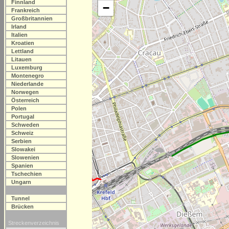
Finnland
−
Frankreich
Großbritannien
Irland
Italien
Kroatien
Lettland
Litauen
Luxemburg
Montenegro
Niederlande
Norwegen
Österreich
Polen
Portugal
Schweden
Schweiz
Serbien
Slowakei
Slowenien
Spanien
Tschechien
Ungarn
Tunnel
Brücken
Streckenverzeichnis