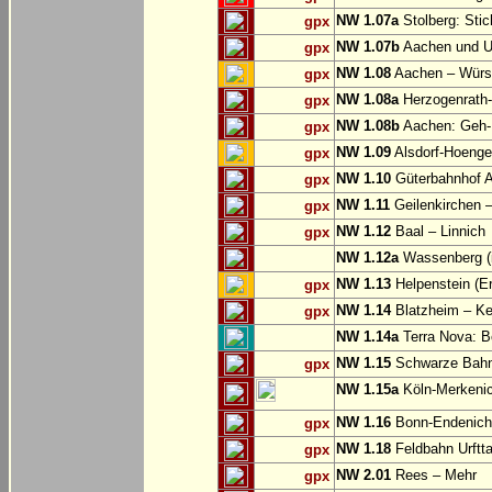
NW 1.07a
Stolberg: Sti
gpx
NW 1.07b
Aachen und U
gpx
NW 1.08
Aachen – Würse
gpx
NW 1.08a
Herzogenrath-
gpx
NW 1.08b
Aachen: Geh-
gpx
NW 1.09
Alsdorf-Hoenge
gpx
NW 1.10
Güterbahnhof Al
gpx
NW 1.11
Geilenkirchen – 
gpx
NW 1.12
Baal – Linnich
gpx
NW 1.12a
Wassenberg (i
NW 1.13
Helpenstein (E
gpx
NW 1.14
Blatzheim – Ke
gpx
NW 1.14a
Terra Nova: Be
NW 1.15
Schwarze Bahn:
gpx
NW 1.15a
Köln-Merkeni
NW 1.16
Bonn-Endenich
gpx
NW 1.18
Feldbahn Urftta
gpx
NW 2.01
Rees – Mehr
gpx