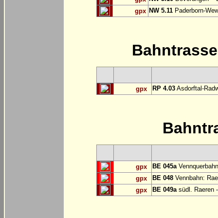
NW 5.11
Paderborn-Wew
gpx
Bahntrass
RP 4.03
Asdorftal-Radw
gpx
Bahntr
BE 045a
Vennquerbahn
gpx
BE 048
Vennbahn: Raer
gpx
BE 049a
südl. Raeren 
gpx