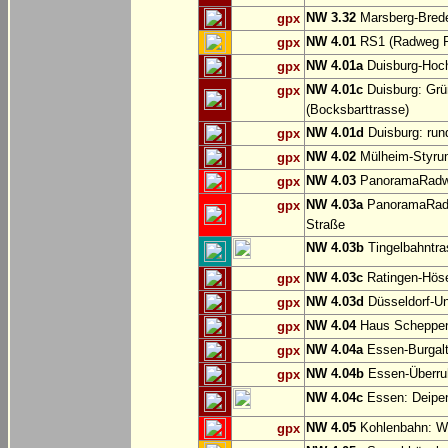
NW 3.32
Marsberg-Brede
gpx
NW 4.01
RS1 (Radweg Rh
gpx
NW 4.01a
Duisburg-Hoch
gpx
NW 4.01c
Duisburg: Grü
gpx
(Bocksbarttrasse)
NW 4.01d
Duisburg: run
gpx
NW 4.02
Mülheim-Styru
gpx
NW 4.03
PanoramaRadweg
gpx
NW 4.03a
PanoramaRadwe
gpx
Straße
NW 4.03b
Tingelbahntras
NW 4.03c
Ratingen-Hös
gpx
NW 4.03d
Düsseldorf-Un
gpx
NW 4.04
Haus Scheppen
gpx
NW 4.04a
Essen-Burgalt
gpx
NW 4.04b
Essen-Überruh
gpx
NW 4.04c
Essen: Deipe
NW 4.05
Kohlenbahn: Wu
gpx