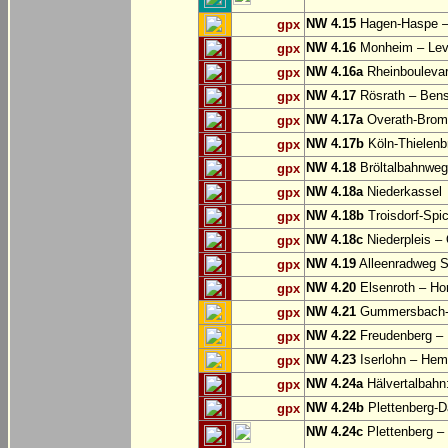
NW 4.15
Hagen-Haspe – 
gpx
NW 4.16
Monheim – Lev
gpx
NW 4.16a
Rheinbouleva
gpx
NW 4.17
Rösrath – Ben
gpx
NW 4.17a
Overath-Bromb
gpx
NW 4.17b
Köln-Thielenb
gpx
NW 4.18
Bröltalbahnweg
gpx
NW 4.18a
Niederkassel
gpx
NW 4.18b
Troisdorf-Spi
gpx
NW 4.18c
Niederpleis – 
gpx
NW 4.19
Alleenradweg S
gpx
NW 4.20
Elsenroth – H
gpx
NW 4.21
Gummersbach-D
gpx
NW 4.22
Freudenberg – 
gpx
NW 4.23
Iserlohn – Hem
gpx
NW 4.24a
Hälvertalbahn:
gpx
NW 4.24b
Plettenberg-D
gpx
NW 4.24c
Plettenberg –