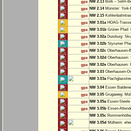
NW 2.13
Bork – Selm-Be
gpx
NW 2.14
Münster: York-
gpx
NW 2.15
Kohlenbahntr
gpx
NW 3.01a
HOAG-Trasse:
gpx
NW 3.01b
Grüner Pfad: 
gpx
NW 3.02a
Duisburg: Sku
gpx
NW 3.02b
Styrumer Pfad
gpx
NW 3.02c
Oberhausen-B
gpx
NW 3.02d
Oberhausen: S
gpx
NW 3.02e
Oberhausen:
gpx
NW 3.03
Oberhausen-Ost
gpx
NW 3.03a
Flachglasstrec
NW 3.04
Essen Baldene
gpx
NW 3.05
Grugaweg: Mül
gpx
NW 3.05a
Essen-Steele 
gpx
NW 3.05b
Essen-Altend
gpx
NW 3.05c
Rommenhöller 
NW 3.05d
Mülheim: ehem