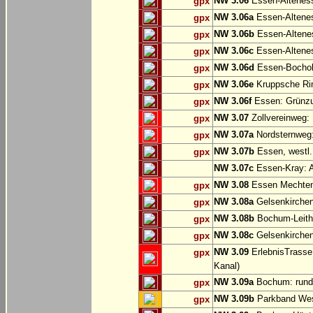
NW 3.06
Essen-Altenes
gpx
NW 3.06a
Essen-Alteness
gpx
NW 3.06b
Essen-Altenes
gpx
NW 3.06c
Essen-Altenes
gpx
NW 3.06d
Essen-Bochold
gpx
NW 3.06e
Kruppsche Ri
gpx
NW 3.06f
Essen: Grünzu
gpx
NW 3.07
Zollvereinweg:
gpx
NW 3.07a
Nordsternweg:
gpx
NW 3.07b
Essen, westl.
gpx
NW 3.07c
Essen-Kray: A
NW 3.08
Essen Mechtenb
gpx
NW 3.08a
Gelsenkirchen
gpx
NW 3.08b
Bochum-Leithe
gpx
NW 3.08c
Gelsenkirchen
gpx
NW 3.09
ErlebnisTrasse
gpx
Kanal)
NW 3.09a
Bochum: rund
gpx
NW 3.09b
Parkband Wes
gpx