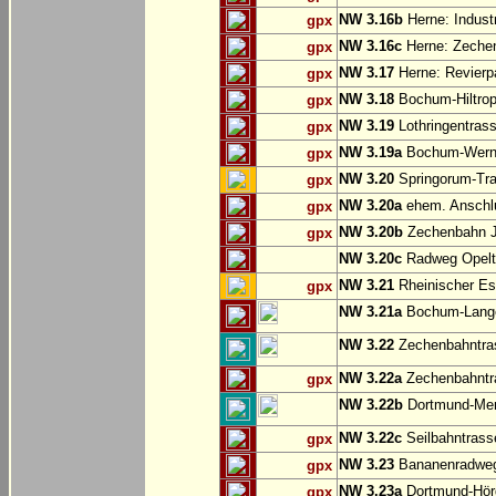
NW 3.16b
Herne: Indust
gpx
NW 3.16c
Herne: Zechen
gpx
NW 3.17
Herne: Revierp
gpx
NW 3.18
Bochum-Hiltrop
gpx
NW 3.19
Lothringentras
gpx
NW 3.19a
Bochum-Werne:
gpx
NW 3.20
Springorum-Tr
gpx
NW 3.20a
ehem. Anschlu
gpx
NW 3.20b
Zechenbahn Ju
gpx
NW 3.20c
Radweg Opelt
NW 3.21
Rheinischer Es
gpx
NW 3.21a
Bochum-Langen
NW 3.22
Zechenbahntras
NW 3.22a
Zechenbahntra
gpx
NW 3.22b
Dortmund-Men
NW 3.22c
Seilbahntrass
gpx
NW 3.23
Bananenradweg
gpx
NW 3.23a
Dortmund-Hör
gpx