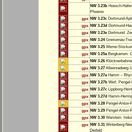
NW 3.23b
Hoesch-Hafenb
Phoenix
NW 3.23c
Dortmund-Apl
gpx
NW 3.23d
Dortmund-Hac
gpx
NW 3.23e
Dortmund: Ze
gpx
NW 3.24
Gneisenau-Tras
gpx
NW 3.25
Werne-Stocku
gpx
NW 3.25a
Bergkamen: Gr
gpx
NW 3.26
Klöcknerbahnw
gpx
NW 3.27
Alleenradweg U
gpx
NW 3.27a
Hamm – Rhyn
gpx
NW 3.27b
Werl: Pengel
gpx
NW 3.27c
Lippborg-Hein
gpx
NW 3.27d
Hamm-Herringen
gpx
NW 3.28
Pengel-Anton-R
gpx
NW 3.29
Pengel-Anton-R
gpx
NW 3.30
Warstein: Indus
gpx
NW 3.31
Winterberg-Nie
gpx
Deifeld