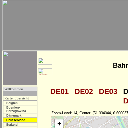
Bahn
DE01
DE02
DE03
D
Willkommen
Kartenübersicht
D
Belgien
Bosnien-
Herzegowina
Zoom-Level: 14, Center: (51.334044, 6.600037
Dänemark
Deutschland
+
Estland