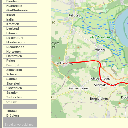
Finnland
Frankreich
Großbritannien
Irland
Italien
Kroatien
Lettland
Litauen
Luxemburg
Montenegro
Niederlande
Norwegen
Österreich
Polen
Portugal
Schweden
Schweiz
Serbien
Slowakei
Slowenien
Spanien
Tschechien
Ungarn
Tunnel
Brücken
Streckenverzeichnis