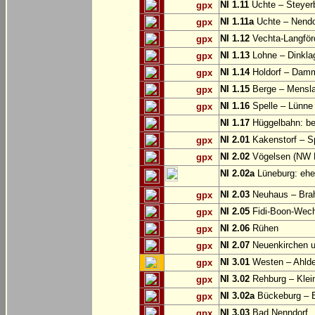
NI 1.11
Uchte – Steyer
gpx
NI 1.11a
Uchte – Nendo
gpx
NI 1.12
Vechta-Langför
gpx
NI 1.13
Lohne – Dinkla
gpx
NI 1.14
Holdorf – Dam
gpx
NI 1.15
Berge – Mensl
gpx
NI 1.16
Spelle – Lünne
gpx
NI 1.17
Hüggelbahn: be
NI 2.01
Kakenstorf – S
gpx
NI 2.02
Vögelsen (NW 
gpx
NI 2.02a
Lüneburg: ehe
NI 2.03
Neuhaus – Brahl
gpx
NI 2.05
Fidi-Boon-Wech:
gpx
NI 2.06
Rühen
gpx
NI 2.07
Neuenkirchen u
gpx
NI 3.01
Westen – Ahlden
gpx
NI 3.02
Rehburg – Klei
gpx
NI 3.02a
Bückeburg – B
gpx
NI 3.03
Bad Nenndorf
gpx