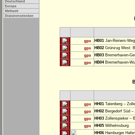
Deutschland
Europa
Weltweit
Draisinenstrecken
HB01
Jan-Reiners-Weg:
gpx
HB02
Grünzug West: B
gpx
HB03
Bremerhaven-Gee
gpx
HB04
Bremerhaven-Wul
gpx
B
HH01
Tatenberg – Zoll
gpx
HH02
Bergedorf Süd – 
gpx
HH03
Zollenspieker – 
gpx
HH05
Wilhelmsburg
gpx
HH06
Hamburger Hafe