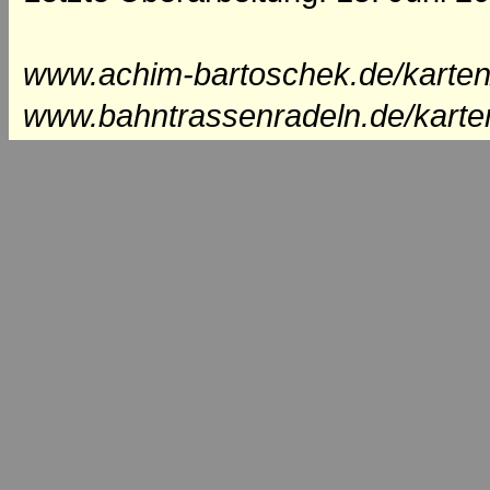
www.achim-bartoschek.de/karten
www.bahntrassenradeln.de/karte