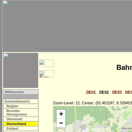
Bahn
Willkommen
DE01
DE02
DE03
DE
Kartenübersicht
Zoom-Level: 12, Center: (52.451197, 9.329453
Belgien
Bosnien-
+
Herzegowina
Dänemark
−
Deutschland
Estland