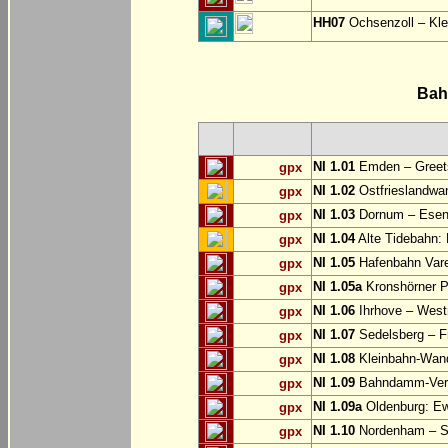
HH07
Ochsenzoll – Klei
Bah
NI 1.01
Emden – Greets
gpx
NI 1.02
Ostfrieslandwan
gpx
NI 1.03
Dornum – Ese
gpx
NI 1.04
Alte Tidebahn: 
gpx
NI 1.05
Hafenbahn Vare
gpx
NI 1.05a
Kronshörner P
gpx
NI 1.06
Ihrhove – West
gpx
NI 1.07
Sedelsberg – F
gpx
NI 1.08
Kleinbahn-Wan
gpx
NI 1.09
Bahndamm-Verb
gpx
NI 1.09a
Oldenburg: Ew
gpx
NI 1.10
Nordenham – S
gpx