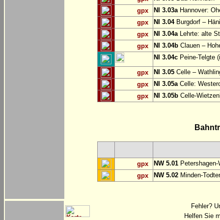
NI 3.03a
Hannover: O
gpx
NI 3.04
Burgdorf – Hän
gpx
NI 3.04a
Lehrte: alte S
gpx
NI 3.04b
Clauen – Hoh
gpx
NI 3.04c
Peine-Telgte (
NI 3.05
Celle – Wathli
gpx
NI 3.05a
Celle: Westerc
gpx
NI 3.05b
Celle-Wietzen
gpx
Bahnt
NW 5.01
Petershagen-
gpx
NW 5.02
Minden-Todte
gpx
Fehler? U
Helfen Sie m