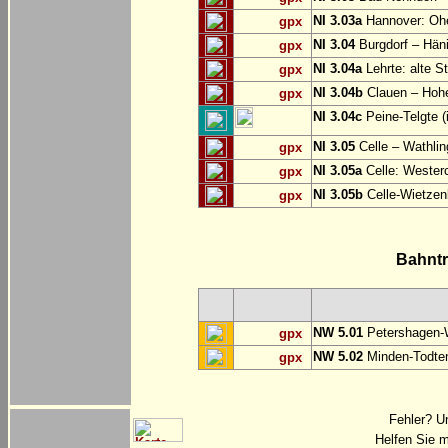
NI 3.03a
Hannover: O
gpx
NI 3.04
Burgdorf – Hän
gpx
NI 3.04a
Lehrte: alte S
gpx
NI 3.04b
Clauen – Hoh
gpx
NI 3.04c
Peine-Telgte (
NI 3.05
Celle – Wathli
gpx
NI 3.05a
Celle: Westerc
gpx
NI 3.05b
Celle-Wietzen
gpx
Bahnt
NW 5.01
Petershagen-
gpx
NW 5.02
Minden-Todte
gpx
Fehler? U
Helfen Sie m