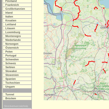
Finnland
Frankreich
Großbritannien
Irland
Italien
Kroatien
Lettland
Litauen
Luxemburg
Montenegro
Niederlande
Norwegen
Österreich
Polen
Portugal
Schweden
Schweiz
Serbien
Slowakei
Slowenien
Spanien
Tschechien
Ungarn
Tunnel
Brücken
Streckenverzeichnis