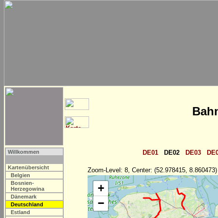
Bahn
Willkommen
DE01
DE02
DE03
DE
Kartenübersicht
Zoom-Level: 8, Center: (52.978415, 8.860473)
Belgien
Bosnien-
+
Herzegowina
Dänemark
−
Deutschland
Estland