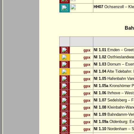
HH07
Ochsenzoll – Klei
Bah
NI 1.01
Emden – Greets
gpx
NI 1.02
Ostfrieslandwan
gpx
NI 1.03
Dornum – Ese
gpx
NI 1.04
Alte Tidebahn: 
gpx
NI 1.05
Hafenbahn Vare
gpx
NI 1.05a
Kronshörner P
gpx
NI 1.06
Ihrhove – West
gpx
NI 1.07
Sedelsberg – F
gpx
NI 1.08
Kleinbahn-Wan
gpx
NI 1.09
Bahndamm-Verb
gpx
NI 1.09a
Oldenburg: Ew
gpx
NI 1.10
Nordenham – S
gpx