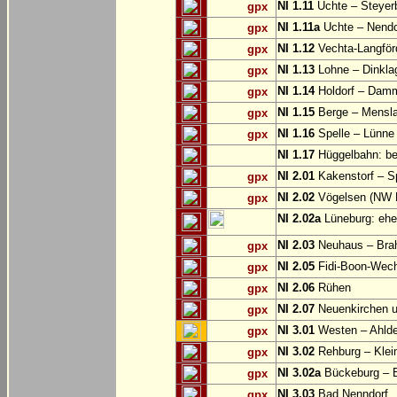
NI 1.11
Uchte – Steyer
gpx
NI 1.11a
Uchte – Nendo
gpx
NI 1.12
Vechta-Langför
gpx
NI 1.13
Lohne – Dinkla
gpx
NI 1.14
Holdorf – Dam
gpx
NI 1.15
Berge – Mensl
gpx
NI 1.16
Spelle – Lünne
gpx
NI 1.17
Hüggelbahn: be
NI 2.01
Kakenstorf – S
gpx
NI 2.02
Vögelsen (NW 
gpx
NI 2.02a
Lüneburg: ehe
NI 2.03
Neuhaus – Brahl
gpx
NI 2.05
Fidi-Boon-Wech:
gpx
NI 2.06
Rühen
gpx
NI 2.07
Neuenkirchen u
gpx
NI 3.01
Westen – Ahlden
gpx
NI 3.02
Rehburg – Klei
gpx
NI 3.02a
Bückeburg – B
gpx
NI 3.03
Bad Nenndorf
gpx