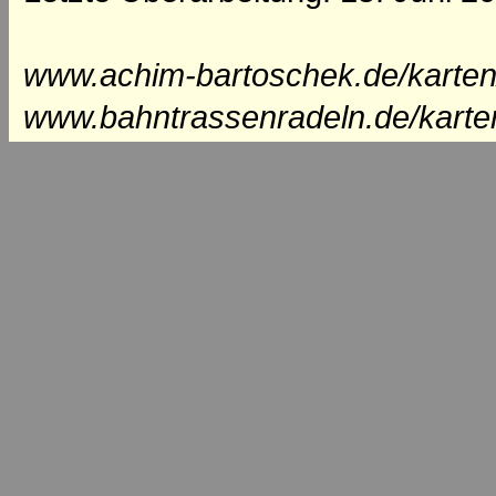
www.achim-bartoschek.de/karten
www.bahntrassenradeln.de/karte