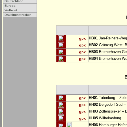
Deutschland
Europa
Weltweit
Draisinenstrecken
HB01
Jan-Reiners-Weg:
gpx
HB02
Grünzug West: B
gpx
HB03
Bremerhaven-Gee
gpx
HB04
Bremerhaven-Wul
gpx
B
HH01
Tatenberg – Zoll
gpx
HH02
Bergedorf Süd – 
gpx
HH03
Zollenspieker – 
gpx
HH05
Wilhelmsburg
gpx
HH06
Hamburger Hafe