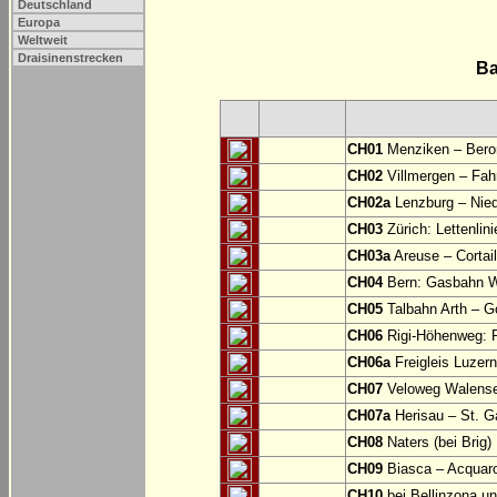
Deutschland
Europa
Weltweit
Draisinenstrecken
Ba
CH01
Menziken – Bero
CH02
Villmergen – Fah
CH02a
Lenzburg – Nied
CH03
Zürich: Lettenlini
CH03a
Areuse – Cortail
CH04
Bern: Gasbahn W
CH05
Talbahn Arth – G
CH06
Rigi-Höhenweg: R
CH06a
Freigleis Luzer
CH07
Veloweg Walense
CH07a
Herisau – St. G
CH08
Naters (bei Brig)
CH09
Biasca – Acquar
CH10
bei Bellinzona u