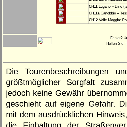
CH11
Lugano – Dino (te
CH11a
Canobbio – Tes
CH12
Valle Maggia: Po
Fehler? U
Helfen Sie m
Die Tourenbeschreibungen un
größtmöglicher Sorgfalt zusamm
jedoch keine Gewähr übernomme
geschieht auf eigene Gefahr. Di
mit dem ausdrücklichen Hinweis,
die Einhaltung der Straßenve