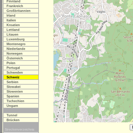
Finnland
Frankreich
Großbritannien
Irland
Italien
Kroatien
Lettland
Litauen
Luxemburg
Montenegro
Niederlande
Norwegen
Österreich
Polen
Portugal
Schweden
Schweiz
Serbien
Slowakei
Slowenien
Spanien
Tschechien
Ungarn
Tunnel
Brücken
Streckenverzeichnis