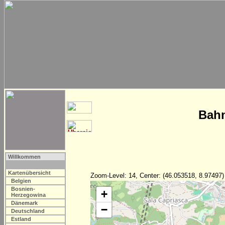
Bahn
Willkommen
Kartenübersicht
Zoom-Level: 14, Center: (46.053518, 8.97497)
Belgien
Bosnien-
+
Herzegowina
Dänemark
−
Deutschland
Estland