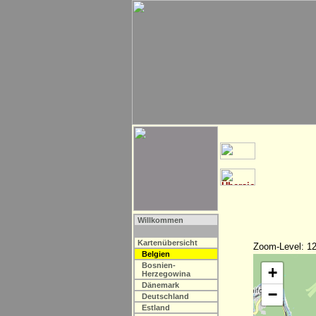
Willkommen
Kartenübersicht
Zoom-Level: 12
Belgien
Bosnien-
+
Herzegowina
Dänemark
−
Deutschland
Estland