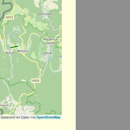
 basierend auf Daten von
OpenStreetMap