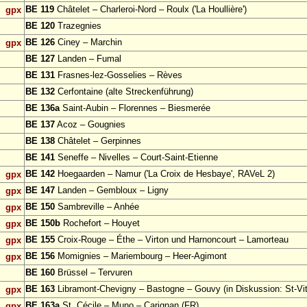
BE 119
Châtelet – Charleroi-Nord – Roulx ('La Houllière')
gpx
BE 120
Trazegnies
BE 126
Ciney – Marchin
gpx
BE 127
Landen – Fumal
BE 131
Frasnes-lez-Gosselies – Rèves
BE 132
Cerfontaine (alte Streckenführung)
BE 136a
Saint-Aubin – Florennes – Biesmerée
BE 137
Acoz – Gougnies
BE 138
Châtelet – Gerpinnes
BE 141
Seneffe – Nivelles – Court-Saint-Etienne
BE 142
Hoegaarden – Namur ('La Croix de Hesbaye', RAVeL 2)
gpx
BE 147
Landen – Gembloux – Ligny
gpx
BE 150
Sambreville – Anhée
gpx
BE 150b
Rochefort – Houyet
gpx
BE 155
Croix-Rouge – Éthe – Virton und Harnoncourt – Lamorteau
gpx
BE 156
Momignies – Mariembourg – Heer-Agimont
gpx
BE 160
Brüssel – Tervuren
BE 163
Libramont-Chevigny – Bastogne – Gouvy (in Diskussion: St-Vit
gpx
BE 163a
St. Cécile – Muno – Carignan (FR)
gpx