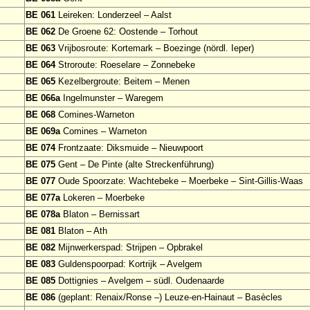
BE 061
Leireken: Londerzeel – Aalst
BE 062
De Groene 62: Oostende – Torhout
BE 063
Vrijbosroute: Kortemark – Boezinge (nördl. Ieper)
BE 064
Stroroute: Roeselare – Zonnebeke
BE 065
Kezelbergroute: Beitem – Menen
BE 066a
Ingelmunster – Waregem
BE 068
Comines-Warneton
BE 069a
Comines – Warneton
BE 074
Frontzaate: Diksmuide – Nieuwpoort
BE 075
Gent – De Pinte (alte Streckenführung)
BE 077
Oude Spoorzate: Wachtebeke – Moerbeke – Sint-Gillis-Waas
BE 077a
Lokeren – Moerbeke
BE 078a
Blaton – Bernissart
BE 081
Blaton – Ath
BE 082
Mijnwerkerspad: Strijpen – Opbrakel
BE 083
Guldenspoorpad: Kortrijk – Avelgem
BE 085
Dottignies – Avelgem – südl. Oudenaarde
BE 086
(geplant: Renaix/Ronse –) Leuze-en-Hainaut – Basècles