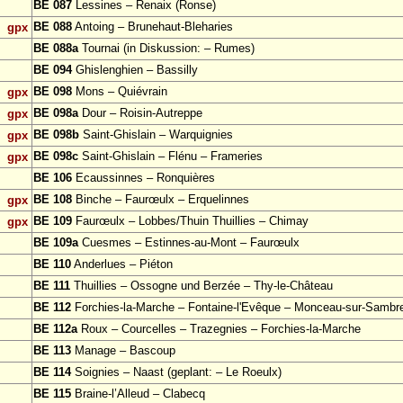
BE 087
Lessines – Renaix (Ronse)
BE 088
Antoing – Brunehaut-Bleharies
gpx
BE 088a
Tournai (in Diskussion: – Rumes)
BE 094
Ghislenghien – Bassilly
BE 098
Mons – Quiévrain
gpx
BE 098a
Dour – Roisin-Autreppe
gpx
BE 098b
Saint-Ghislain – Warquignies
gpx
BE 098c
Saint-Ghislain – Flénu – Frameries
gpx
BE 106
Ecaussinnes – Ronquières
BE 108
Binche – Faurœulx – Erquelinnes
gpx
BE 109
Faurœulx – Lobbes/Thuin Thuillies – Chimay
gpx
BE 109a
Cuesmes – Estinnes-au-Mont – Faurœulx
BE 110
Anderlues – Piéton
BE 111
Thuillies – Ossogne und Berzée – Thy-le-Château
BE 112
Forchies-la-Marche – Fontaine-l'Evêque – Monceau-sur-Sambr
BE 112a
Roux – Courcelles – Trazegnies – Forchies-la-Marche
BE 113
Manage – Bascoup
BE 114
Soignies – Naast (geplant: – Le Roeulx)
BE 115
Braine-l’Alleud – Clabecq