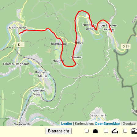
| Kartendaten:
| Geodaten
Leaflet
OpenStreetMap