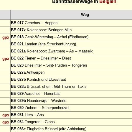
Bahntrassenwege in
Belgien
Weg
BE 017
Genebos – Heppen
BE 017x
Kolenspoor: Beringen-Mijn
BE 018
Genk-Winterslag – Achel (Eindhoven)
gpx
BE 021
Landen (alte Streckenführung)
BE 021a
Kolenspoor: Zwartberg – As – Maaseik
BE 022
Tienen – Drieslinter – Diest
gpx
BE 023
Drieslinter – Sint-Truiden – Tongeren
BE 027a
Antwerpen
BE 027b
Kontich und Elzestraat
BE 028a
Brüssel: ehem. Gbf Thurn en Taxis
BE 029
Aarschot – Herentals
BE 029b
Noorderwijk – Westerlo
BE 030
Zichem – Scherpenheuvel
BE 031
Liers – Ans
gpx
BE 034
Tongeren – Glons
gpx
BE 036c
Flughafen Brüssel (alte Anbindung)