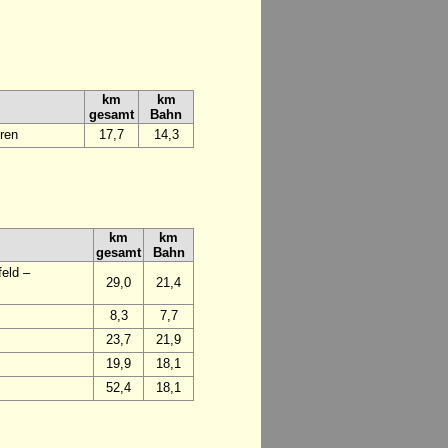
km
km
gesamt
Bahn
ren
17,7
14,3
km
km
gesamt
Bahn
eld –
29,0
21,4
8,3
7,7
23,7
21,9
19,9
18,1
52,4
18,1