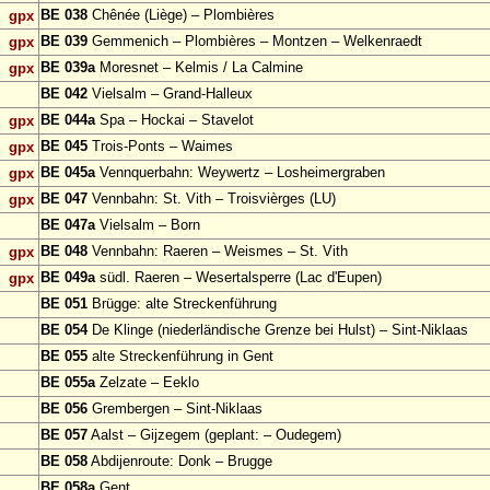
BE 038
Chênée (Liège) – Plombières
gpx
BE 039
Gemmenich – Plombières – Montzen – Welkenraedt
gpx
BE 039a
Moresnet – Kelmis / La Calmine
gpx
BE 042
Vielsalm – Grand-Halleux
BE 044a
Spa – Hockai – Stavelot
gpx
BE 045
Trois-Ponts – Waimes
gpx
BE 045a
Vennquerbahn: Weywertz – Losheimergraben
gpx
BE 047
Vennbahn: St. Vith – Troisvièrges (LU)
gpx
BE 047a
Vielsalm – Born
BE 048
Vennbahn: Raeren – Weismes – St. Vith
gpx
BE 049a
südl. Raeren – Wesertalsperre (Lac d'Eupen)
gpx
BE 051
Brügge: alte Streckenführung
BE 054
De Klinge (niederländische Grenze bei Hulst) – Sint-Niklaas
BE 055
alte Streckenführung in Gent
BE 055a
Zelzate – Eeklo
BE 056
Grembergen – Sint-Niklaas
BE 057
Aalst – Gijzegem (geplant: – Oudegem)
BE 058
Abdijenroute: Donk – Brugge
BE 058a
Gent