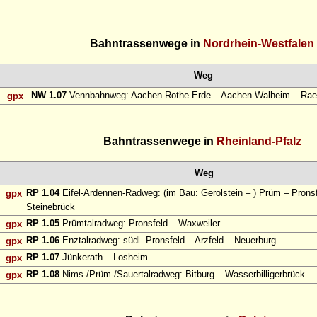
Bahntrassenwege in
Nordrhein-Westfalen
Weg
NW 1.07
Vennbahnweg: Aachen-Rothe Erde – Aachen-Walheim – Rae
gpx
Bahntrassenwege in
Rheinland-Pfalz
Weg
RP 1.04
Eifel-Ardennen-Radweg: (im Bau: Gerolstein – ) Prüm – Pronsf
gpx
Steinebrück
RP 1.05
Prümtalradweg: Pronsfeld – Waxweiler
gpx
RP 1.06
Enztalradweg: südl. Pronsfeld – Arzfeld – Neuerburg
gpx
RP 1.07
Jünkerath – Losheim
gpx
RP 1.08
Nims-/Prüm-/Sauertalradweg: Bitburg – Wasserbilligerbrück
gpx