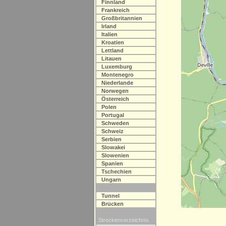
Finnland
Frankreich
Großbritannien
Irland
Italien
Kroatien
Lettland
Litauen
Luxemburg
Montenegro
Niederlande
Norwegen
Österreich
Polen
Portugal
Schweden
Schweiz
Serbien
Slowakei
Slowenien
Spanien
Tschechien
Ungarn
Tunnel
Brücken
Streckenverzeichnis