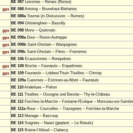
BE 087
Lessines – Renaix (Ronse)
BE 088
Antoing – Brunehaut-Bleharies
gpx
BE 088a
Tournai (in Diskussion: – Rumes)
BE 094
Ghislenghien – Bassilly
BE 098
Mons – Quiévrain
gpx
BE 098a
Dour – Roisin-Autreppe
gpx
BE 098b
Saint-Ghislain – Warquignies
gpx
BE 098c
Saint-Ghislain – Flénu – Frameries
gpx
BE 106
Ecaussinnes – Ronquières
BE 108
Binche – Faurœulx – Erquelinnes
gpx
BE 109
Faurœulx – Lobbes/Thuin Thuillies – Chimay
gpx
BE 109a
Cuesmes – Estinnes-au-Mont – Faurœulx
BE 110
Anderlues – Piéton
BE 111
Thuillies – Ossogne und Berzée – Thy-le-Château
BE 112
Forchies-la-Marche – Fontaine-l'Evêque – Monceau-sur-Sambr
BE 112a
Roux – Courcelles – Trazegnies – Forchies-la-Marche
BE 113
Manage – Bascoup
BE 114
Soignies – Naast (geplant: – Le Roeulx)
BE 115
Braine-l’Alleud – Clabecq