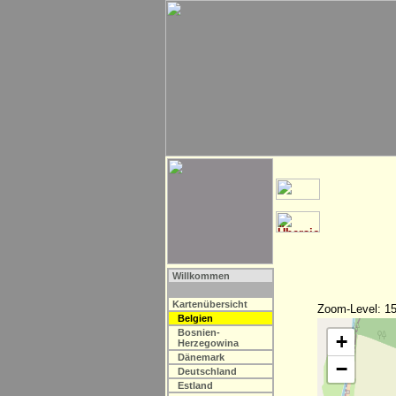
Willkommen
Kartenübersicht
Zoom-Level: 15
Belgien
Bosnien-
+
Herzegowina
Dänemark
−
Deutschland
Estland