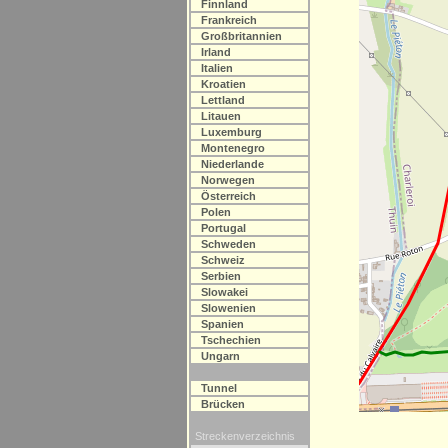
Finnland
Frankreich
Großbritannien
Irland
Italien
Kroatien
Lettland
Litauen
Luxemburg
Montenegro
Niederlande
Norwegen
Österreich
Polen
Portugal
Schweden
Schweiz
Serbien
Slowakei
Slowenien
Spanien
Tschechien
Ungarn
Tunnel
Brücken
Streckenverzeichnis