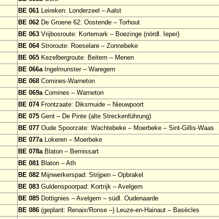
BE 061
Leireken: Londerzeel – Aalst
BE 062
De Groene 62: Oostende – Torhout
BE 063
Vrijbosroute: Kortemark – Boezinge (nördl. Ieper)
BE 064
Stroroute: Roeselare – Zonnebeke
BE 065
Kezelbergroute: Beitem – Menen
BE 066a
Ingelmunster – Waregem
BE 068
Comines-Warneton
BE 069a
Comines – Warneton
BE 074
Frontzaate: Diksmuide – Nieuwpoort
BE 075
Gent – De Pinte (alte Streckenführung)
BE 077
Oude Spoorzate: Wachtebeke – Moerbeke – Sint-Gillis-Waas
BE 077a
Lokeren – Moerbeke
BE 078a
Blaton – Bernissart
BE 081
Blaton – Ath
BE 082
Mijnwerkerspad: Strijpen – Opbrakel
BE 083
Guldenspoorpad: Kortrijk – Avelgem
BE 085
Dottignies – Avelgem – südl. Oudenaarde
BE 086
(geplant: Renaix/Ronse –) Leuze-en-Hainaut – Basècles