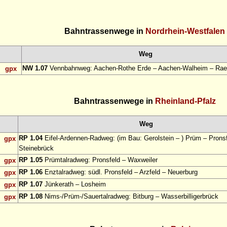
Bahntrassenwege in
Nordrhein-Westfalen
Weg
NW 1.07
Vennbahnweg: Aachen-Rothe Erde – Aachen-Walheim – Rae
gpx
Bahntrassenwege in
Rheinland-Pfalz
Weg
RP 1.04
Eifel-Ardennen-Radweg: (im Bau: Gerolstein – ) Prüm – Pronsf
gpx
Steinebrück
RP 1.05
Prümtalradweg: Pronsfeld – Waxweiler
gpx
RP 1.06
Enztalradweg: südl. Pronsfeld – Arzfeld – Neuerburg
gpx
RP 1.07
Jünkerath – Losheim
gpx
RP 1.08
Nims-/Prüm-/Sauertalradweg: Bitburg – Wasserbilligerbrück
gpx