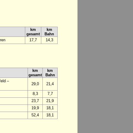
km
km
gesamt
Bahn
ren
17,7
14,3
km
km
gesamt
Bahn
eld –
29,0
21,4
8,3
7,7
23,7
21,9
19,9
18,1
52,4
18,1