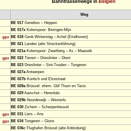
Bahntrassenwege in
Belgien
Weg
BE 017
Genebos – Heppen
BE 017x
Kolenspoor: Beringen-Mijn
BE 018
Genk-Winterslag – Achel (Eindhoven)
gpx
BE 021
Landen (alte Streckenführung)
BE 021a
Kolenspoor: Zwartberg – As – Maaseik
BE 022
Tienen – Drieslinter – Diest
gpx
BE 023
Drieslinter – Sint-Truiden – Tongeren
BE 027a
Antwerpen
BE 027b
Kontich und Elzestraat
BE 028a
Brüssel: ehem. Gbf Thurn en Taxis
BE 029
Aarschot – Herentals
BE 029b
Noorderwijk – Westerlo
BE 030
Zichem – Scherpenheuvel
BE 031
Liers – Ans
gpx
BE 034
Tongeren – Glons
gpx
BE 036c
Flughafen Brüssel (alte Anbindung)