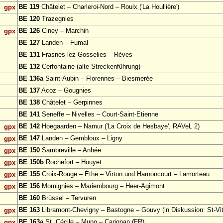
BE 119
Châtelet – Charleroi-Nord – Roulx ('La Houllière')
gpx
BE 120
Trazegnies
BE 126
Ciney – Marchin
gpx
BE 127
Landen – Fumal
BE 131
Frasnes-lez-Gosselies – Rèves
BE 132
Cerfontaine (alte Streckenführung)
BE 136a
Saint-Aubin – Florennes – Biesmerée
BE 137
Acoz – Gougnies
BE 138
Châtelet – Gerpinnes
BE 141
Seneffe – Nivelles – Court-Saint-Etienne
BE 142
Hoegaarden – Namur ('La Croix de Hesbaye', RAVeL 2)
gpx
BE 147
Landen – Gembloux – Ligny
gpx
BE 150
Sambreville – Anhée
gpx
BE 150b
Rochefort – Houyet
gpx
BE 155
Croix-Rouge – Éthe – Virton und Harnoncourt – Lamorteau
gpx
BE 156
Momignies – Mariembourg – Heer-Agimont
gpx
BE 160
Brüssel – Tervuren
BE 163
Libramont-Chevigny – Bastogne – Gouvy (in Diskussion: St-Vit
gpx
BE 163a
St. Cécile – Muno – Carignan (FR)
gpx