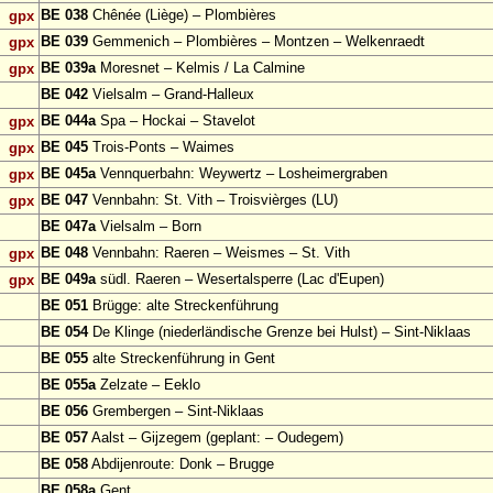
BE 038
Chênée (Liège) – Plombières
gpx
BE 039
Gemmenich – Plombières – Montzen – Welkenraedt
gpx
BE 039a
Moresnet – Kelmis / La Calmine
gpx
BE 042
Vielsalm – Grand-Halleux
BE 044a
Spa – Hockai – Stavelot
gpx
BE 045
Trois-Ponts – Waimes
gpx
BE 045a
Vennquerbahn: Weywertz – Losheimergraben
gpx
BE 047
Vennbahn: St. Vith – Troisvièrges (LU)
gpx
BE 047a
Vielsalm – Born
BE 048
Vennbahn: Raeren – Weismes – St. Vith
gpx
BE 049a
südl. Raeren – Wesertalsperre (Lac d'Eupen)
gpx
BE 051
Brügge: alte Streckenführung
BE 054
De Klinge (niederländische Grenze bei Hulst) – Sint-Niklaas
BE 055
alte Streckenführung in Gent
BE 055a
Zelzate – Eeklo
BE 056
Grembergen – Sint-Niklaas
BE 057
Aalst – Gijzegem (geplant: – Oudegem)
BE 058
Abdijenroute: Donk – Brugge
BE 058a
Gent