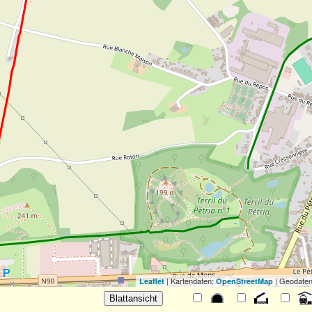
| Kartendaten:
| Geodaten
Leaflet
OpenStreetMap