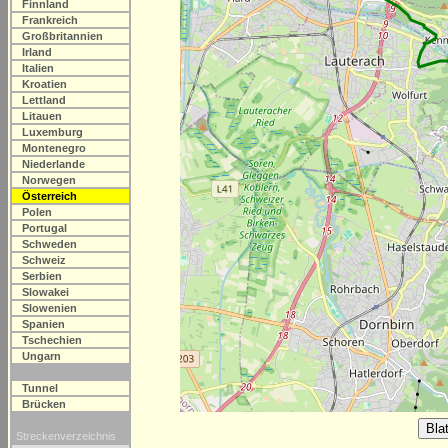
Finnland
Frankreich
Großbritannien
Irland
Italien
Kroatien
Lettland
Litauen
Luxemburg
Montenegro
Niederlande
Norwegen
Österreich
Polen
Portugal
Schweden
Schweiz
Serbien
Slowakei
Slowenien
Spanien
Tschechien
Ungarn
Tunnel
Brücken
Streckenverzeichnis