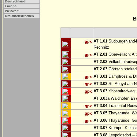
Deutschland
Europa
Weltweit
Draisinenstrecken
B
AT 1.01
Südburgenland-R
gpx
Rechnitz
AT 2.01
Obervellach: Al
gpx
AT 2.02
Vellachtalradwe
AT 2.03
Görtschitztalrad
AT 3.01
Dampfross & Dra
gpx
AT 3.02
St. Aegyd am N
gpx
AT 3.03
Ybbstalradweg:
gpx
AT 3.03a
Waidhofen an d
AT 3.04
Traisental-Radwe
gpx
AT 3.05
Thayarunde: Wai
gpx
AT 3.06
Thayarunde: Göp
gpx
AT 3.07
Krumpe: Kleinsi
AT 3.08
Leopoldsdorf – 