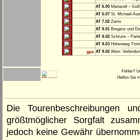
AT 6.05
Mariazell – Gu
AT 6.07
St. Michael-Au
AT 7.02
Zams
AT 8.01
Bregenz und Do
AT 8.02
Schruns – Part
AT 8.03
Höhenweg Tromi
AT 9.02
Wien: Verbindung
gpx
Fehler? U
Helfen Sie m
Die Tourenbeschreibungen un
größtmöglicher Sorgfalt zusamm
jedoch keine Gewähr übernomme