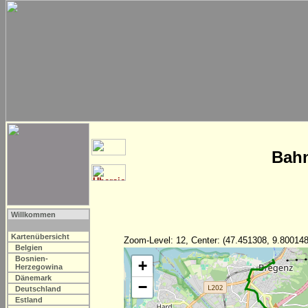
Bahn
Willkommen
Kartenübersicht
Zoom-Level: 12, Center: (47.451308, 9.800148
Belgien
Bosnien-
+
Herzegowina
Dänemark
−
Deutschland
Estland