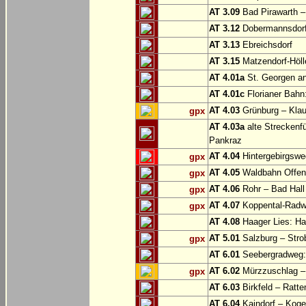
AT 3.09
Bad Pirawarth –
AT 3.12
Dobermannsdorf 
AT 3.13
Ebreichsdorf
AT 3.15
Matzendorf-Höll
AT 4.01a
St. Georgen a
AT 4.01c
Florianer Bahn:
AT 4.03
Grünburg – Klaus
gpx
AT 4.03a
alte Streckenf
Pankraz
AT 4.04
Hintergebirgswe
gpx
AT 4.05
Waldbahn Offe
gpx
AT 4.06
Rohr – Bad Hall
gpx
AT 4.07
Koppental-Radw
gpx
AT 4.08
Haager Lies: H
AT 5.01
Salzburg – Stro
gpx
AT 6.01
Seebergradweg: 
AT 6.02
Mürzzuschlag –
gpx
AT 6.03
Birkfeld – Ratten
AT 6.04
Kaindorf – Koge