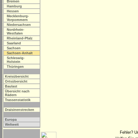
Bremen
Hamburg
Hessen
Mecklenburg-
Vorpommern
Niedersachsen
Nordrhein-
Westfalen
Rheinland-Pfalz
Saarland
Sachsen
Sachsen-Anhalt
Schleswig-
Holstein
Thüringen
Kreisübersicht
Ortsübersicht
Baulast
Übersicht nach
Rädern
Trassenstatistik
Draisinenstrecken
Europa
Weltweit
Fehler? U