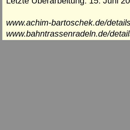
Letzte Überarbeitung: 15. Juni 2
www.achim-bartoschek.de/details
www.bahntrassenradeln.de/detai