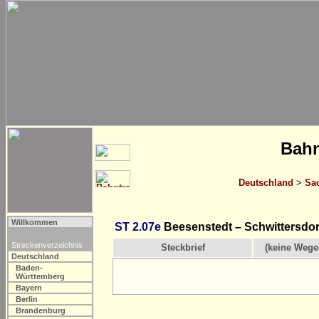
Bahn
Deutschland
>
Sa
Willkommen
ST 2.07e
Beesenstedt – Schwittersdor
Streckenverzeichnis
Steckbrief
(keine Wege
Deutschland
Baden-
Württemberg
Bayern
Berlin
Brandenburg