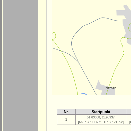
Nr.
Startpunkt
51.63658, 11.93937
1
[N51° 38' 11.69" E11° 56' 21.73"]
[