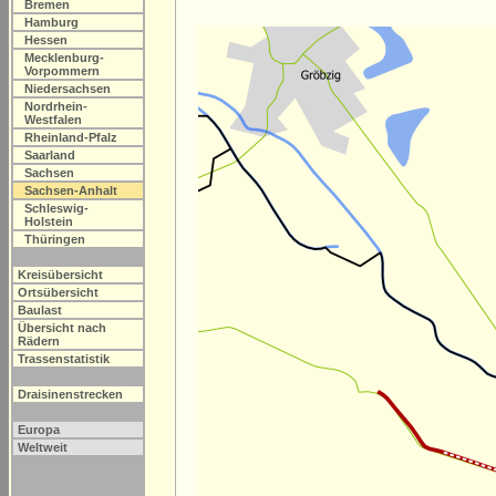
Bremen
Hamburg
Hessen
Mecklenburg-
Vorpommern
Niedersachsen
Nordrhein-
Westfalen
Rheinland-Pfalz
Saarland
Sachsen
Sachsen-Anhalt
Schleswig-
Holstein
Thüringen
Kreisübersicht
Ortsübersicht
Baulast
Übersicht nach
Rädern
Trassenstatistik
Draisinenstrecken
Europa
Weltweit