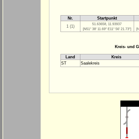
Nr.
Startpunkt
51.63658, 11.93937
1 (1)
[N51° 38' 11.69" E11° 56' 21.73"]
[
Kreis- und 
Land
Kreis
ST
Saalekreis