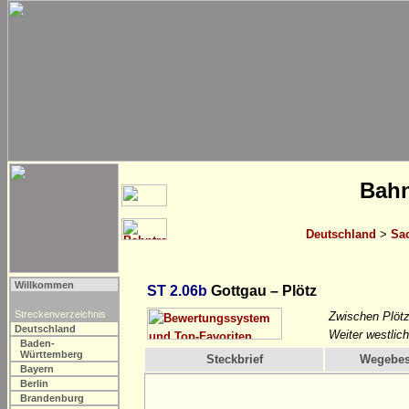
Bahn
Deutschland
>
Sa
Willkommen
ST 2.06b
Gottgau – Plötz
Streckenverzeichnis
Zwischen Plötz
Deutschland
Weiter westlic
Baden-
Württemberg
Steckbrief
Wegebes
Bayern
Berlin
Brandenburg