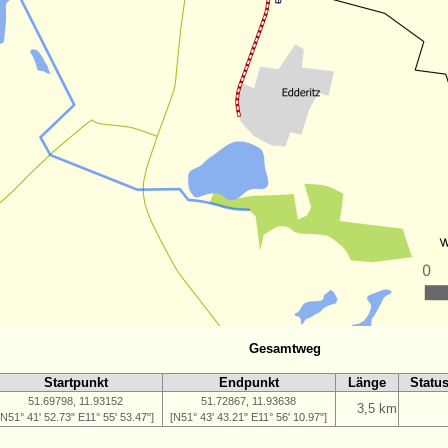
Gesamtweg
Startpunkt
Endpunkt
Länge
Statu
51.69798, 11.93152
51.72867, 11.93638
3,5 km
[N51° 41' 52.73" E11° 55' 53.47"]
[N51° 43' 43.21" E11° 56' 10.97"]