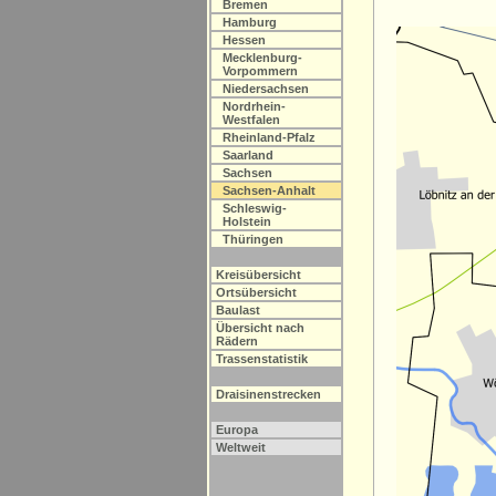
Bremen
Hamburg
Hessen
Mecklenburg-
Vorpommern
Niedersachsen
Nordrhein-
Westfalen
Rheinland-Pfalz
Saarland
Sachsen
Sachsen-Anhalt
Schleswig-
Holstein
Thüringen
Kreisübersicht
Ortsübersicht
Baulast
Übersicht nach
Rädern
Trassenstatistik
Draisinenstrecken
Europa
Weltweit