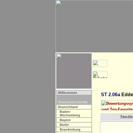
Willkommen
ST 2.06a
Edder
Streckenverzeichnis
Deutschland
Baden-
Württemberg
Steckbr
Bayern
Berlin
Brandenburg