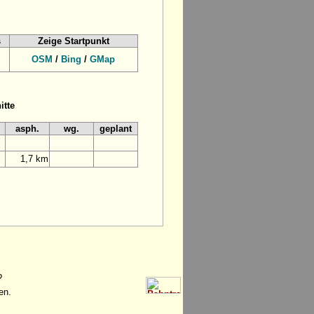
s
Zeige Startpunkt
OSM
/
Bing
/
GMap
itte
asph.
wg.
geplant
1,7 km
?
en.