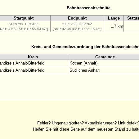
Bahntrassenabschnitte
Startpunkt
Endpunkt
Länge
Statu
51.69798, 11.93152
51.71262, 11.93762
1,7 km
[N51° 41' 52.73" E11° 55' 53.47"]
[N51° 42' 45.43" E11° 56' 15.43"]
Kreis- und Gemeindezuordnung der Bahntrassenabschn
Kreis
Gemeinde
andkreis Anhalt-Bitterfeld
Köthen (Anhalt)
andkreis Anhalt-Bitterfeld
Südliches Anhalt
Fehler? Ungenauigkeiten? Aktualisierungen? Link defekt
Helfen Sie mit diese Seite auf dem neuesten Stand zu halt