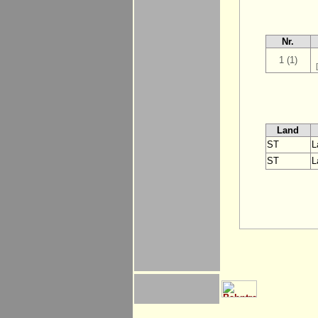
Nr.
1 (1)
Land
ST
L
ST
L