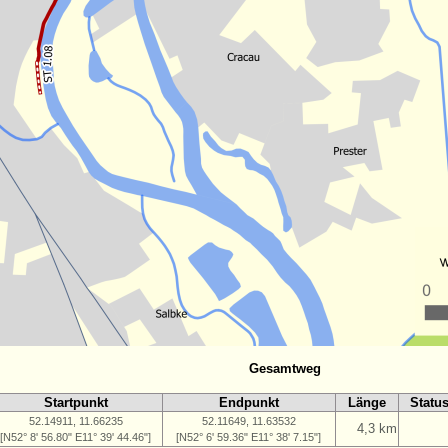
Gesamtweg
Startpunkt
Endpunkt
Länge
Statu
52.14911, 11.66235
52.11649, 11.63532
4,3 km
[N52° 8' 56.80" E11° 39' 44.46"]
[N52° 6' 59.36" E11° 38' 7.15"]