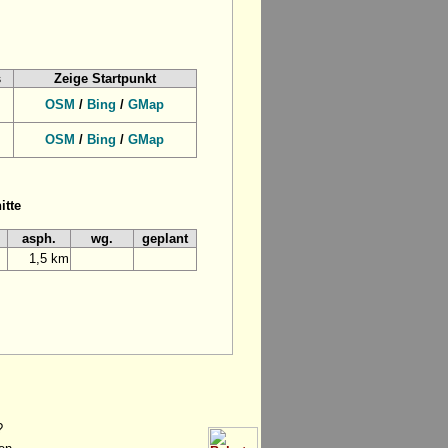
s
Zeige Startpunkt
OSM
/
Bing
/
GMap
OSM
/
Bing
/
GMap
itte
asph.
wg.
geplant
1,5 km
?