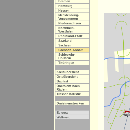
Bremen
Hamburg
Hessen
Mecklenburg-
Vorpommern
Niedersachsen
Nordrhein-
Westfalen
Rheinland-Pfalz
Saarland
Sachsen
Sachsen-Anhalt
Schleswig-
Holstein
Thüringen
Kreisübersicht
Ortsübersicht
Baulast
Übersicht nach
Rädern
Trassenstatistik
Draisinenstrecken
Europa
Weltweit