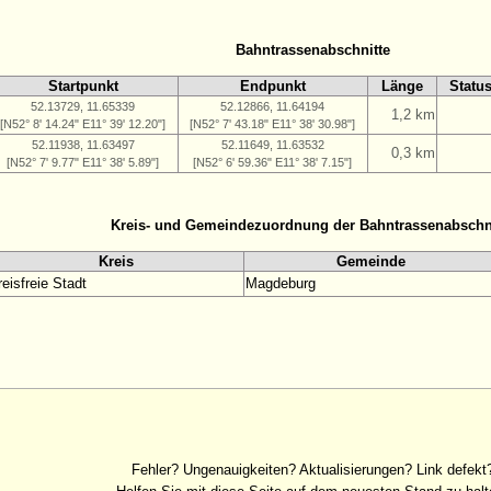
Bahntrassenabschnitte
Startpunkt
Endpunkt
Länge
Statu
52.13729, 11.65339
52.12866, 11.64194
1,2 km
[N52° 8' 14.24" E11° 39' 12.20"]
[N52° 7' 43.18" E11° 38' 30.98"]
52.11938, 11.63497
52.11649, 11.63532
0,3 km
[N52° 7' 9.77" E11° 38' 5.89"]
[N52° 6' 59.36" E11° 38' 7.15"]
Kreis- und Gemeindezuordnung der Bahntrassenabschn
Kreis
Gemeinde
reisfreie Stadt
Magdeburg
Fehler? Ungenauigkeiten? Aktualisierungen? Link defekt