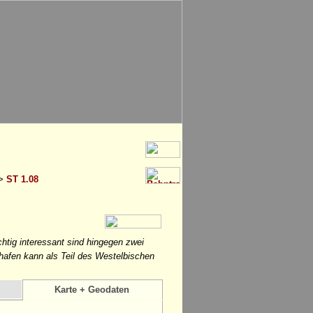
>
ST 1.08
htig interessant sind hingegen zwei
hafen kann als Teil des Westelbischen
Karte + Geodaten