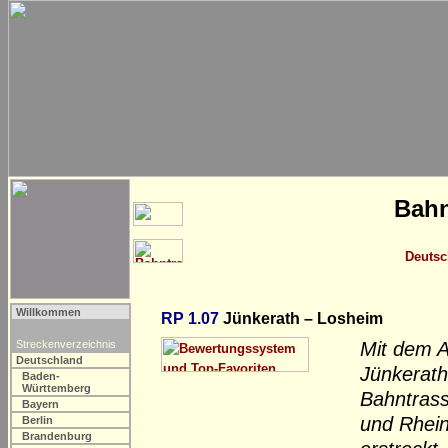
Bahn
Deutsc
Willkommen
RP 1.07
Jünkerath – Losheim
Streckenverzeichnis
Mit dem A
Deutschland
Jünkerath
Baden-
Württemberg
Bahntrass
Bayern
und Rhein
Berlin
Brandenburg