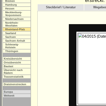
erstreckt.
Bremen
Hamburg
Steckbrief / Literatur
Wegebes
Hessen
Mecklenburg-
Vorpommern
Niedersachsen
Nordrhein-
Westfalen
Rheinland-Pfalz
Saarland
Sachsen
Sachsen-Anhalt
Schleswig-
Holstein
Thüringen
Kreisübersicht
Ortsübersicht
Baulast
Übersicht nach
Rädern
Trassenstatistik
Draisinenstrecken
Europa
Weltweit