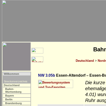
Bahn
Deutschland
>
Nordr
Willkommen
NW 3.05b
Essen-Altendorf – Essen-B
Streckenverzeichnis
Die kurz
Deutschland
ehemalige
Baden-
Württemberg
4.01) wur
Bayern
Ruhr aus
Berlin
Brandenburg