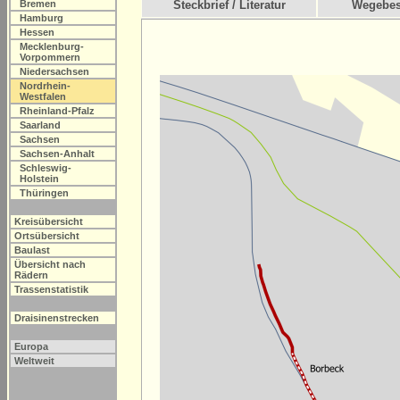
Bremen
Steckbrief / Literatur
Wegebes
Hamburg
Hessen
Mecklenburg-
Vorpommern
Niedersachsen
Nordrhein-
Westfalen
Rheinland-Pfalz
Saarland
Sachsen
Sachsen-Anhalt
Schleswig-
Holstein
Thüringen
Kreisübersicht
Ortsübersicht
Baulast
Übersicht nach
Rädern
Trassenstatistik
Draisinenstrecken
Europa
Weltweit