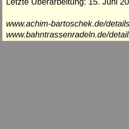
Letzte Überarbeitung: 15. Juni 2
www.achim-bartoschek.de/detail
www.bahntrassenradeln.de/detai