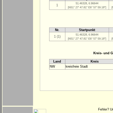
51.46328, 6.96644
1
[N51° 27' 47.81" E6° 57' 59.18"]
[
Nr.
Startpunkt
51.46328, 6.96644
1 (1)
[N51° 27' 47.81" E6° 57' 59.18"]
[
Kreis- und 
Land
Kreis
NW
kreisfreie Stadt
Fehler? U