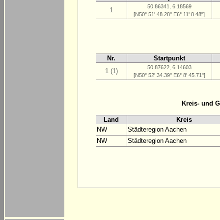
50.86341, 6.18569
1
[N50° 51' 48.28" E6° 11' 8.48"]
Nr.
Startpunkt
50.87622, 6.14603
1 (1)
[N50° 52' 34.39" E6° 8' 45.71"]
Kreis- und 
Land
Kreis
NW
Städteregion Aachen
NW
Städteregion Aachen