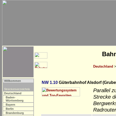
Bahn
Deutschland
Willkommen
NW 1.10
Güterbahnhof Alsdorf (Grube 
Streckenverzeichnis
Parallel z
Deutschland
Strecke d
Baden-
Württemberg
Bergwerks
Bayern
Radrouten
Berlin
Brandenburg