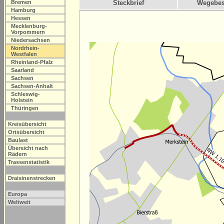
Bremen
Steckbrief
Wegebes
Hamburg
Hessen
Mecklenburg-
Vorpommern
Niedersachsen
Nordrhein-
Westfalen
Rheinland-Pfalz
Saarland
Sachsen
Sachsen-Anhalt
Schleswig-
Holstein
Thüringen
Kreisübersicht
Ortsübersicht
Baulast
Übersicht nach
Rädern
Trassenstatistik
Draisinenstrecken
Europa
Weltweit