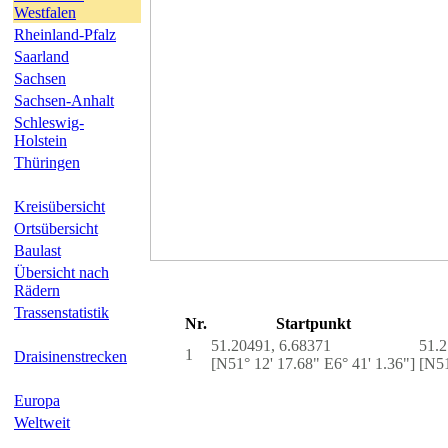
Westfalen
Rheinland-Pfalz
Saarland
Sachsen
Sachsen-Anhalt
Schleswig-
Holstein
Thüringen
Kreisübersicht
Ortsübersicht
Baulast
Übersicht nach
Rädern
Trassenstatistik
Nr.
Startpunkt
51.20491, 6.68371
51.2
1
Draisinenstrecken
[N51° 12' 17.68" E6° 41' 1.36"]
[N51
Europa
Weltweit